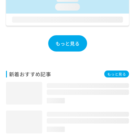
ご了
ら
み
承く
loading...
は
ださ
こ
無
い。
ち
料
ら
情
報
拡
掲
もっと見る
充
載
の
情
お
報
申
の
し
修
新着おすすめ記事
もっと見る
込
正
み
は
は
こ
こ
ち
ち
ら
loading...
ら
そ
の
他
loading...
の