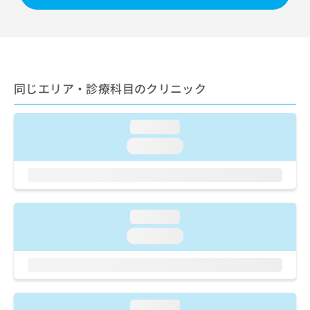
出
稿
クリ
資
稿
ニッ
の
料
クナ
の
お
の
ビサ
お
問
ご
イト
問
い
請
への
い
合
お問
求
同じエリア・診療科目のクリニック
合
合せ
わ
は
フォ
わ
せ
こ
ーム
せ
は
ち
とな
loading...
は
こ
ら
りま
こ
ち
loading...
す。
ち
ら
クリ
無
ら
ニッ
料
クの
資
情
予
料
報
約・
loading...
の
症状
拡
のご
ご
充
loading...
相談
請
の
など
求
お
はで
は
申
きま
こ
せん
し
ので
ち
込
loading...