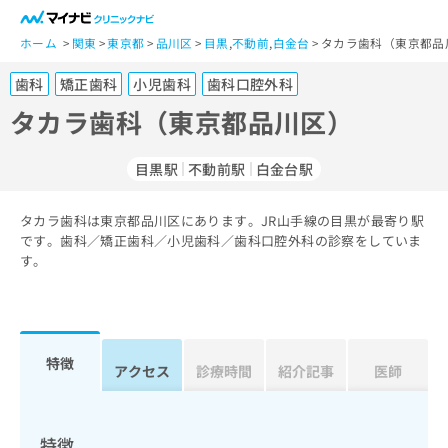
一
般
ホーム
関東
東京都
品川区
目黒
,
不動前
,
白金台
タカラ歯科（東京都品
ユ
歯科
矯正歯科
小児歯科
歯科口腔外科
ー
ザ
タカラ歯科（東京都品川区）
ー
の
目黒駅
不動前駅
白金台駅
方
は
こ
タカラ歯科は東京都品川区にあります。JR山手線の目黒が最寄り駅
です。歯科／矯正歯科／小児歯科／歯科口腔外科の診察をしていま
ち
す。
ら
医
マ
療
イ
関
ナ
特徴
アクセス
診療時間
紹介記事
医師
係
ビ
者
ク
の
リ
方
ニ
特徴