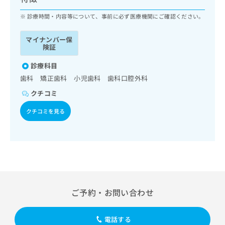
ッ
は
ク
診療時間・内容等について、事前に必ず医療機関にご確認ください。
こ
ナ
ち
ビ
ら
マイナンバー保
に
険証
関
広
す
診療科目
広
告
る
告
歯科 矯正歯科 小児歯科 歯科口腔外科
代
お
出
クチコミ
理
問
稿
店
い
の
クチコミを見る
合
の
お
わ
方
問
せ
い
は
は
合
こ
こ
わ
ち
ち
せ
ら
ら
は
こ
ご予約・お問い合わせ
こち
ち
広
らは
広
ら
告
マイ
告
出
電話する
ナビ