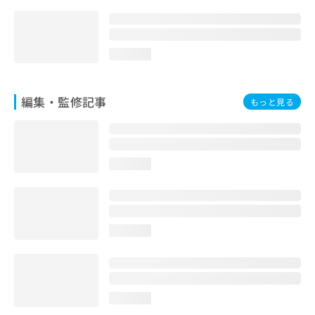
お
問
い
合
loading...
わ
せ
は
編集・監修記事
もっと見る
こ
ち
ら
loading...
loading...
loading...