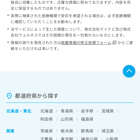
独自に収集したものです。正確な情報に努めておりますが、内容を完
全に保証するものではありません。
実際に検索された医療機関で受診を希望される場合は、必ず医療機関
に確認していただくことをお勧めします。
当サービスによって生じた損害について、株式会社マイナビ及び株式
会社ウェルネスではその賠償の責任を一切負わないものとします。
情報の誤りを発見された方は
掲載情報の修正依頼フォーム
からご連
絡をいただければ幸いです。
都道府県から探す
北海道
・
東北
北海道
青森県
岩手県
宮城県
秋田県
山形県
福島県
関東
茨城県
栃木県
群馬県
埼玉県
千葉県
東京都
神奈川県
山梨県