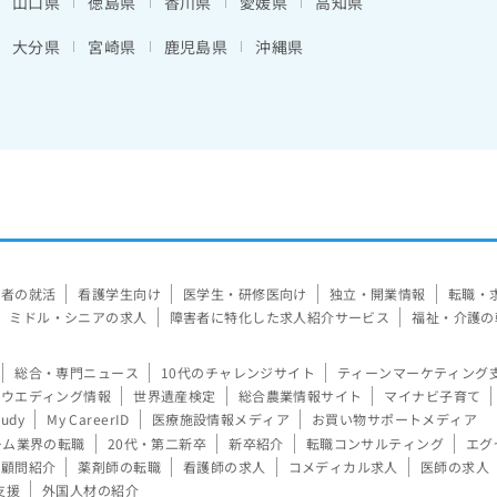
山口県
徳島県
香川県
愛媛県
高知県
大分県
宮崎県
鹿児島県
沖縄県
験者の就活
看護学生向け
医学生・研修医向け
独立・開業情報
転職・
ミドル・シニアの求人
障害者に特化した求人紹介サービス
福祉・介護の
総合・専門ニュース
10代のチャレンジサイト
ティーンマーケティング
ウエディング情報
世界遺産検定
総合農業情報サイト
マイナビ子育て
tudy
My CareerID
医療施設情報メディア
お買い物サポートメディア
ーム業界の転職
20代・第二新卒
新卒紹介
転職コンサルティング
エグ
顧問紹介
薬剤師の転職
看護師の求人
コメディカル求人
医師の求人
支援
外国人材の紹介