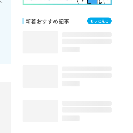
い。
新着おすすめ記事
もっと見る
loading...
loading...
loading...