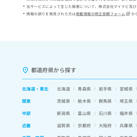
ち
み
当サービスによって生じた損害について、株式会社マイナビ及び
ら
は
情報の誤りを発見された方は
掲載情報の修正依頼フォーム
か
こ
ち
そ
ら
の
他
の
お
問
い
都道府県から探す
合
わ
せ
北海道
・
東北
北海道
青森県
岩手県
宮城県
は
こ
関東
茨城県
栃木県
群馬県
埼玉県
ち
ら
中部
新潟県
富山県
石川県
福井県
近畿
滋賀県
京都府
大阪府
兵庫県