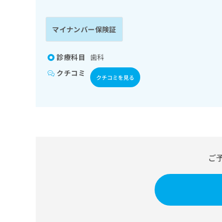
係
ク
者
リ
の
ニ
マイナンバー保険証
ッ
方
ク
は
ナ
診療科目
歯科
こ
ビ
クチコミ
ち
に
クチコミを見る
関
ら
す
る
お
広
広
問
告
告
い
出
代
合
稿
わ
ご
理
の
せ
店
お
は
の
問
こ
い
方
ち
合
ら
は
わ
こ