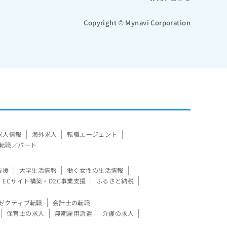
Copyright © Mynavi Corporation
求人情報
海外求人
転職エージェント
転職／パート
支援
大学生活情報
働く女性の生活情報
ECサイト構築・D2C事業支援
ふるさと納税
ゼクティブ転職
会計士の転職
保育士の求人
無期雇用派遣
介護の求人