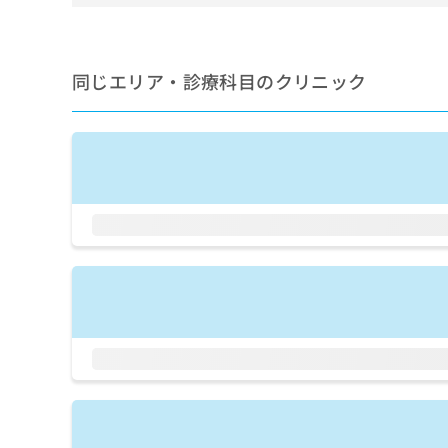
せ
こち
ち
らは
は
マイ
こ
ら
ナビ
ち
クリ
同じエリア・診療科目のクリニック
ら
ニッ
クナ
広
ビサ
広
資
イト
告
告
への
料
出
出
お問
の
稿
合せ
稿
ご
の
フォ
の
請
お
ーム
お
求
問
とな
問
りま
は
い
い
す。
こ
合
合
クリ
ち
わ
ニッ
わ
ら
せ
クの
せ
は
予
は
約・
こ
こ
無
症状
ち
ち
のご
料
ら
相談
ら
情
など
報
はで