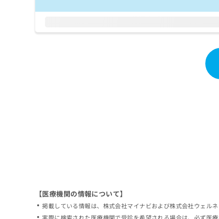
拡
資
きま
充
料
せん
の
ので
の
ご了
お
ご
承く
申
請
ださ
し
求
い。
込
は
み
こ
は
ち
こ
ら
ち
ら
無
料
掲
情
載
報
情
拡
報
充
の
の
修
お
【医療機関の情報について】
正
申
掲載している情報は、株式会社マイナビおよび株式会社ウェルネ
は
し
こ
実際に検索された医療機関で受診を希望される場合は、必ず医療
込