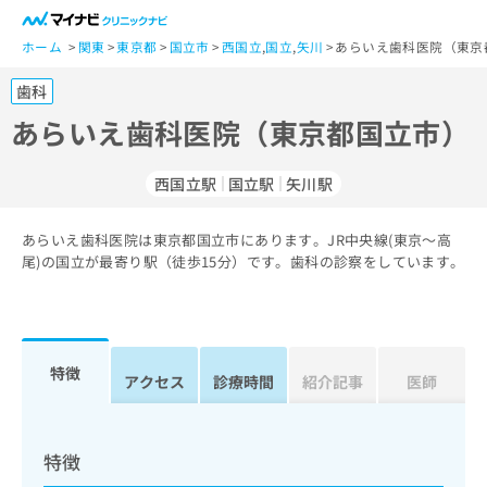
一
般
ホーム
関東
東京都
国立市
西国立
,
国立
,
矢川
あらいえ歯科医院（東京
ユ
歯科
ー
ザ
あらいえ歯科医院（東京都国立市）
ー
の
西国立駅
国立駅
矢川駅
方
は
こ
あらいえ歯科医院は東京都国立市にあります。JR中央線(東京～高
尾)の国立が最寄り駅（徒歩15分）です。歯科の診察をしています。
ち
ら
医
マ
療
イ
特徴
アクセス
診療時間
紹介記事
医師
関
ナ
係
ビ
者
ク
の
リ
特徴
方
ニ