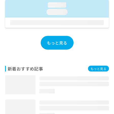
ご了
ら
み
loading...
承く
は
ださ
loading...
こ
無
い。
ち
料
ら
情
報
拡
掲
充
載
もっと見る
の
情
お
報
申
の
し
修
込
正
新着おすすめ記事
もっと見る
み
は
は
こ
こ
ち
ち
ら
ら
loading...
そ
の
他
の