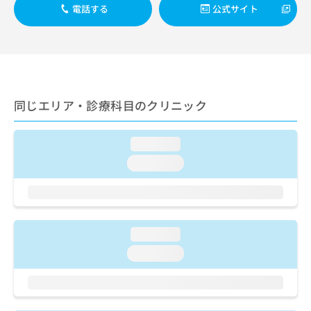
出
稿
クリ
資
電話する
公式サイト
稿
ニッ
の
料
クナ
の
お
の
ビサ
お
問
ご
イト
問
い
請
への
い
合
お問
求
合
合せ
わ
は
フォ
わ
同じエリア・診療科目のクリニック
せ
こ
ーム
せ
は
ち
とな
は
こ
ら
りま
こ
loading...
ち
す。
ち
ら
クリ
loading...
無
ら
ニッ
料
クの
資
情
予
料
報
約・
の
症状
拡
のご
ご
loading...
充
相談
請
の
loading...
など
求
お
はで
は
申
きま
こ
せん
し
ので
ち
込