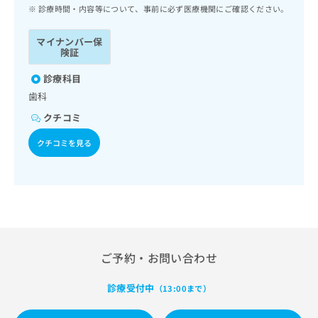
ッ
は
診療時間・内容等について、事前に必ず医療機関にご確認ください。
ク
こ
ナ
ち
マイナンバー保
ビ
険証
ら
に
関
診療科目
広
す
広
歯科
告
る
告
代
クチコミ
お
出
理
問
稿
クチコミを見る
店
い
の
合
の
お
わ
方
問
せ
い
は
は
合
こ
こ
わ
ち
ち
せ
ら
ら
は
ご予約・お問い合わせ
こ
こち
ち
広
らは
診療受付中
（13:00まで）
広
ら
告
マイ
告
出
ナビ