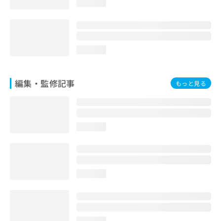
loading...
お
問
い
合
わ
loading...
せ
は
こ
編集・監修記事
もっと見る
ち
ら
loading...
loading...
loading...