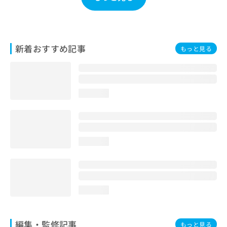
お
問
い
合
新着おすすめ記事
わ
もっと見る
せ
は
こ
ち
loading...
ら
loading...
loading...
編集・監修記事
もっと見る