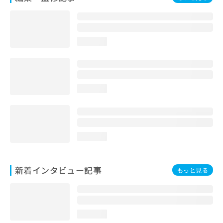
loading...
loading...
loading...
新着インタビュー記事
もっと見る
loading...