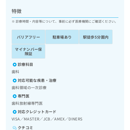
ッ
は
ク
こ
特徴
ナ
ち
ビ
診療時間・内容等について、事前に必ず医療機関にご確認ください。
ら
に
関
広
バリアフリー
駐車場あり
駅徒歩5分圏内
す
広
告
る
告
代
マイナンバー保
お
出
険証
理
問
稿
店
い
の
診療科目
合
の
お
歯科
わ
方
問
せ
い
は
対応可能な疾患・治療
は
合
こ
歯科領域の一次診療
こ
わ
ち
ち
専門医
せ
ら
ら
は
歯科放射線専門医
こ
対応クレジットカード
こち
ち
広
らは
VISA／MASTER／JCB／AMEX／DINERS
広
ら
告
マイ
告
出
ナビ
クチコミ