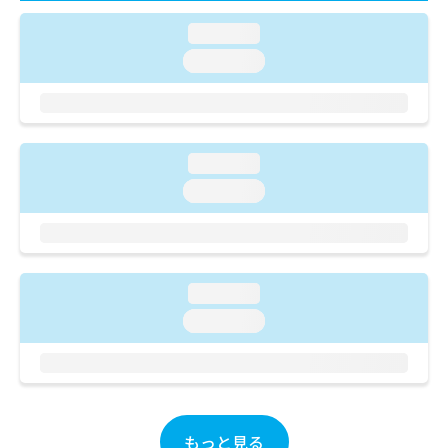
ご了
ら
み
承く
は
loading...
ださ
こ
無
い。
loading...
ち
料
ら
情
報
拡
掲
充
載
loading...
の
情
loading...
お
報
申
の
し
修
込
正
み
は
は
loading...
こ
こ
ち
loading...
ち
ら
ら
そ
の
他
もっと見る
の