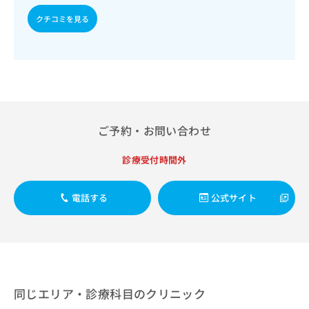
出
稿
クリ
資
稿
ニッ
クチコミを見る
の
料
クナ
の
お
の
ビサ
お
問
ご
イト
問
い
請
への
い
合
お問
求
合
合せ
わ
は
フォ
わ
せ
こ
ーム
せ
は
ち
とな
は
ご予約・お問い合わせ
こ
ら
りま
こ
ち
す。
ち
ら
クリ
診療受付時間外
無
ら
ニッ
料
クの
資
情
予
電話する
公式サイト
料
報
約・
の
症状
拡
のご
ご
充
相談
請
の
など
求
お
はで
は
申
きま
こ
せん
し
同じエリア・診療科目のクリニック
ので
ち
込