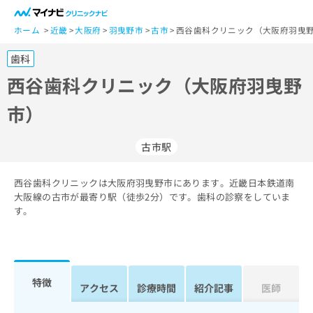
一
般
ホーム
近畿
大阪府
羽曳野市
古市
西谷歯科クリニック（大阪府羽曳野
ユ
歯科
ー
ザ
西谷歯科クリニック（大阪府羽曳野
ー
市）
の
方
は
古市駅
こ
ち
西谷歯科クリニックは大阪府羽曳野市にあります。近畿日本鉄道南
ら
大阪線の古市が最寄り駅（徒歩2分）です。歯科の診察をしていま
す。
医
マ
療
イ
関
ナ
係
ビ
者
ク
特徴
アクセス
診療時間
紹介記事
医師
の
リ
方
ニ