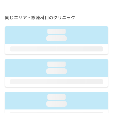
出
稿
クリ
資
稿
ニッ
の
料
クナ
の
お
の
ビサ
お
同じエリア・診療科目のクリニック
問
ご
イト
問
い
請
への
い
合
お問
求
loading...
合
合せ
わ
は
フォ
わ
せ
こ
loading...
ーム
せ
は
ち
とな
は
こ
ら
りま
こ
ち
す。
ち
ら
クリ
無
ら
ニッ
loading...
料
クの
資
情
予
loading...
料
報
約・
の
症状
拡
のご
ご
充
相談
請
の
など
求
お
はで
loading...
は
申
きま
loading...
こ
せん
し
ので
ち
込