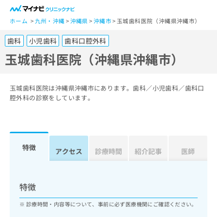
一
般
ホーム
九州・沖縄
沖縄県
沖縄市
玉城歯科医院（沖縄県沖縄市）
ユ
歯科
小児歯科
歯科口腔外科
ー
ザ
玉城歯科医院（沖縄県沖縄市）
ー
の
方
玉城歯科医院は沖縄県沖縄市にあります。歯科／小児歯科／歯科口
は
腔外科の診察をしています。
こ
ち
ら
特徴
医
アクセス
診療時間
紹介記事
医師
マ
療
イ
関
ナ
係
ビ
特徴
者
ク
の
リ
診療時間・内容等について、事前に必ず医療機関にご確認ください。
方
ニ