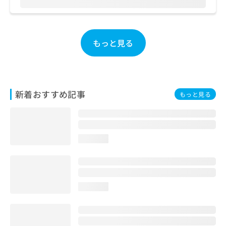
ご了
ら
み
承く
は
ださ
こ
無
い。
ち
料
もっと見る
ら
情
報
拡
掲
充
載
の
情
新着おすすめ記事
もっと見る
お
報
申
の
し
修
込
正
み
は
loading...
は
こ
こ
ち
ち
ら
ら
loading...
そ
の
他
の