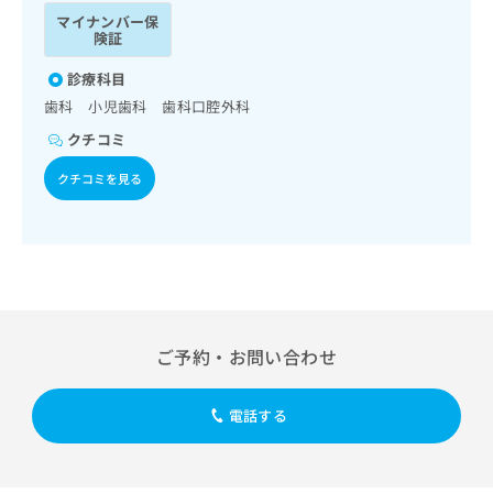
ッ
は
マイナンバー保
ク
こ
険証
ナ
ち
ビ
診療科目
ら
に
歯科 小児歯科 歯科口腔外科
関
広
クチコミ
す
広
告
る
告
クチコミを見る
代
お
出
理
問
稿
店
い
の
合
の
お
わ
方
問
せ
い
は
は
合
こ
こ
わ
ち
ご予約・お問い合わせ
ち
せ
ら
ら
は
こ
電話する
こち
ち
広
らは
広
ら
告
マイ
告
出
ナビ