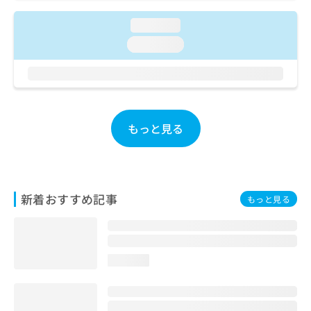
ご了
ら
み
承く
は
loading...
ださ
こ
無
い。
loading...
ち
料
ら
情
報
拡
掲
充
載
の
情
もっと見る
お
報
申
の
し
修
込
正
み
は
新着おすすめ記事
もっと見る
は
こ
こ
ち
ち
ら
ら
loading...
そ
の
他
の