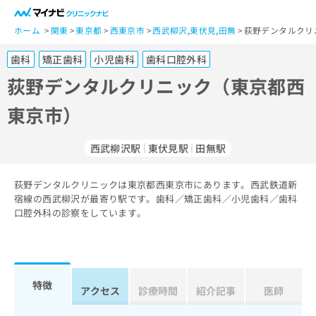
一
般
ホーム
関東
東京都
西東京市
西武柳沢
,
東伏見
,
田無
荻野デンタルクリ
ユ
歯科
矯正歯科
小児歯科
歯科口腔外科
ー
ザ
荻野デンタルクリニック（東京都西
ー
東京市）
の
方
は
西武柳沢駅
東伏見駅
田無駅
こ
ち
荻野デンタルクリニックは東京都西東京市にあります。西武鉄道新
ら
宿線の西武柳沢が最寄り駅です。歯科／矯正歯科／小児歯科／歯科
口腔外科の診察をしています。
医
マ
療
イ
関
ナ
係
ビ
者
ク
特徴
アクセス
診療時間
紹介記事
医師
の
リ
方
ニ