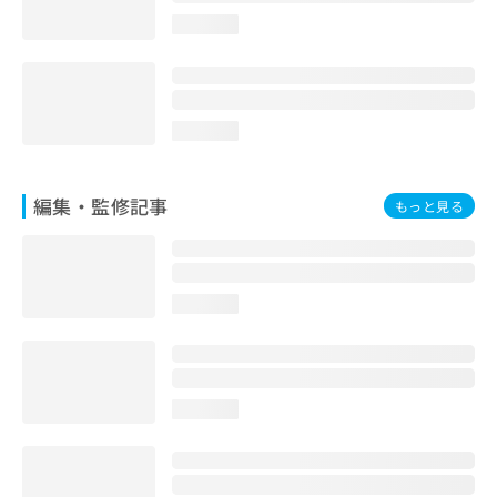
お
loading...
問
い
合
わ
せ
loading...
は
こ
ち
編集・監修記事
もっと見る
ら
loading...
loading...