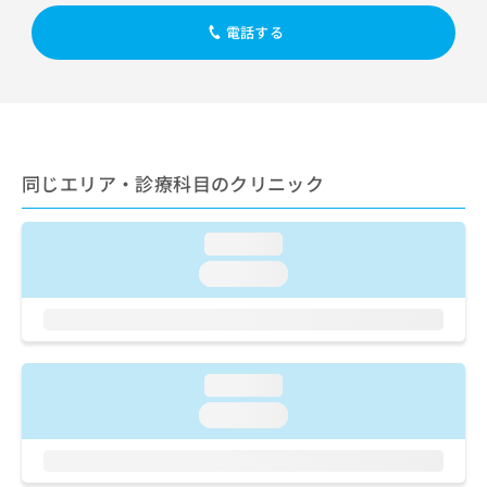
出
稿
クリ
資
稿
ニッ
の
電話する
料
クナ
の
お
の
ビサ
お
問
ご
イト
問
い
請
への
い
合
お問
求
合
合せ
わ
は
フォ
わ
せ
こ
ーム
せ
同じエリア・診療科目のクリニック
は
ち
とな
は
こ
ら
りま
こ
ち
す。
loading...
ち
ら
クリ
無
ら
ニッ
loading...
料
クの
資
情
予
料
報
約・
の
症状
拡
のご
ご
充
相談
loading...
請
の
など
求
お
loading...
はで
は
申
きま
こ
せん
し
ので
ち
込