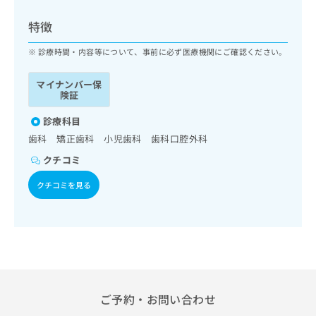
ッ
は
ク
こ
特徴
ナ
ち
ビ
診療時間・内容等について、事前に必ず医療機関にご確認ください。
ら
に
関
マイナンバー保
広
す
広
険証
告
る
告
代
お
診療科目
出
理
問
稿
歯科 矯正歯科 小児歯科 歯科口腔外科
店
い
の
クチコミ
合
の
お
わ
方
問
クチコミを見る
せ
い
は
は
合
こ
こ
わ
ち
ち
せ
ら
ら
は
こ
こち
ち
広
らは
広
ら
告
ご予約・お問い合わせ
マイ
告
出
ナビ