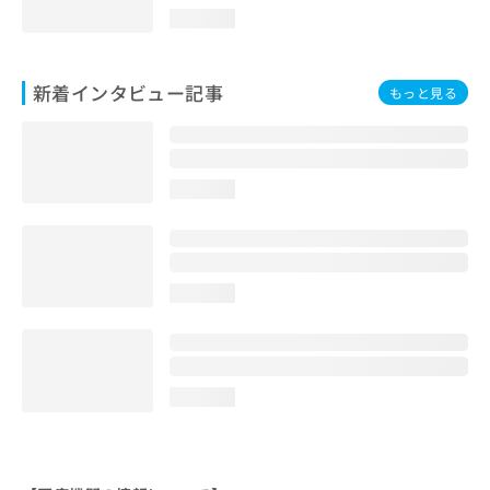
loading...
新着インタビュー記事
もっと見る
loading...
loading...
loading...