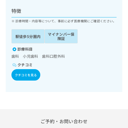
ッ
は
ク
こ
特徴
ナ
ち
ビ
診療時間・内容等について、事前に必ず医療機関にご確認ください。
ら
に
関
マイナンバー保
広
駅徒歩5分圏内
す
広
険証
告
る
告
代
お
診療科目
出
理
問
稿
歯科 小児歯科 歯科口腔外科
店
い
の
クチコミ
合
の
お
わ
方
問
クチコミを見る
せ
い
は
は
合
こ
こ
わ
ち
ち
せ
ら
ら
は
こ
こち
ち
広
らは
広
ら
告
ご予約・お問い合わせ
マイ
告
出
ナビ