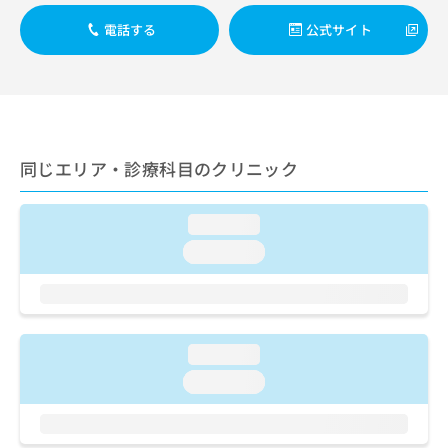
出
稿
クリ
資
稿
ニッ
の
電話する
公式サイト
料
クナ
の
お
の
ビサ
お
問
ご
イト
問
い
請
への
い
合
お問
求
合
合せ
わ
は
フォ
わ
せ
こ
ーム
せ
同じエリア・診療科目のクリニック
は
ち
とな
は
こ
ら
りま
こ
ち
す。
loading...
ち
ら
クリ
無
ら
ニッ
loading...
料
クの
資
情
予
料
報
約・
の
症状
拡
のご
ご
充
相談
loading...
請
の
など
求
お
loading...
はで
は
申
きま
こ
せん
し
ので
ち
込