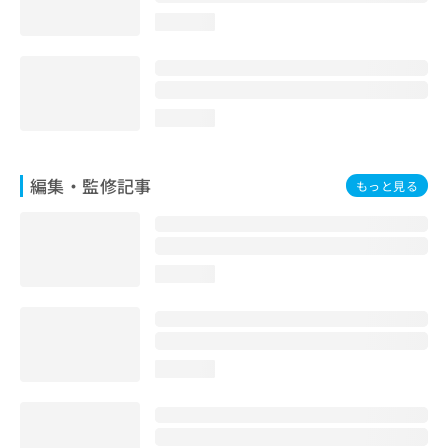
お
loading...
問
い
合
わ
せ
loading...
は
こ
ち
編集・監修記事
もっと見る
ら
loading...
loading...