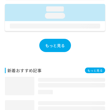
ご了
ら
み
承く
は
loading...
ださ
こ
無
い。
loading...
ち
料
ら
情
報
拡
掲
充
載
の
情
もっと見る
お
報
申
の
し
修
込
正
み
は
新着おすすめ記事
もっと見る
は
こ
こ
ち
ち
ら
ら
loading...
そ
の
他
の