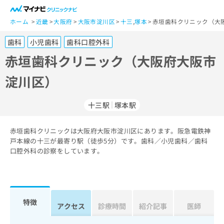
一
般
ホーム
近畿
大阪府
大阪市淀川区
十三
,
塚本
赤垣歯科クリニック（大
ユ
歯科
小児歯科
歯科口腔外科
ー
ザ
赤垣歯科クリニック（大阪府大阪市
ー
淀川区）
の
方
は
十三駅
塚本駅
こ
ち
赤垣歯科クリニックは大阪府大阪市淀川区にあります。阪急電鉄神
ら
戸本線の十三が最寄り駅（徒歩5分）です。歯科／小児歯科／歯科
口腔外科の診察をしています。
医
マ
療
イ
関
ナ
係
ビ
者
ク
特徴
アクセス
診療時間
紹介記事
医師
の
リ
方
ニ