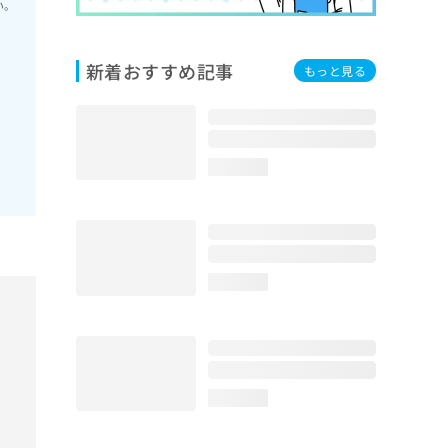
い。
新着おすすめ記事
もっと見る
loading...
loading...
loading...