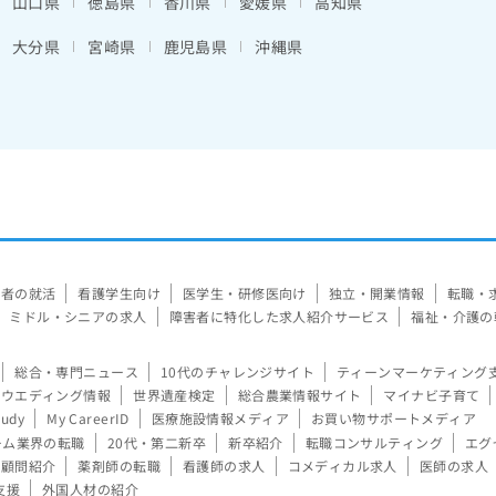
山口県
徳島県
香川県
愛媛県
高知県
大分県
宮崎県
鹿児島県
沖縄県
験者の就活
看護学生向け
医学生・研修医向け
独立・開業情報
転職・
ミドル・シニアの求人
障害者に特化した求人紹介サービス
福祉・介護の
総合・専門ニュース
10代のチャレンジサイト
ティーンマーケティング
ウエディング情報
世界遺産検定
総合農業情報サイト
マイナビ子育て
tudy
My CareerID
医療施設情報メディア
お買い物サポートメディア
ーム業界の転職
20代・第二新卒
新卒紹介
転職コンサルティング
エグ
顧問紹介
薬剤師の転職
看護師の求人
コメディカル求人
医師の求人
支援
外国人材の紹介