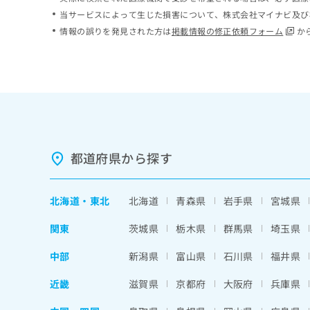
ち
み
当サービスによって生じた損害について、株式会社マイナビ及び
ら
は
情報の誤りを発見された方は
掲載情報の修正依頼フォーム
か
こ
ち
そ
ら
の
他
の
お
問
い
都道府県から探す
合
わ
せ
北海道
・
東北
北海道
青森県
岩手県
宮城県
は
こ
関東
茨城県
栃木県
群馬県
埼玉県
ち
ら
中部
新潟県
富山県
石川県
福井県
近畿
滋賀県
京都府
大阪府
兵庫県