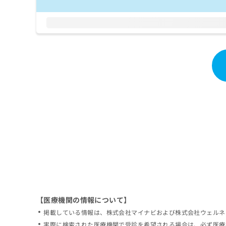
拡
資
きま
充
料
せん
の
ので
の
ご了
お
ご
承く
申
請
ださ
し
求
い。
込
は
み
こ
は
ち
こ
ら
ち
ら
無
料
掲
情
載
報
情
拡
報
充
の
の
修
お
【医療機関の情報について】
正
申
掲載している情報は、株式会社マイナビおよび株式会社ウェルネ
は
し
こ
実際に検索された医療機関で受診を希望される場合は、必ず医療
込