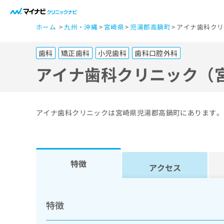
一
ホーム
九州・沖縄
宮崎県
児湯郡高鍋町
アイナ歯科クリ
般
ユ
歯科
矯正歯科
小児歯科
歯科口腔外科
ー
ザ
アイナ歯科クリニック（
ー
の
方
アイナ歯科クリニックは宮崎県児湯郡高鍋町にあります。
は
こ
ち
ら
特徴
アクセス
医
マ
療
イ
特徴
ナ
関
ビ