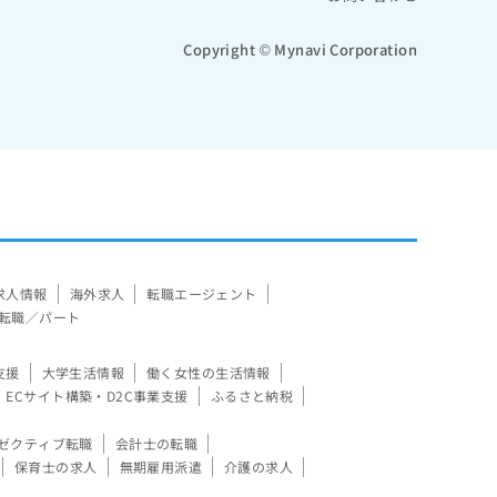
Copyright © Mynavi Corporation
求人情報
海外求人
転職エージェント
転職／パート
支援
大学生活情報
働く女性の生活情報
ECサイト構築・D2C事業支援
ふるさと納税
ゼクティブ転職
会計士の転職
保育士の求人
無期雇用派遣
介護の求人