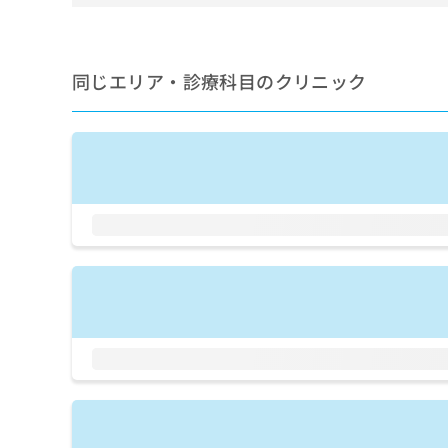
せ
こち
ち
らは
は
マイ
こ
ら
ナビ
ち
クリ
同じエリア・診療科目のクリニック
ら
ニッ
クナ
広
ビサ
広
資
イト
告
告
への
料
出
出
お問
の
稿
合せ
稿
ご
の
フォ
の
請
お
ーム
お
求
問
とな
問
りま
は
い
い
す。
こ
合
合
クリ
ち
わ
ニッ
わ
ら
せ
クの
せ
は
予
は
約・
こ
こ
無
症状
ち
ち
のご
料
ら
相談
ら
情
など
報
はで