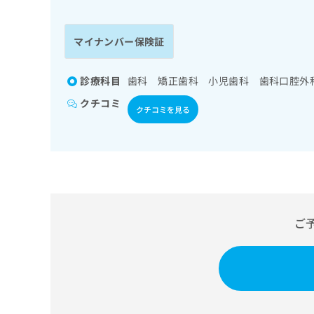
係
ク
者
リ
の
ニ
マイナンバー保険証
ッ
方
ク
は
ナ
診療科目
歯科 矯正歯科 小児歯科 歯科口腔外
こ
ビ
クチコミ
ち
に
クチコミを見る
関
ら
す
る
お
広
広
問
告
告
い
出
代
合
稿
わ
ご
理
の
せ
店
お
は
の
問
こ
い
方
ち
合
ら
は
わ
こ