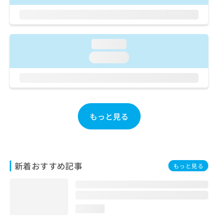
ご了
ら
み
承く
は
ださ
こ
無
い。
ち
料
ら
loading...
情
報
loading...
拡
掲
充
載
の
情
お
報
申
の
し
修
もっと見る
込
正
み
は
は
こ
こ
ち
ち
ら
新着おすすめ記事
もっと見る
ら
そ
の
他
loading...
の