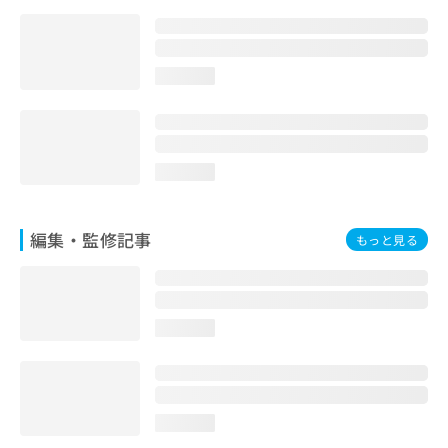
お
問
い
合
loading...
わ
せ
は
こ
loading...
ち
ら
編集・監修記事
もっと見る
loading...
loading...