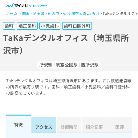
一
般
ホーム
関東
埼玉県
所沢市
所沢
,
航空公園
,
西所沢
TaKaデンタルオフ
ユ
歯科
矯正歯科
小児歯科
歯科口腔外科
ー
ザ
TaKaデンタルオフィス（埼玉県所
ー
沢市）
の
方
は
所沢駅
航空公園駅
西所沢駅
こ
ち
TaKaデンタルオフィスは埼玉県所沢市にあります。西武鉄道池袋線
ら
の所沢が最寄り駅です。歯科／矯正歯科／小児歯科／歯科口腔外科
の診察をしています。
医
マ
療
イ
関
ナ
係
ビ
者
ク
特徴
アクセス
診療時間
紹介記事
医師
の
リ
方
ニ