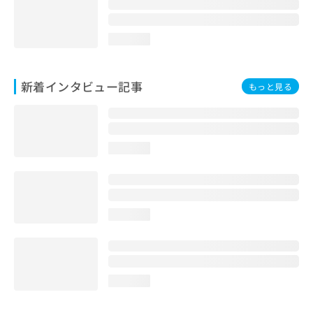
loading...
新着インタビュー記事
もっと見る
loading...
loading...
loading...