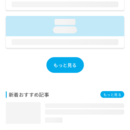
ご了
ら
み
承く
は
ださ
こ
無
い。
ち
料
loading...
ら
情
loading...
報
拡
掲
充
載
の
情
お
報
申
の
もっと見る
し
修
込
正
み
は
は
こ
こ
ち
新着おすすめ記事
もっと見る
ち
ら
ら
そ
の
loading...
他
の