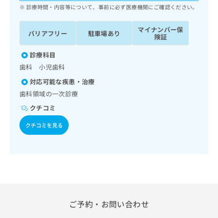
ッ
は
診療時間・内容等について、事前に必ず医療機関にご確認ください。
ク
こ
ナ
ち
マイナンバー保
バリアフリー
駐車場あり
ビ
険証
ら
に
関
診療科目
広
す
広
歯科 小児歯科
告
る
告
代
対応可能な疾患・治療
お
出
理
問
歯科領域の一次診療
稿
店
い
の
クチコミ
合
の
お
わ
方
問
クチコミを見る
せ
い
は
は
合
こ
こ
わ
ち
ち
せ
ら
ら
は
こ
こち
ち
広
らは
広
ら
告
ご予約・お問い合わせ
マイ
告
出
ナビ