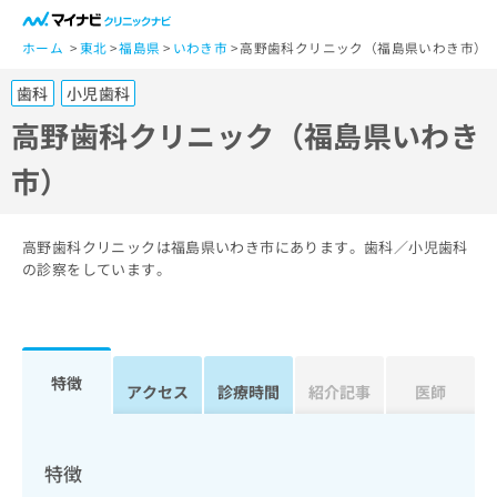
一
般
ホーム
東北
福島県
いわき市
高野歯科クリニック（福島県いわき市）
ユ
歯科
小児歯科
ー
ザ
高野歯科クリニック（福島県いわき
ー
市）
の
方
は
こ
高野歯科クリニックは福島県いわき市にあります。歯科／小児歯科
ち
の診察をしています。
ら
医
マ
療
イ
特徴
関
アクセス
診療時間
紹介記事
医師
ナ
係
ビ
者
ク
の
リ
特徴
方
ニ