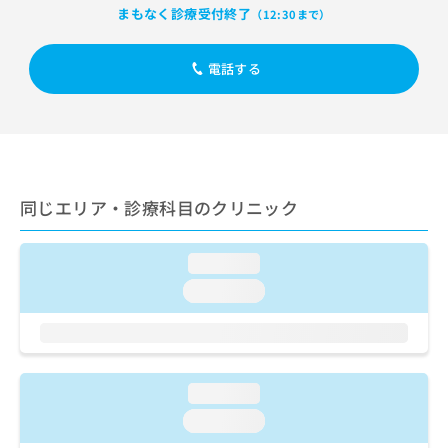
出
稿
クリ
資
まもなく診療受付終了
（12:30まで）
稿
ニッ
の
料
クナ
の
お
の
ビサ
お
問
電話する
ご
イト
問
い
請
への
い
合
お問
求
合
合せ
わ
は
フォ
わ
せ
こ
ーム
せ
は
ち
とな
は
こ
ら
りま
同じエリア・診療科目のクリニック
こ
ち
す。
ち
ら
クリ
無
ら
ニッ
料
loading...
クの
資
情
予
loading...
料
報
約・
の
症状
拡
のご
ご
充
相談
請
の
など
求
お
はで
loading...
は
申
きま
こ
せん
し
loading...
ので
ち
込