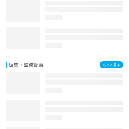
お
問
い
loading...
合
わ
せ
は
こ
loading...
ち
ら
編集・監修記事
もっと見る
loading...
loading...