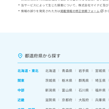
ち
み
当サービスによって生じた損害について、株式会社マイナビ及び
ら
は
情報の誤りを発見された方は
掲載情報の修正依頼フォーム
か
こ
ち
そ
ら
の
他
の
お
問
い
都道府県から探す
合
わ
せ
北海道
・
東北
北海道
青森県
岩手県
宮城県
は
こ
関東
茨城県
栃木県
群馬県
埼玉県
ち
ら
中部
新潟県
富山県
石川県
福井県
近畿
滋賀県
京都府
大阪府
兵庫県