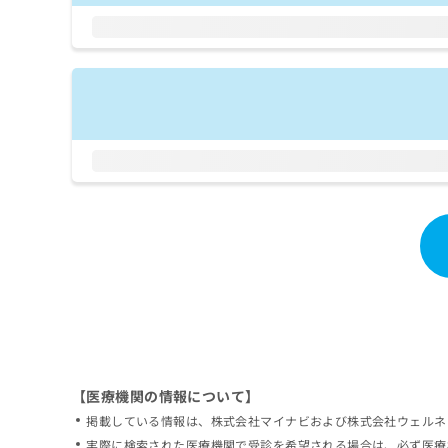
拡
資
きま
充
料
せん
の
ので
の
ご了
お
ご
承く
申
請
ださ
し
求
い。
込
は
み
こ
は
ち
こ
ら
ち
ら
無
料
掲
情
載
報
情
拡
報
充
の
の
修
お
【医療機関の情報について】
正
申
掲載している情報は、株式会社マイナビおよび株式会社ウェルネ
は
し
こ
実際に検索された医療機関で受診を希望される場合は、必ず医療
込