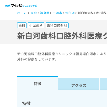
一
ホーム
東北
福島県
白河市
新白河
新白河歯科口腔外科
般
ユ
歯科
小児歯科
歯科口腔外科
ー
ザ
新白河歯科口腔外科医療
ー
の
方
新白河歯科口腔外科医療クリニックは福島県白河市にあり
は
外科の診察をしています。
こ
ち
ら
特徴
アクセス
医
マ
療
イ
ナ
関
特徴
ビ