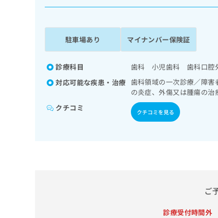
係
ク
者
リ
の
ニ
ッ
方
駐車場あり
マイナンバー保険証
ク
は
ナ
こ
ビ
診療科目
歯科 小児歯科 歯科口腔
ち
に
歯科領域の一次診療／障害
対応可能な疾患・治療
関
ら
の炎症、外傷又は腫瘍の治
す
る
クチコミ
クチコミを見る
お
広
広
問
告
告
い
出
代
合
稿
わ
理
の
せ
店
お
は
の
問
こ
ご
い
方
ち
合
ら
は
わ
診療受付時間外
こ