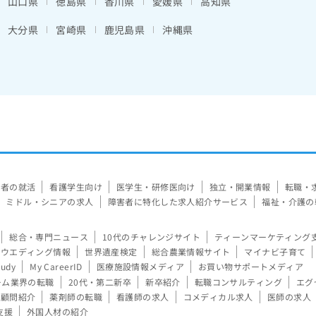
山口県
徳島県
香川県
愛媛県
高知県
大分県
宮崎県
鹿児島県
沖縄県
験者の就活
看護学生向け
医学生・研修医向け
独立・開業情報
転職・
ミドル・シニアの求人
障害者に特化した求人紹介サービス
福祉・介護の
総合・専門ニュース
10代のチャレンジサイト
ティーンマーケティング
ウエディング情報
世界遺産検定
総合農業情報サイト
マイナビ子育て
tudy
My CareerID
医療施設情報メディア
お買い物サポートメディア
ーム業界の転職
20代・第二新卒
新卒紹介
転職コンサルティング
エグ
顧問紹介
薬剤師の転職
看護師の求人
コメディカル求人
医師の求人
支援
外国人材の紹介