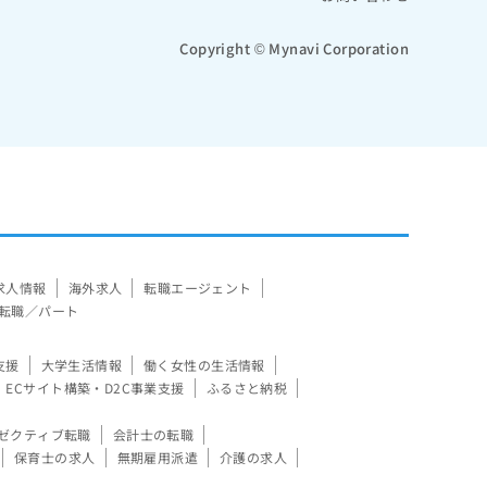
Copyright © Mynavi Corporation
求人情報
海外求人
転職エージェント
転職／パート
支援
大学生活情報
働く女性の生活情報
ECサイト構築・D2C事業支援
ふるさと納税
ゼクティブ転職
会計士の転職
保育士の求人
無期雇用派遣
介護の求人