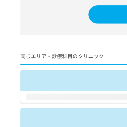
せ
こち
ち
らは
は
マイ
こ
ら
ナビ
ち
クリ
ら
ニッ
クナ
広
ビサ
広
資
イト
告
告
への
料
出
出
お問
の
稿
合せ
稿
同じエリア・診療科目のクリニック
ご
の
フォ
の
請
お
ーム
お
求
問
とな
問
りま
は
い
い
す。
こ
合
合
クリ
ち
わ
ニッ
わ
ら
せ
クの
せ
は
予
は
約・
こ
こ
無
症状
ち
ち
のご
料
ら
相談
ら
情
など
報
はで