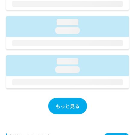
ご了
ら
み
承く
は
ださ
こ
無
い。
ち
料
loading...
ら
情
loading...
報
拡
掲
充
載
の
情
お
報
loading...
申
の
loading...
し
修
込
正
み
は
は
こ
こ
ち
ち
ら
もっと見る
ら
そ
の
他
の