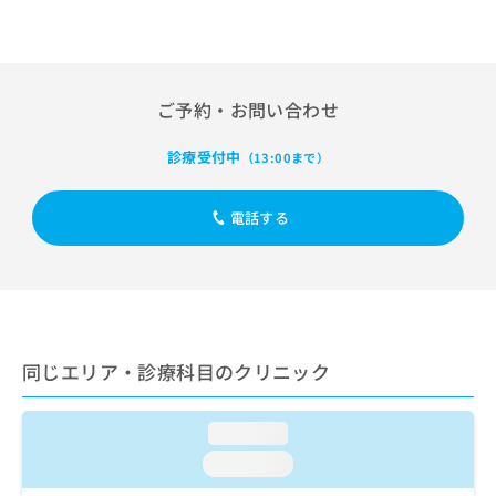
出
稿
クリ
資
稿
ニッ
の
料
クナ
の
お
の
ビサ
お
問
ご
イト
問
い
請
への
ご予約・お問い合わせ
い
合
お問
求
合
合せ
わ
は
診療受付中
（13:00まで）
フォ
わ
せ
こ
ーム
せ
は
ち
とな
は
こ
ら
りま
電話する
こ
ち
す。
ち
ら
クリ
無
ら
ニッ
料
クの
資
情
予
料
報
約・
の
症状
拡
のご
同じエリア・診療科目のクリニック
ご
充
相談
請
の
など
求
お
はで
loading...
は
申
きま
こ
せん
し
loading...
ので
ち
込