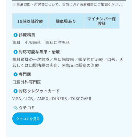
ッ
は
診療時間・内容等について、事前に必ず医療機関にご確認ください。
ク
こ
ナ
ち
マイナンバー保
19時以降診療
駐車場あり
ビ
険証
ら
に
関
診療科目
広
す
広
歯科 小児歯科 歯科口腔外科
告
る
告
代
対応可能な疾患・治療
お
出
理
問
歯科領域の一次診療／埋伏歯抜歯／顎関節症治療／口唇、舌
稿
店
い
若しくは口腔粘膜の炎症、外傷又は腫瘍の治療
の
合
の
お
専門医
わ
方
問
口腔外科専門医
せ
い
は
は
合
対応クレジットカード
こ
こ
わ
ち
VISA／JCB／AMEX／DINERS／DISCOVER
ち
せ
ら
クチコミ
ら
は
こ
クチコミを見る
こち
ち
広
らは
広
ら
告
マイ
告
出
ナビ