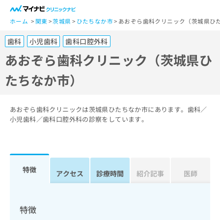
一
般
ホーム
関東
茨城県
ひたちなか市
あおぞら歯科クリニック（茨城県ひ
ユ
歯科
小児歯科
歯科口腔外科
ー
ザ
あおぞら歯科クリニック（茨城県ひ
ー
たちなか市）
の
方
は
こ
あおぞら歯科クリニックは茨城県ひたちなか市にあります。歯科／
ち
小児歯科／歯科口腔外科の診察をしています。
ら
医
マ
療
イ
特徴
関
アクセス
診療時間
紹介記事
医師
ナ
係
ビ
者
ク
の
リ
特徴
方
ニ