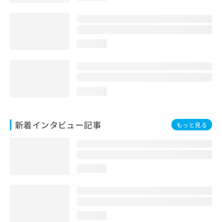
loading...
loading...
新着インタビュー記事
もっと見る
loading...
loading...