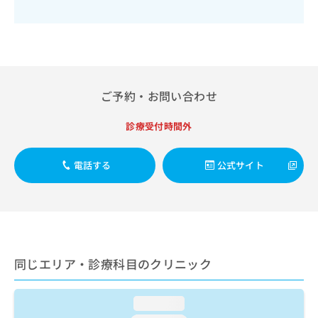
出
稿
クリ
資
稿
ニッ
の
料
クナ
の
お
の
ビサ
お
問
ご
イト
問
い
請
への
い
合
お問
求
合
合せ
わ
は
ご予約・お問い合わせ
フォ
わ
せ
こ
ーム
せ
は
ち
診療受付時間外
とな
は
こ
ら
りま
こ
ち
す。
ち
ら
クリ
電話する
公式サイト
無
ら
ニッ
料
クの
資
情
予
料
報
約・
の
症状
拡
のご
ご
充
相談
請
の
など
同じエリア・診療科目のクリニック
求
お
はで
は
申
きま
こ
せん
し
loading...
ので
ち
込