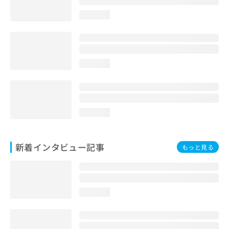
loading...
loading...
loading...
新着インタビュー記事
もっと見る
loading...