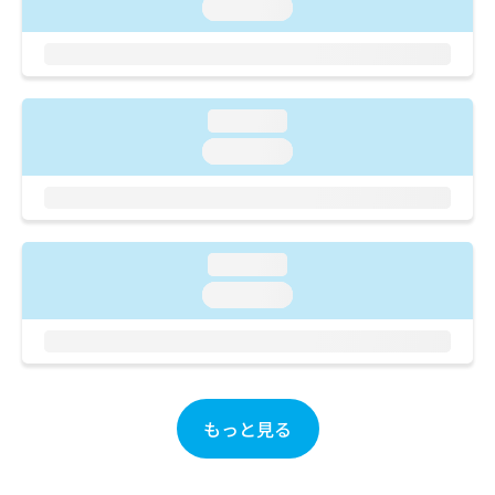
ご了
ら
loading...
み
承く
は
ださ
こ
無
い。
ち
料
ら
情
loading...
報
拡
掲
loading...
充
載
の
情
お
報
申
の
し
修
loading...
込
正
loading...
み
は
は
こ
こ
ち
ち
ら
ら
そ
もっと見る
の
他
の