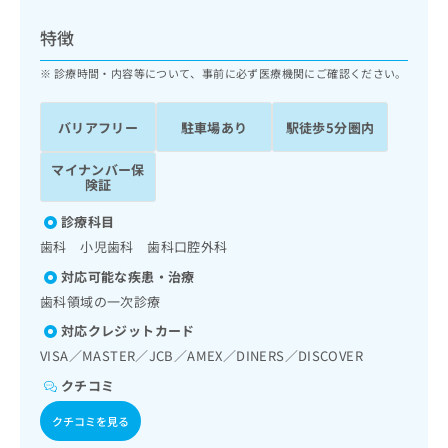
ッ
は
ク
こ
特徴
ナ
ち
ビ
診療時間・内容等について、事前に必ず医療機関にご確認ください。
ら
に
関
広
バリアフリー
駐車場あり
駅徒歩5分圏内
す
広
告
る
告
代
マイナンバー保
お
出
険証
理
問
稿
店
い
の
診療科目
合
の
お
歯科 小児歯科 歯科口腔外科
わ
方
問
せ
い
は
対応可能な疾患・治療
は
合
こ
歯科領域の一次診療
こ
わ
ち
ち
対応クレジットカード
せ
ら
ら
は
VISA／MASTER／JCB／AMEX／DINERS／DISCOVER
こ
クチコミ
こち
ち
広
らは
広
ら
告
クチコミを見る
マイ
告
出
ナビ