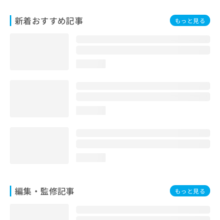
お
問
新着おすすめ記事
もっと見る
い
合
わ
せ
loading...
は
こ
ち
ら
loading...
loading...
編集・監修記事
もっと見る