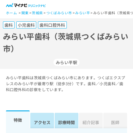
一
般
ホーム
関東
茨城県
つくばみらい市
みらい平
みらい平歯科（茨城県つ
ユ
歯科
小児歯科
歯科口腔外科
ー
ザ
みらい平歯科（茨城県つくばみらい
ー
市）
の
方
は
みらい平駅
こ
ち
みらい平歯科は茨城県つくばみらい市にあります。つくばエクスプ
ら
レスのみらい平が最寄り駅（徒歩3分）です。歯科／小児歯科／歯
科口腔外科の診察をしています。
医
マ
療
イ
関
ナ
係
ビ
者
ク
特徴
アクセス
診療時間
紹介記事
医師
の
リ
方
ニ