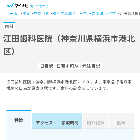
一
般
ホーム
関東
神奈川県
横浜市港北区
日吉
,
日吉本町
,
元住吉
江田歯科医
ユ
歯科
ー
ザ
江田歯科医院（神奈川県横浜市港北
ー
区）
の
方
は
日吉駅
日吉本町駅
元住吉駅
こ
ち
江田歯科医院は神奈川県横浜市港北区にあります。東京急行電鉄東
ら
横線の日吉が最寄り駅です。歯科の診察をしています。
医
マ
療
イ
関
ナ
係
ビ
特徴
アクセス
診療時間
紹介記事
医師
者
ク
の
リ
方
ニ