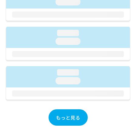
ご了
loading...
ら
み
承く
は
ださ
こ
無
い。
ち
料
ら
情
loading...
報
拡
掲
loading...
充
載
の
情
お
報
申
の
し
修
loading...
込
正
loading...
み
は
は
こ
こ
ち
ち
ら
ら
そ
もっと見る
の
他
の