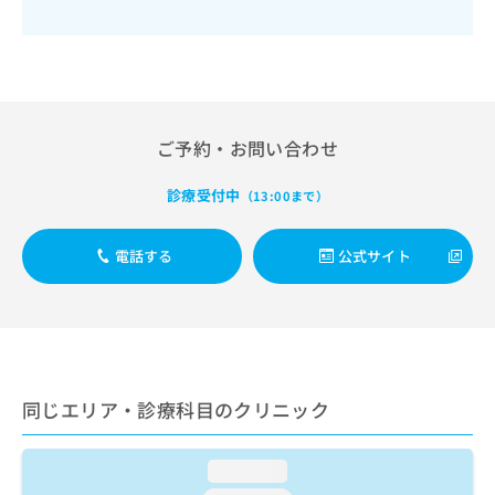
出
稿
クリ
資
稿
ニッ
の
料
クナ
の
お
の
ビサ
お
問
ご
イト
問
い
請
への
い
合
お問
求
合
合せ
わ
は
ご予約・お問い合わせ
フォ
わ
せ
こ
ーム
せ
は
ち
診療受付中
とな
（13:00まで）
は
こ
ら
りま
こ
ち
す。
ち
ら
クリ
電話する
公式サイト
無
ら
ニッ
料
クの
資
情
予
料
報
約・
の
症状
拡
のご
ご
充
相談
請
の
など
同じエリア・診療科目のクリニック
求
お
はで
は
申
きま
こ
せん
し
loading...
ので
ち
込