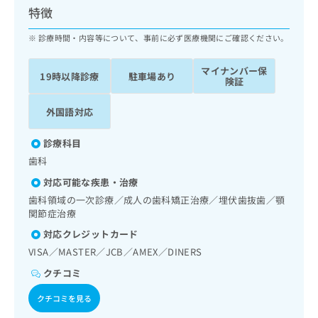
ッ
は
特徴
ク
こ
ナ
診療時間・内容等について、事前に必ず医療機関にご確認ください。
ち
ビ
ら
に
マイナンバー保
19時以降診療
駐車場あり
関
険証
広
す
広
告
る
告
外国語対応
代
お
出
理
問
稿
診療科目
店
い
の
歯科
合
の
お
わ
方
問
対応可能な疾患・治療
せ
い
は
歯科領域の一次診療／成人の歯科矯正治療／埋伏歯抜歯／顎
は
合
こ
関節症治療
こ
わ
ち
対応クレジットカード
ち
せ
ら
ら
は
VISA／MASTER／JCB／AMEX／DINERS
こ
クチコミ
こち
ち
広
らは
広
ら
告
クチコミを見る
マイ
告
出
ナビ