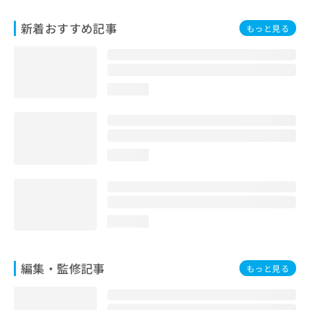
お
問
新着おすすめ記事
もっと見る
い
合
わ
せ
loading...
は
こ
ち
ら
loading...
loading...
編集・監修記事
もっと見る