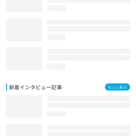
loading...
loading...
loading...
新着インタビュー記事
もっと見る
loading...