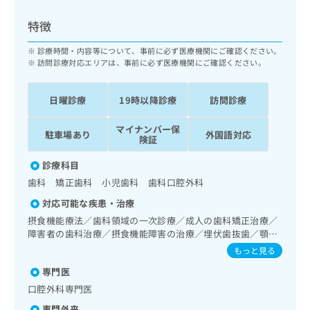
ッ
は
ク
こ
特徴
ナ
ち
ビ
診療時間・内容等について、事前に必ず医療機関にご確認ください。
ら
に
訪問診療対応エリアは、事前に必ず医療機関にご確認ください。
関
広
す
広
告
日曜診療
19時以降診療
訪問診療
る
告
代
お
出
マイナンバー保
理
問
稿
駐車場あり
外国語対応
険証
店
い
の
合
の
お
診療科目
わ
方
問
歯科 矯正歯科 小児歯科 歯科口腔外科
せ
い
は
は
合
対応可能な疾患・治療
こ
こ
わ
摂食機能療法／歯科領域の一次診療／成人の歯科矯正治療／
ち
ち
せ
障害者の歯科治療／摂食機能障害の治療／埋伏歯抜歯／顎関
ら
ら
は
節症治療／口唇、舌若しくは口腔粘膜の炎症、外傷又は腫瘍
もっと見る
こ
の治療
こち
専門医
ち
広
らは
広
ら
告
口腔外科専門医
マイ
告
出
ナビ
専門外来