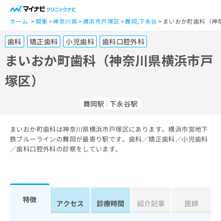
一
般
ホーム
関東
神奈川県
横浜市戸塚区
舞岡
,
下永谷
まいおか町歯科（神
ユ
歯科
矯正歯科
小児歯科
歯科口腔外科
ー
ザ
まいおか町歯科（神奈川県横浜市戸
ー
塚区）
の
方
は
舞岡駅
下永谷駅
こ
ち
まいおか町歯科は神奈川県横浜市戸塚区にあります。横浜市営地下
ら
鉄ブルーラインの舞岡が最寄り駅です。歯科／矯正歯科／小児歯科
／歯科口腔外科の診察をしています。
医
マ
療
イ
関
ナ
係
ビ
者
ク
特徴
アクセス
診療時間
紹介記事
医師
の
リ
方
ニ