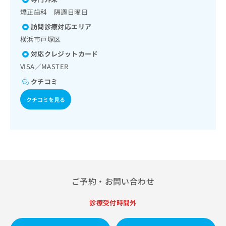
出
稿
クリ
資
矯正歯科 隔週日曜日
稿
ニッ
の
料
クナ
の
お
の
訪問診療対応エリア
ビサ
お
問
ご
イト
横浜市戸塚区
問
い
請
への
い
対応クレジットカード
合
お問
求
合
合せ
わ
は
VISA／MASTER
フォ
わ
せ
こ
ーム
クチコミ
せ
は
ち
とな
は
こ
ら
りま
クチコミを見る
こ
ち
す。
ち
ら
クリ
無
ら
ニッ
料
クの
資
情
予
料
報
約・
の
症状
拡
のご
ご
充
相談
請
ご予約・お問い合わせ
の
など
求
お
はで
は
申
きま
診療受付時間外
こ
せん
し
ので
ち
込