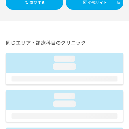
ご了
ら
電話する
公式サイト
み
承く
は
ださ
こ
無
い。
ち
料
ら
情
報
拡
掲
同じエリア・診療科目のクリニック
充
載
の
情
お
報
loading...
申
の
loading...
し
修
込
正
み
は
は
こ
こ
ち
ち
loading...
ら
ら
loading...
そ
の
他
の