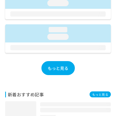
ご了
ら
み
loading...
承く
は
ださ
こ
無
い。
ち
料
ら
情
報
loading...
拡
掲
loading...
充
載
の
情
お
報
申
の
し
修
込
正
もっと見る
み
は
は
こ
こ
ち
ち
ら
ら
新着おすすめ記事
もっと見る
そ
の
他
の