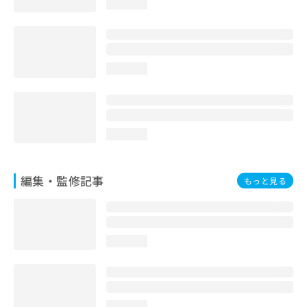
loading...
お
問
い
合
わ
loading...
せ
は
こ
ち
ら
loading...
編集・監修記事
もっと見る
loading...
loading...