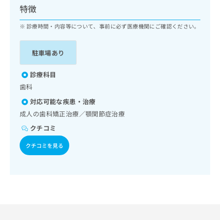
ッ
は
特徴
ク
こ
ナ
診療時間・内容等について、事前に必ず医療機関にご確認ください。
ち
ビ
ら
に
駐車場あり
関
広
す
広
告
る
診療科目
告
代
お
出
歯科
理
問
稿
対応可能な疾患・治療
店
い
の
合
の
成人の歯科矯正治療／顎関節症治療
お
わ
方
問
クチコミ
せ
い
は
は
合
クチコミを見る
こ
こ
わ
ち
ち
せ
ら
ら
は
こ
こち
ち
広
らは
広
ら
告
マイ
告
出
ナビ