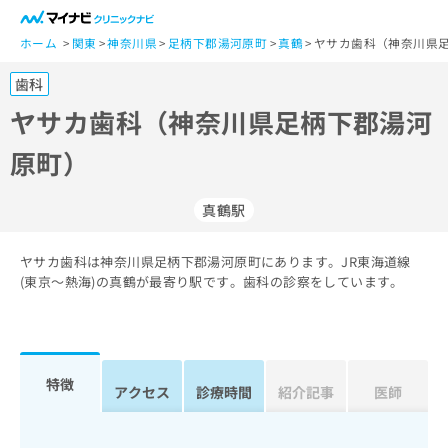
一
般
ホーム
関東
神奈川県
足柄下郡湯河原町
真鶴
ヤサカ歯科（神奈川県足
ユ
歯科
ー
ザ
ヤサカ歯科（神奈川県足柄下郡湯河
ー
原町）
の
方
は
真鶴駅
こ
ち
ヤサカ歯科は神奈川県足柄下郡湯河原町にあります。JR東海道線
ら
(東京～熱海)の真鶴が最寄り駅です。歯科の診察をしています。
医
マ
療
イ
関
ナ
係
ビ
特徴
アクセス
診療時間
紹介記事
医師
者
ク
の
リ
方
ニ