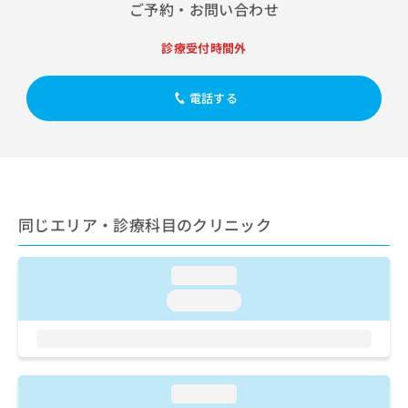
出
ご予約・お問い合わせ
稿
クリ
資
稿
ニッ
の
料
クナ
の
お
の
診療受付時間外
ビサ
お
問
ご
イト
問
い
請
への
い
電話する
合
お問
求
合
合せ
わ
は
フォ
わ
せ
こ
ーム
せ
は
ち
とな
は
こ
ら
りま
こ
ち
す。
ち
ら
クリ
無
同じエリア・診療科目のクリニック
ら
ニッ
料
クの
資
情
予
料
報
約・
loading...
の
症状
拡
loading...
のご
ご
充
相談
請
の
など
求
お
はで
は
申
きま
こ
せん
し
loading...
ので
ち
込