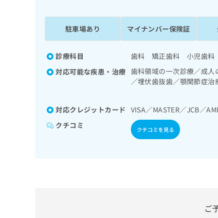
係
ク
者
リ
の
ニ
駐車場あり
マイナンバー保険証
ッ
方
ク
は
ナ
診療科目
歯科 矯正歯科 小児歯科
こ
ビ
歯科領域の一次診療／成人
対応可能な疾患・治療
ち
に
／埋伏歯抜歯／顎関節症治
関
ら
外傷又は腫瘍の治療
す
る
対応クレジットカード
VISA／MASTER／JCB／AM
お
広
広
問
クチコミ
クチコミを見る
告
告
い
出
代
合
稿
わ
理
の
せ
店
お
は
の
問
こ
い
方
ち
合
ら
は
ご
わ
こ