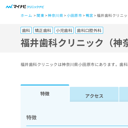
一
ホーム
関東
神奈川県
小田原市
鴨宮
福井歯科クリニッ
般
ユ
歯科
矯正歯科
小児歯科
歯科口腔外科
ー
ザ
福井歯科クリニック（神
ー
の
方
福井歯科クリニックは神奈川県小田原市にあります。歯科
は
こ
ち
ら
特徴
アクセス
医
マ
療
イ
特徴
ナ
関
ビ