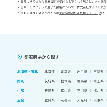
実際に検索された医療機関で受診を希望される場合は、必ず医療
ち
み
当サービスによって生じた損害について、株式会社マイナビ及び
ら
は
情報の誤りを発見された方は
掲載情報の修正依頼フォーム
か
こ
ち
そ
ら
の
他
の
お
問
い
合
都道府県から探す
わ
せ
は
北海道
・
東北
北海道
青森県
岩手県
宮城県
こ
ち
関東
茨城県
栃木県
群馬県
埼玉県
ら
中部
新潟県
富山県
石川県
福井県
近畿
滋賀県
京都府
大阪府
兵庫県