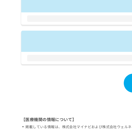
拡
資
きま
充
料
せん
の
ので
の
ご了
お
ご
承く
申
請
ださ
し
求
い。
込
は
み
こ
は
ち
こ
ら
ち
ら
無
料
掲
情
載
報
情
拡
報
充
の
の
修
お
正
【医療機関の情報について】
申
は
し
掲載している情報は、株式会社マイナビおよび株式会社ウェルネ
こ
込