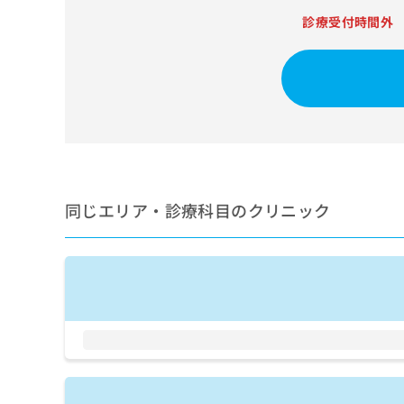
せ
こち
ち
らは
診療受付時間外
は
マイ
こ
ら
ナビ
ち
クリ
ら
ニッ
クナ
広
ビサ
広
資
イト
告
告
への
料
出
出
お問
の
稿
合せ
稿
ご
の
フォ
の
請
お
ーム
同じエリア・診療科目のクリニック
お
求
問
とな
問
りま
は
い
い
す。
こ
合
合
クリ
ち
わ
ニッ
わ
ら
せ
クの
せ
は
予
は
約・
こ
こ
無
症状
ち
ち
のご
料
ら
相談
ら
情
など
報
はで