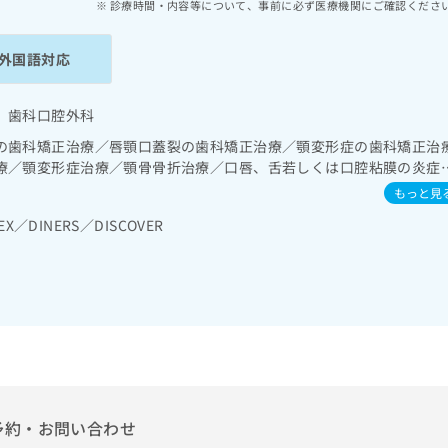
診療時間・内容等について、事前に必ず医療機関にご確認くださ
外国語対応
 歯科口腔外科
の歯科矯正治療／唇顎口蓋裂の歯科矯正治療／顎変形症の歯科矯正治
療／顎変形症治療／顎骨骨折治療／口唇、舌若しくは口腔粘膜の炎症
もっと見
EX／DINERS／DISCOVER
予約・お問い合わせ