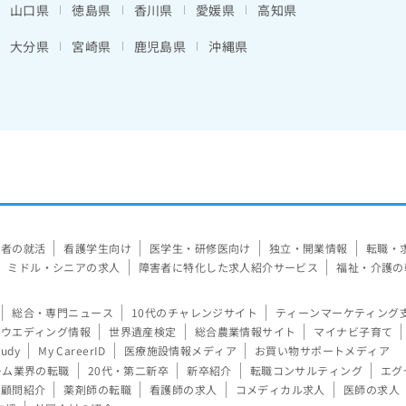
山口県
徳島県
香川県
愛媛県
高知県
大分県
宮崎県
鹿児島県
沖縄県
験者の就活
看護学生向け
医学生・研修医向け
独立・開業情報
転職・
ミドル・シニアの求人
障害者に特化した求人紹介サービス
福祉・介護の
総合・専門ニュース
10代のチャレンジサイト
ティーンマーケティング
ウエディング情報
世界遺産検定
総合農業情報サイト
マイナビ子育て
tudy
My CareerID
医療施設情報メディア
お買い物サポートメディア
ーム業界の転職
20代・第二新卒
新卒紹介
転職コンサルティング
エグ
顧問紹介
薬剤師の転職
看護師の求人
コメディカル求人
医師の求人