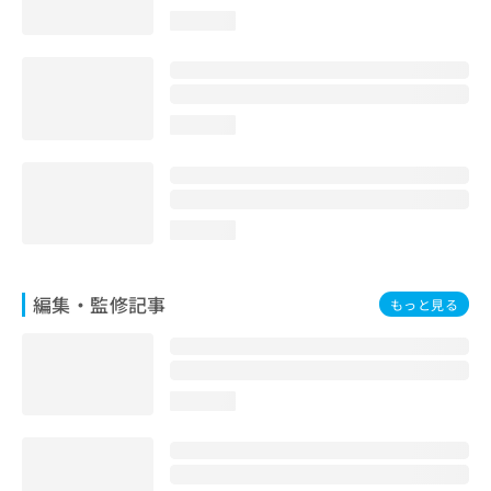
お
loading...
問
い
合
わ
せ
loading...
は
こ
ち
ら
loading...
編集・監修記事
もっと見る
loading...