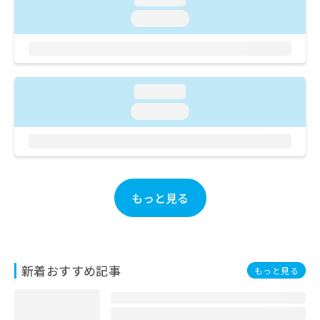
ご了
ら
み
承く
loading...
は
ださ
こ
無
い。
ち
料
ら
情
報
loading...
拡
掲
充
載
loading...
の
情
お
報
申
の
し
修
込
正
み
もっと見る
は
は
こ
こ
ち
ち
ら
ら
新着おすすめ記事
もっと見る
そ
の
他
の