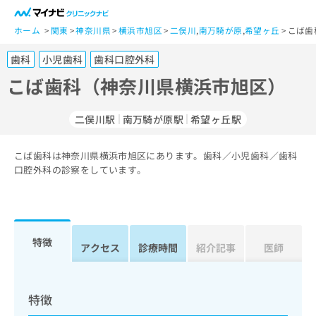
一
般
ホーム
関東
神奈川県
横浜市旭区
二俣川
,
南万騎が原
,
希望ヶ丘
こば歯
ユ
歯科
小児歯科
歯科口腔外科
ー
ザ
こば歯科（神奈川県横浜市旭区）
ー
の
二俣川駅
南万騎が原駅
希望ヶ丘駅
方
は
こ
こば歯科は神奈川県横浜市旭区にあります。歯科／小児歯科／歯科
口腔外科の診察をしています。
ち
ら
医
マ
療
イ
特徴
アクセス
診療時間
紹介記事
医師
関
ナ
係
ビ
者
ク
の
リ
特徴
方
ニ