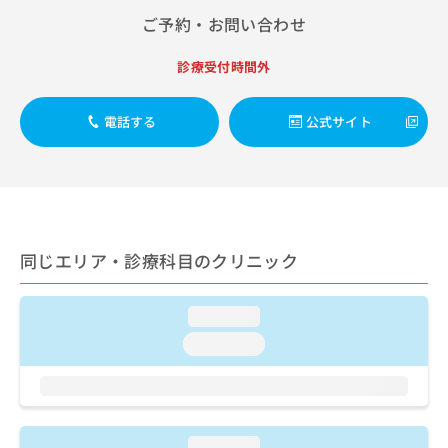
出
稿
クリ
資
ご予約・お問い合わせ
稿
ニッ
の
料
クナ
の
お
の
ビサ
お
診療受付時間外
問
ご
イト
問
い
請
への
い
合
お問
求
電話する
公式サイト
合
合せ
わ
は
フォ
わ
せ
こ
ーム
せ
は
ち
とな
は
こ
ら
りま
こ
ち
す。
ち
ら
クリ
無
ら
ニッ
同じエリア・診療科目のクリニック
料
クの
資
情
予
料
報
約・
の
症状
loading...
拡
のご
ご
充
loading...
相談
請
の
など
求
お
はで
は
申
きま
こ
せん
し
ので
ち
込
loading...