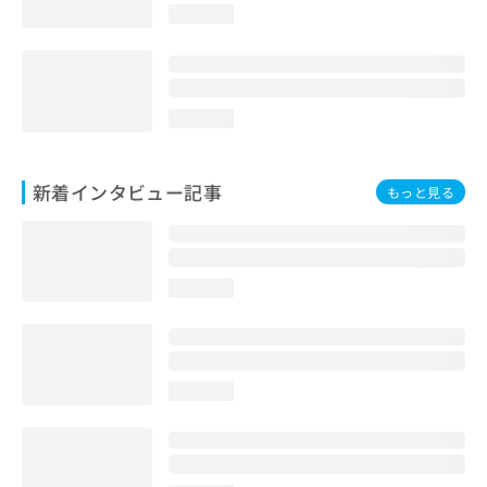
loading...
loading...
新着インタビュー記事
もっと見る
loading...
loading...