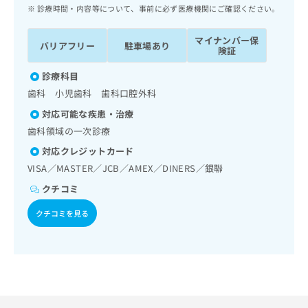
ッ
は
診療時間・内容等について、事前に必ず医療機関にご確認ください。
ク
こ
ナ
ち
マイナンバー保
バリアフリー
駐車場あり
ビ
険証
ら
に
関
診療科目
広
す
広
歯科 小児歯科 歯科口腔外科
告
る
告
代
対応可能な疾患・治療
お
出
理
問
歯科領域の一次診療
稿
店
い
の
対応クレジットカード
合
の
お
VISA／MASTER／JCB／AMEX／DINERS／銀聯
わ
方
問
せ
い
クチコミ
は
は
合
こ
こ
クチコミを見る
わ
ち
ち
せ
ら
ら
は
こ
こち
ち
広
らは
広
ら
告
マイ
告
出
ナビ