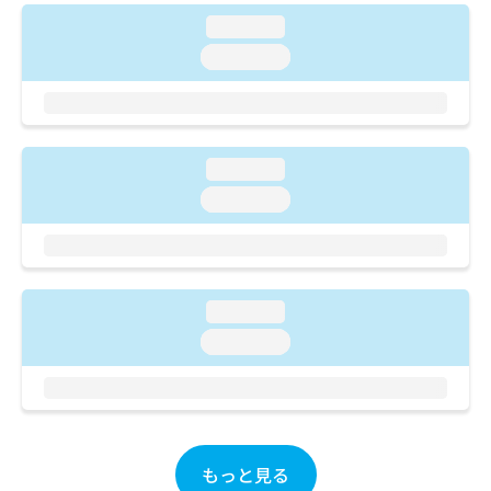
ご了
ら
み
承く
loading...
は
ださ
こ
loading...
無
い。
ち
料
ら
情
報
拡
掲
充
loading...
載
の
情
loading...
お
報
申
の
し
修
込
正
み
は
loading...
は
こ
loading...
こ
ち
ち
ら
ら
そ
の
他
もっと見る
の