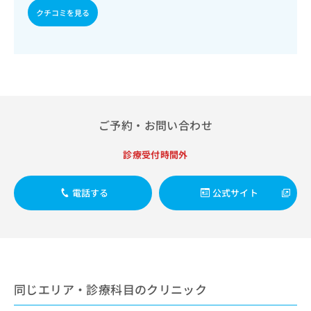
出
稿
クリ
資
クチコミを見る
稿
ニッ
の
料
クナ
の
お
の
ビサ
お
問
ご
イト
問
い
請
への
い
合
お問
求
合
合せ
わ
は
フォ
わ
せ
こ
ーム
せ
は
ち
ご予約・お問い合わせ
とな
は
こ
ら
りま
こ
ち
す。
診療受付時間外
ち
ら
クリ
無
ら
ニッ
料
クの
資
情
電話する
公式サイト
予
料
報
約・
の
症状
拡
のご
ご
充
相談
請
の
など
求
お
はで
は
申
きま
同じエリア・診療科目のクリニック
こ
せん
し
ので
ち
込