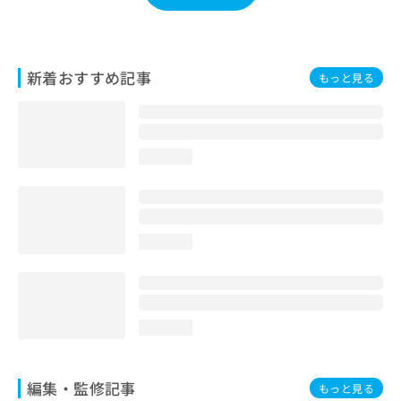
お
問
い
合
新着おすすめ記事
もっと見る
わ
せ
は
こ
ち
loading...
ら
loading...
loading...
編集・監修記事
もっと見る