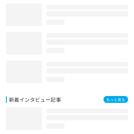
loading...
loading...
loading...
新着インタビュー記事
もっと見る
loading...