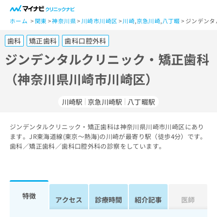
一
般
ホーム
関東
神奈川県
川崎市川崎区
川崎
,
京急川崎
,
八丁畷
ジンデンタ
ユ
歯科
矯正歯科
歯科口腔外科
ー
ザ
ジンデンタルクリニック・矯正歯科
ー
（神奈川県川崎市川崎区）
の
方
は
川崎駅
京急川崎駅
八丁畷駅
こ
ち
ジンデンタルクリニック・矯正歯科は神奈川県川崎市川崎区にあり
ら
ます。JR東海道線(東京～熱海)の川崎が最寄り駅（徒歩4分）です。
歯科／矯正歯科／歯科口腔外科の診察をしています。
医
マ
療
イ
関
ナ
係
ビ
者
ク
特徴
アクセス
診療時間
紹介記事
医師
の
リ
方
ニ