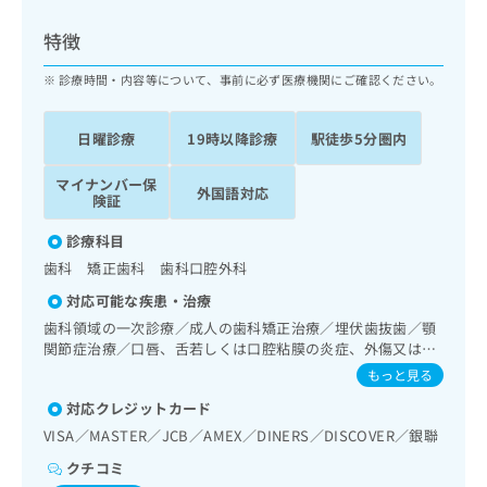
ッ
は
ク
こ
特徴
ナ
ち
ビ
診療時間・内容等について、事前に必ず医療機関にご確認ください。
ら
に
関
広
日曜診療
19時以降診療
駅徒歩5分圏内
す
広
告
る
告
代
マイナンバー保
お
出
外国語対応
険証
理
問
稿
店
い
の
診療科目
合
の
お
歯科 矯正歯科 歯科口腔外科
わ
方
問
せ
い
は
対応可能な疾患・治療
は
合
こ
歯科領域の一次診療／成人の歯科矯正治療／埋伏歯抜歯／顎
こ
わ
ち
関節症治療／口唇、舌若しくは口腔粘膜の炎症、外傷又は腫
ち
せ
瘍の治療
ら
もっと見る
ら
は
こ
対応クレジットカード
こち
ち
広
VISA／MASTER／JCB／AMEX／DINERS／DISCOVER／銀聯
らは
広
ら
告
マイ
クチコミ
告
出
ナビ