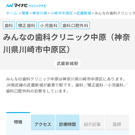
一
般
ホーム
関東
神奈川県
川崎市中原区
武蔵新城
みんなの歯科クリニック
ユ
歯科
矯正歯科
小児歯科
歯科口腔外科
ー
ザ
みんなの歯科クリニック中原（神奈
ー
川県川崎市中原区）
の
方
は
武蔵新城駅
こ
ち
みんなの歯科クリニック中原は神奈川県川崎市中原区にあります。
ら
JR南武線の武蔵新城が最寄り駅です。歯科／矯正歯科／小児歯科／
歯科口腔外科の診察をしています。
医
マ
療
イ
関
ナ
係
ビ
者
ク
特徴
アクセス
診療時間
紹介記事
医師
の
リ
方
ニ