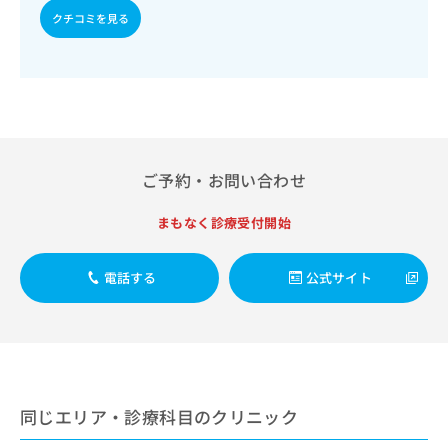
出
稿
クリ
資
クチコミを見る
稿
ニッ
の
料
クナ
の
お
の
ビサ
お
問
ご
イト
問
い
請
への
い
合
お問
求
合
合せ
わ
は
フォ
わ
せ
こ
ーム
せ
は
ち
ご予約・お問い合わせ
とな
は
こ
ら
りま
こ
ち
す。
まもなく診療受付開始
ち
ら
クリ
無
ら
ニッ
料
クの
資
情
電話する
公式サイト
予
料
報
約・
の
症状
拡
のご
ご
充
相談
請
の
など
求
お
はで
は
申
きま
同じエリア・診療科目のクリニック
こ
せん
し
ので
ち
込