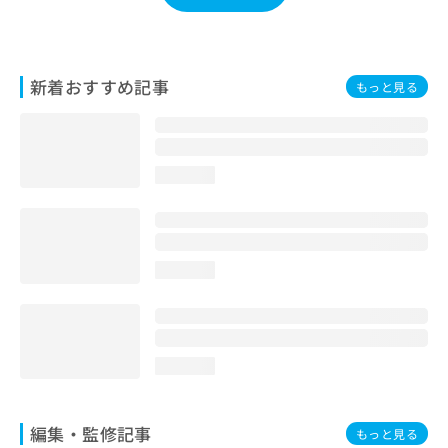
お
問
い
合
新着おすすめ記事
もっと見る
わ
せ
は
こ
ち
loading...
ら
loading...
loading...
編集・監修記事
もっと見る