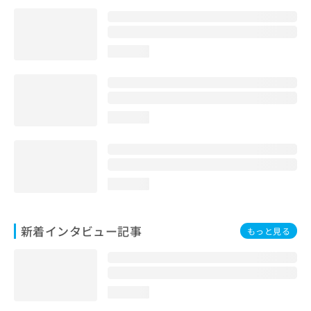
loading...
loading...
loading...
新着インタビュー記事
もっと見る
loading...