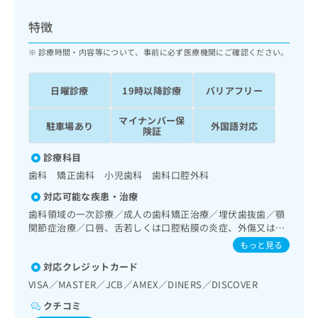
ッ
は
ク
こ
特徴
ナ
ち
ビ
診療時間・内容等について、事前に必ず医療機関にご確認ください。
ら
に
関
広
日曜診療
19時以降診療
バリアフリー
す
広
告
る
告
代
マイナンバー保
お
出
駐車場あり
外国語対応
険証
理
問
稿
店
い
の
診療科目
合
の
お
歯科 矯正歯科 小児歯科 歯科口腔外科
わ
方
問
せ
い
は
対応可能な疾患・治療
は
合
こ
歯科領域の一次診療／成人の歯科矯正治療／埋伏歯抜歯／顎
こ
わ
ち
関節症治療／口唇、舌若しくは口腔粘膜の炎症、外傷又は腫
ち
せ
瘍の治療
ら
もっと見る
ら
は
こ
対応クレジットカード
こち
ち
広
VISA／MASTER／JCB／AMEX／DINERS／DISCOVER
らは
広
ら
告
マイ
クチコミ
告
出
ナビ