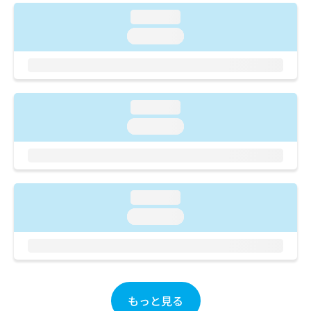
ご了
ら
み
承く
loading...
は
ださ
こ
loading...
無
い。
ち
料
ら
情
報
拡
掲
充
loading...
載
の
情
loading...
お
報
申
の
し
修
込
正
み
は
loading...
は
こ
loading...
こ
ち
ち
ら
ら
そ
の
他
もっと見る
の