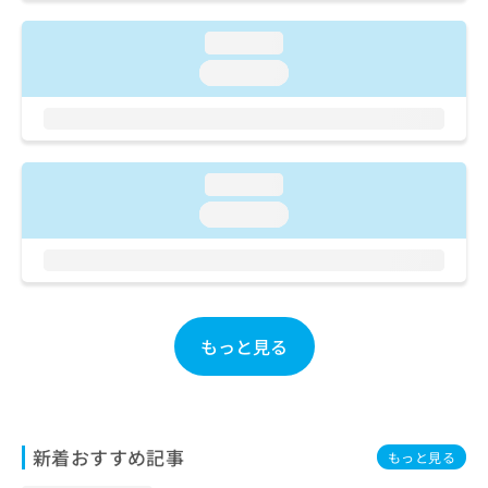
ご了
ら
み
承く
は
ださ
loading...
こ
無
い。
loading...
ち
料
ら
情
報
拡
掲
充
載
loading...
の
情
お
報
loading...
申
の
し
修
込
正
み
は
は
こ
こ
もっと見る
ち
ち
ら
ら
そ
の
新着おすすめ記事
もっと見る
他
の