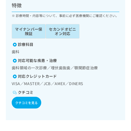
ッ
は
特徴
ク
こ
ナ
診療時間・内容等について、事前に必ず医療機関にご確認ください。
ち
ビ
ら
に
マイナンバー保
セカンドオピニ
関
険証
オン対応
広
す
広
告
る
診療科目
告
代
お
出
歯科
理
問
稿
対応可能な疾患・治療
店
い
の
合
の
歯科領域の一次診療／埋伏歯抜歯／顎関節症治療
お
わ
方
問
対応クレジットカード
せ
い
は
VISA／MASTER／JCB／AMEX／DINERS
は
合
こ
こ
わ
クチコミ
ち
ち
せ
ら
ら
クチコミを見る
は
こ
こち
ち
広
らは
広
ら
告
マイ
告
出
ナビ