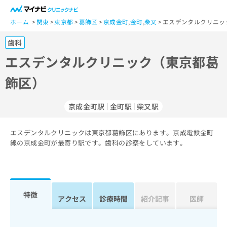
一
般
ホーム
関東
東京都
葛飾区
京成金町
,
金町
,
柴又
エスデンタルクリニッ
ユ
歯科
ー
ザ
エスデンタルクリニック（東京都葛
ー
飾区）
の
方
は
京成金町駅
金町駅
柴又駅
こ
ち
エスデンタルクリニックは東京都葛飾区にあります。京成電鉄金町
ら
線の京成金町が最寄り駅です。歯科の診察をしています。
医
マ
療
イ
関
ナ
係
ビ
特徴
アクセス
診療時間
紹介記事
医師
者
ク
の
リ
方
ニ