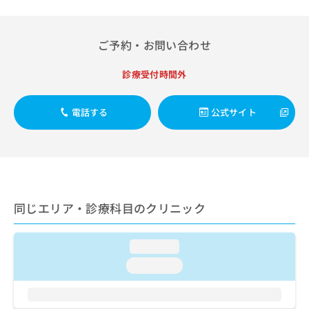
出
稿
クリ
資
稿
ニッ
の
料
クナ
の
お
の
ビサ
ご予約・お問い合わせ
お
問
ご
イト
問
い
請
への
い
診療受付時間外
合
お問
求
合
合せ
わ
は
フォ
わ
せ
こ
ーム
電話する
公式サイト
せ
は
ち
とな
は
こ
ら
りま
こ
ち
す。
ち
ら
クリ
無
ら
ニッ
料
クの
資
情
予
料
報
約・
同じエリア・診療科目のクリニック
の
症状
拡
のご
ご
充
相談
請
loading...
の
など
求
お
はで
loading...
は
申
きま
こ
せん
し
ので
ち
込