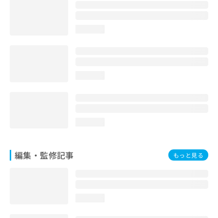
お
問
い
loading...
合
わ
せ
は
こ
loading...
ち
ら
loading...
編集・監修記事
もっと見る
loading...