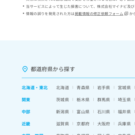
ち
み
当サービスによって生じた損害について、株式会社マイナビ及び
ら
は
情報の誤りを発見された方は
掲載情報の修正依頼フォーム
か
こ
ち
そ
ら
の
他
の
お
問
い
都道府県から探す
合
わ
せ
北海道
・
東北
北海道
青森県
岩手県
宮城県
は
こ
関東
茨城県
栃木県
群馬県
埼玉県
ち
ら
中部
新潟県
富山県
石川県
福井県
近畿
滋賀県
京都府
大阪府
兵庫県