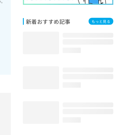
い。
新着おすすめ記事
もっと見る
loading...
loading...
loading...