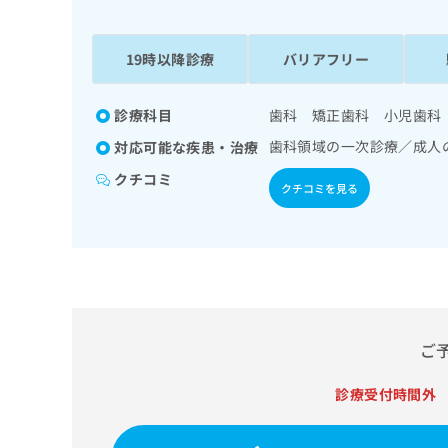
係
ク
者
リ
の
ニ
19時以降診療
バリアフリー
ッ
方
ク
は
ナ
診療科目
歯科 矯正歯科 小児歯科
こ
ビ
歯科領域の一次診療／成人
対応可能な疾患・治療
ち
に
関
ら
クチコミ
クチコミを見る
す
る
お
広
広
問
告
告
い
出
代
合
稿
わ
理
の
せ
店
ご
お
は
の
問
こ
い
診療受付時間外
方
ち
合
ら
は
わ
こ