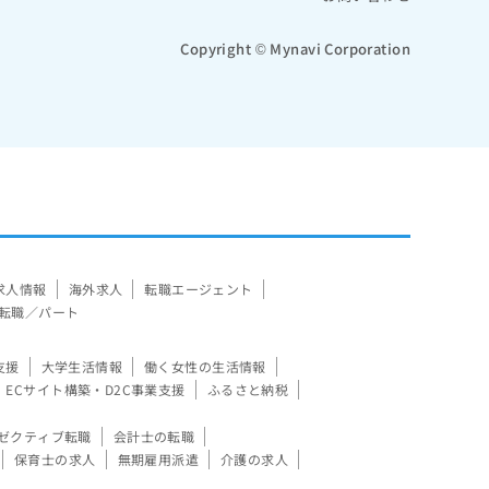
Copyright © Mynavi Corporation
求人情報
海外求人
転職エージェント
転職／パート
支援
大学生活情報
働く女性の生活情報
ECサイト構築・D2C事業支援
ふるさと納税
ゼクティブ転職
会計士の転職
保育士の求人
無期雇用派遣
介護の求人