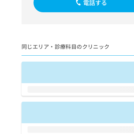
電話する
せ
こち
ち
らは
は
マイ
こ
ら
ナビ
ち
クリ
ら
ニッ
クナ
広
ビサ
広
資
イト
告
同じエリア・診療科目のクリニック
告
への
料
出
出
お問
の
稿
合せ
稿
ご
の
フォ
の
請
お
ーム
お
求
問
とな
問
りま
は
い
い
す。
こ
合
合
クリ
ち
わ
ニッ
わ
ら
せ
クの
せ
は
予
は
約・
こ
こ
無
症状
ち
ち
のご
料
ら
相談
ら
情
など
報
はで