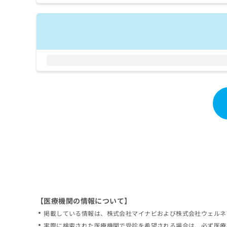
拡
資
きま
充
料
せん
の
ので
の
ご了
お
ご
承く
申
請
ださ
し
求
い。
込
は
み
こ
は
ち
こ
ら
ち
ら
無
料
掲
情
載
報
情
拡
報
充
の
の
修
お
【医療機関の情報について】
正
申
掲載している情報は、株式会社マイナビおよび株式会社ウェルネ
は
し
こ
実際に検索された医療機関で受診を希望される場合は、必ず医療
込