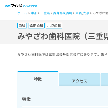
一
ホーム
中部
三重県
員弁郡東員町
東員
,
大泉
みやざわ
般
ユ
歯科
矯正歯科
小児歯科
ー
ザ
みやざわ歯科医院（三重
ー
の
方
みやざわ歯科医院は三重県員弁郡東員町にあります。歯科
は
こ
ち
ら
特徴
アクセス
医
マ
療
イ
特徴
ナ
関
ビ