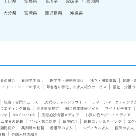
山口県
徳島県
香川県
愛媛県
高知県
大分県
宮崎県
鹿児島県
沖縄県
験者の就活
看護学生向け
医学生・研修医向け
独立・開業情報
転職・
ミドル・シニアの求人
障害者に特化した求人紹介サービス
福祉・介護の
総合・専門ニュース
10代のチャレンジサイト
ティーンマーケティング
ウエディング情報
世界遺産検定
総合農業情報サイト
マイナビ子育て
tudy
My CareerID
医療施設情報メディア
お買い物サポートメディア
ーム業界の転職
20代・第二新卒
新卒紹介
転職コンサルティング
エグ
顧問紹介
薬剤師の転職
看護師の求人
コメディカル求人
医師の求人
支援
外国人材の紹介