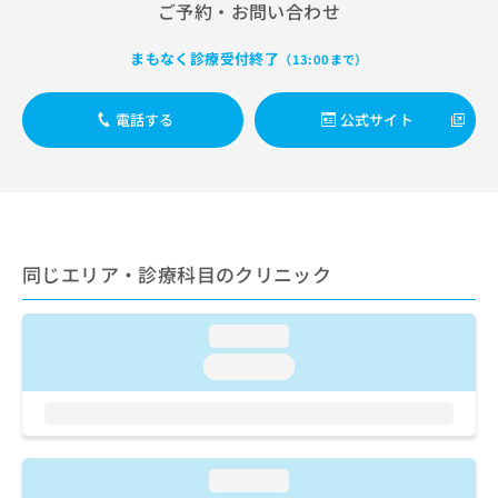
出
ご予約・お問い合わせ
稿
クリ
資
稿
ニッ
の
料
クナ
の
お
の
まもなく診療受付終了
（13:00まで）
ビサ
お
問
ご
イト
問
い
請
への
い
電話する
公式サイト
合
お問
求
合
合せ
わ
は
フォ
わ
せ
こ
ーム
せ
は
ち
とな
は
こ
ら
りま
こ
ち
す。
ち
ら
クリ
無
同じエリア・診療科目のクリニック
ら
ニッ
料
クの
資
情
予
料
報
約・
loading...
の
症状
拡
loading...
のご
ご
充
相談
請
の
など
求
お
はで
は
申
きま
こ
せん
し
loading...
ので
ち
込