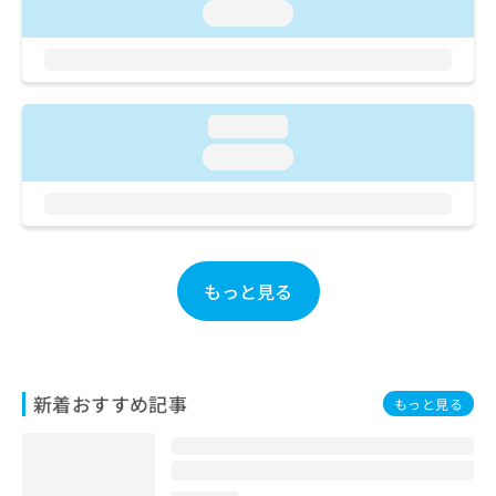
ご了
ら
み
loading...
承く
は
ださ
こ
無
い。
ち
料
ら
情
報
loading...
拡
掲
loading...
充
載
の
情
お
報
申
の
し
修
込
正
もっと見る
み
は
は
こ
こ
ち
ち
ら
ら
新着おすすめ記事
もっと見る
そ
の
他
の