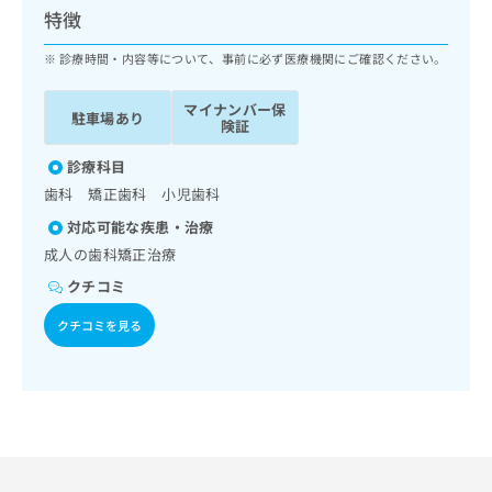
ッ
は
特徴
ク
こ
ナ
診療時間・内容等について、事前に必ず医療機関にご確認ください。
ち
ビ
ら
に
マイナンバー保
駐車場あり
関
険証
広
す
広
告
る
診療科目
告
代
お
出
歯科 矯正歯科 小児歯科
理
問
稿
対応可能な疾患・治療
店
い
の
合
の
成人の歯科矯正治療
お
わ
方
問
クチコミ
せ
い
は
は
合
クチコミを見る
こ
こ
わ
ち
ち
せ
ら
ら
は
こ
こち
ち
広
らは
広
ら
告
マイ
告
出
ナビ