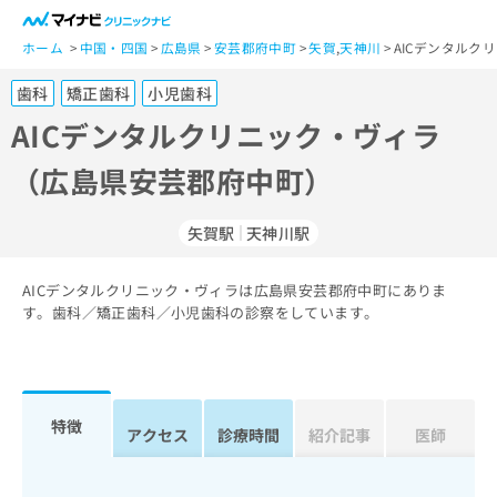
一
般
ホーム
中国・四国
広島県
安芸郡府中町
矢賀
,
天神川
AICデンタル
ユ
歯科
矯正歯科
小児歯科
ー
ザ
AICデンタルクリニック・ヴィラ
ー
（広島県安芸郡府中町）
の
方
は
矢賀駅
天神川駅
こ
ち
AICデンタルクリニック・ヴィラは広島県安芸郡府中町にありま
ら
す。歯科／矯正歯科／小児歯科の診察をしています。
医
マ
療
イ
関
ナ
係
ビ
特徴
アクセス
診療時間
紹介記事
医師
者
ク
の
リ
方
ニ