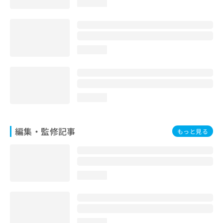
loading...
お
問
い
合
わ
loading...
せ
は
こ
ち
ら
loading...
編集・監修記事
もっと見る
loading...
loading...