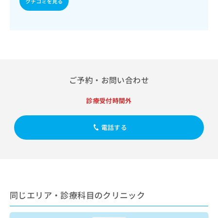
クチコミを見る
出
稿
クリ
資
稿
ニッ
の
料
クナ
の
お
の
ビサ
お
問
ご
イト
問
い
請
への
い
合
お問
求
合
合せ
わ
は
フォ
わ
せ
こ
ーム
ご予約・お問い合わせ
せ
は
ち
とな
は
こ
ら
りま
こ
診療受付時間外
ち
す。
ち
ら
クリ
無
ら
ニッ
料
電話する
クの
資
情
予
料
報
約・
の
症状
拡
のご
ご
充
相談
請
の
など
求
お
はで
は
同じエリア・診療科目のクリニック
申
きま
こ
せん
し
ので
ち
込