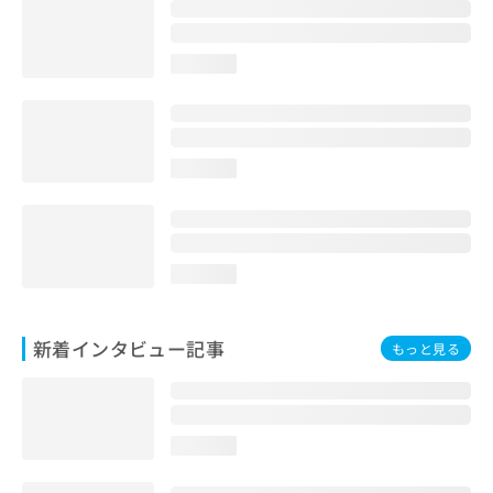
loading...
loading...
loading...
新着インタビュー記事
もっと見る
loading...