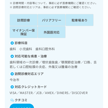
ッ
は
診療時間・内容等について、事前に必ず医療機関にご確認ください。
ク
訪問診療対応エリアは、事前に必ず医療機関にご確認ください。
こ
ナ
ち
ビ
ら
訪問診療
バリアフリー
駐車場あり
に
関
広
マイナンバー保
す
外国語対応
広
険証
告
る
告
代
お
出
診療科目
理
問
稿
歯科 小児歯科 歯科口腔外科
店
い
の
合
の
対応可能な疾患・治療
お
わ
方
問
歯科領域の一次診療／埋伏歯抜歯／顎関節症治療／口唇、舌
せ
い
は
若しくは口腔粘膜の炎症、外傷又は腫瘍の治療
は
合
こ
訪問診療対応エリア
こ
わ
ち
ち
今治市
せ
ら
ら
は
対応クレジットカード
こ
VISA／MASTER／JCB／AMEX／DINERS／DISCOVER
こち
ち
広
らは
広
ら
クチコミ
告
マイ
告
出
ナビ