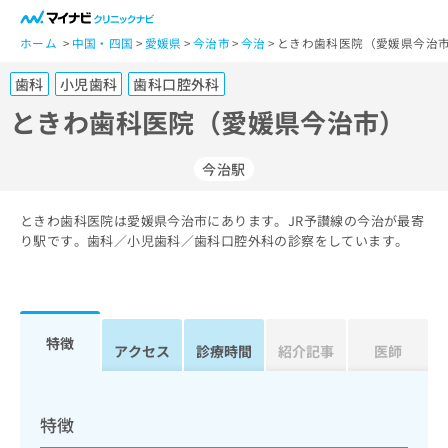
一
般
ホーム
中国・四国
愛媛県
今治市
今治
ときわ歯科医院（愛媛県今治市
ユ
歯科
小児歯科
歯科口腔外科
ー
ザ
ときわ歯科医院（愛媛県今治市）
ー
の
今治駅
方
は
こ
ときわ歯科医院は愛媛県今治市にあります。JR予讃線の今治が最寄
り駅です。歯科／小児歯科／歯科口腔外科の診察をしています。
ち
ら
医
マ
療
イ
特徴
アクセス
診療時間
紹介記事
医師
関
ナ
係
ビ
者
ク
の
リ
特徴
方
ニ