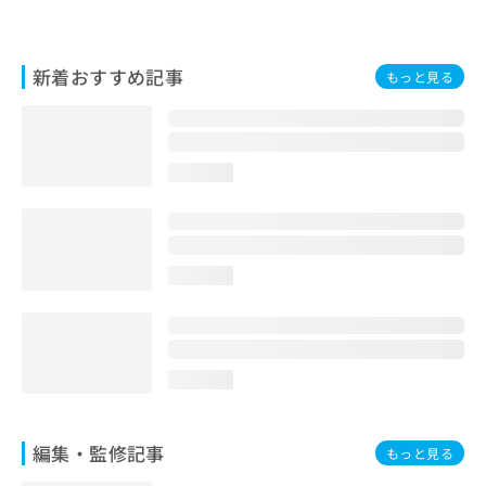
お
問
い
新着おすすめ記事
もっと見る
合
わ
せ
は
こ
loading...
ち
ら
loading...
loading...
編集・監修記事
もっと見る