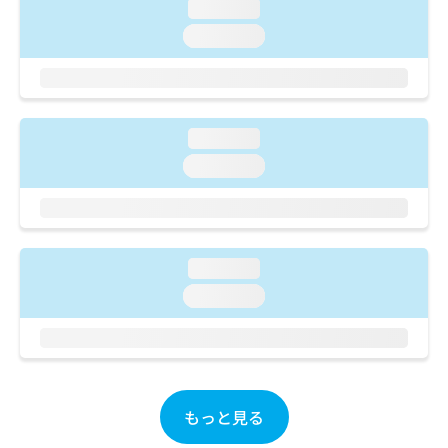
ご了
ら
loading...
み
承く
は
loading...
ださ
こ
無
い。
ち
料
ら
情
報
拡
掲
loading...
充
載
loading...
の
情
お
報
申
の
し
修
込
正
loading...
み
は
は
こ
loading...
こ
ち
ち
ら
ら
そ
の
もっと見る
他
の