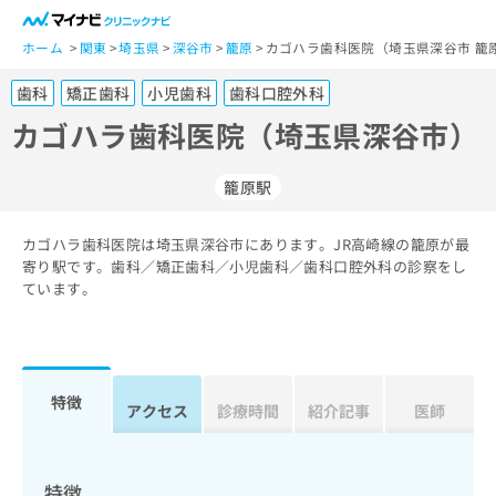
一
般
ホーム
関東
埼玉県
深谷市
籠原
カゴハラ歯科医院（埼玉県深谷市 籠
ユ
歯科
矯正歯科
小児歯科
歯科口腔外科
ー
ザ
カゴハラ歯科医院（埼玉県深谷市）
ー
の
籠原駅
方
は
こ
カゴハラ歯科医院は埼玉県深谷市にあります。JR高崎線の籠原が最
寄り駅です。歯科／矯正歯科／小児歯科／歯科口腔外科の診察をし
ち
ています。
ら
医
マ
療
イ
関
ナ
特徴
アクセス
診療時間
紹介記事
医師
係
ビ
者
ク
の
リ
方
ニ
特徴