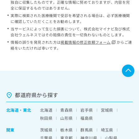
独自に収集したものです。正確な情報に努めておりますが、内容を完
全に保証するものではありません。
実際に検索された医療機関で受診を希望される場合は、必ず医療機関
に確認していただくことをお勧めします。
当サービスによって生じた損害について、株式会社マイナビ及び株式
会社ウェルネスではその賠償の責任を一切負わないものとします。
情報の誤りを発見された方は
掲載情報の修正依頼フォーム
からご連
絡をいただければ幸いです。
都道府県から探す
北海道
・
東北
北海道
青森県
岩手県
宮城県
秋田県
山形県
福島県
関東
茨城県
栃木県
群馬県
埼玉県
千葉県
東京都
神奈川県
山梨県