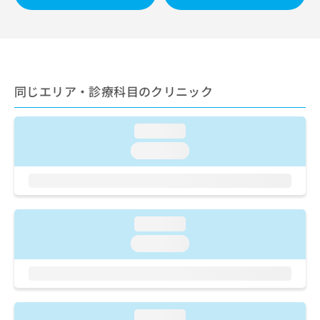
出
稿
クリ
資
稿
ニッ
の
料
クナ
の
お
の
ビサ
お
問
ご
イト
問
い
請
への
い
合
お問
求
同じエリア・診療科目のクリニック
合
合せ
わ
は
フォ
わ
せ
こ
ーム
せ
は
ち
とな
loading...
は
こ
ら
りま
こ
ち
loading...
す。
ち
ら
クリ
無
ら
ニッ
料
クの
資
情
予
料
報
約・
loading...
の
症状
拡
のご
ご
充
loading...
相談
請
の
など
求
お
はで
は
申
きま
こ
せん
し
ので
ち
込
loading...