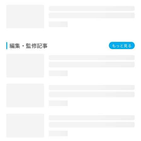
お
問
い
合
loading...
わ
せ
は
編集・監修記事
もっと見る
こ
ち
ら
loading...
loading...
loading...