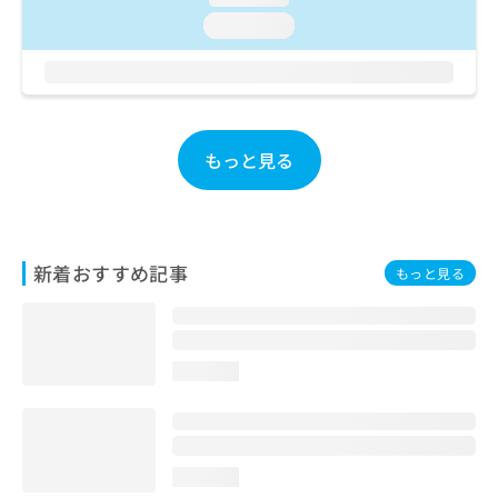
ご了
ら
み
承く
loading...
は
ださ
こ
無
い。
ち
料
ら
情
報
拡
掲
もっと見る
充
載
の
情
お
報
申
の
し
修
新着おすすめ記事
もっと見る
込
正
み
は
は
こ
こ
ち
ち
ら
loading...
ら
そ
の
他
loading...
の