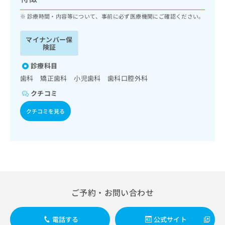
ッ
は
ク
診療時間・内容等について、事前に必ず医療機関にご確認ください。
こ
ナ
ち
ビ
ら
マイナンバー保
に
険証
関
広
す
診療科目
広
告
る
告
歯科 矯正歯科 小児歯科 歯科口腔外科
代
お
出
クチコミ
理
問
稿
店
い
の
クチコミを見る
合
の
お
わ
方
問
せ
い
は
は
合
こ
こ
わ
ち
ち
せ
ら
ら
は
こ
ご予約・お問い合わせ
こち
ち
広
らは
広
ら
告
マイ
告
出
電話する
公式サイト
ナビ