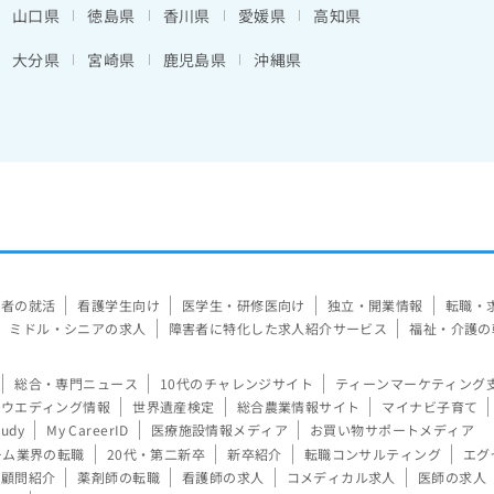
山口県
徳島県
香川県
愛媛県
高知県
大分県
宮崎県
鹿児島県
沖縄県
験者の就活
看護学生向け
医学生・研修医向け
独立・開業情報
転職・
ミドル・シニアの求人
障害者に特化した求人紹介サービス
福祉・介護の
総合・専門ニュース
10代のチャレンジサイト
ティーンマーケティング
ウエディング情報
世界遺産検定
総合農業情報サイト
マイナビ子育て
tudy
My CareerID
医療施設情報メディア
お買い物サポートメディア
ーム業界の転職
20代・第二新卒
新卒紹介
転職コンサルティング
エグ
顧問紹介
薬剤師の転職
看護師の求人
コメディカル求人
医師の求人