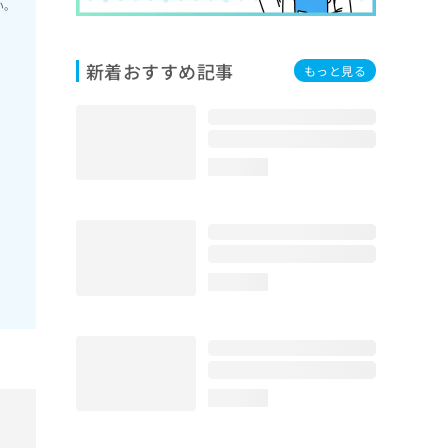
い。
新着おすすめ記事
もっと見る
loading...
loading...
loading...