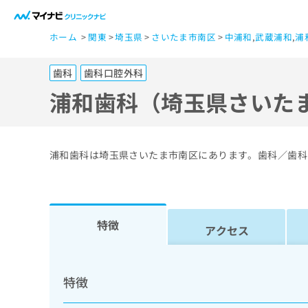
一
ホーム
関東
埼玉県
さいたま市南区
中浦和
,
武蔵浦和
,
浦
般
ユ
歯科
歯科口腔外科
ー
ザ
浦和歯科（埼玉県さいた
ー
の
方
浦和歯科は埼玉県さいたま市南区にあります。歯科／歯科
は
こ
ち
ら
特徴
アクセス
医
マ
療
イ
特徴
ナ
関
ビ