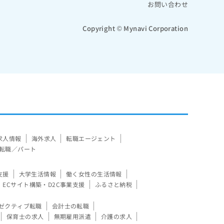
お問い合わせ
Copyright © Mynavi Corporation
求人情報
海外求人
転職エージェント
転職／パート
支援
大学生活情報
働く女性の生活情報
ECサイト構築・D2C事業支援
ふるさと納税
ゼクティブ転職
会計士の転職
保育士の求人
無期雇用派遣
介護の求人