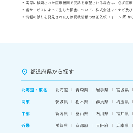
実際に検索された医療機関で受診を希望される場合は、必ず医療
ち
み
当サービスによって生じた損害について、株式会社マイナビ及び
ら
は
情報の誤りを発見された方は
掲載情報の修正依頼フォーム
か
こ
ち
そ
ら
の
他
の
お
問
い
合
都道府県から探す
わ
せ
は
北海道
・
東北
北海道
青森県
岩手県
宮城県
こ
ち
関東
茨城県
栃木県
群馬県
埼玉県
ら
中部
新潟県
富山県
石川県
福井県
近畿
滋賀県
京都府
大阪府
兵庫県