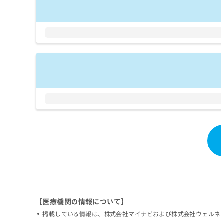
拡
資
きま
充
料
せん
の
ので
の
ご了
お
ご
承く
申
請
ださ
し
求
い。
込
は
み
こ
は
ち
こ
ら
ち
ら
無
料
掲
情
載
報
情
拡
報
充
の
の
修
お
正
申
【医療機関の情報について】
は
し
掲載している情報は、株式会社マイナビおよび株式会社ウェルネ
こ
込