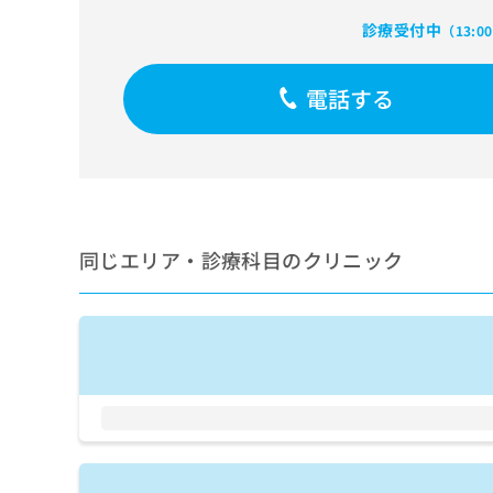
せ
こち
ち
らは
は
診療受付中
（13:0
マイ
こ
ら
ナビ
ち
クリ
ら
電話する
ニッ
クナ
広
ビサ
広
資
イト
告
告
への
料
出
出
お問
の
稿
合せ
稿
ご
の
フォ
の
請
お
ーム
同じエリア・診療科目のクリニック
お
求
問
とな
問
りま
は
い
い
す。
こ
合
合
クリ
ち
わ
ニッ
わ
ら
せ
クの
せ
は
予
は
約・
こ
こ
無
症状
ち
ち
のご
料
ら
相談
ら
情
など
報
はで