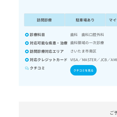
係
ク
者
リ
の
ニ
ッ
訪問診療
駐車場あり
マイ
方
ク
は
ナ
こ
診療科目
歯科 歯科口腔外科
ビ
ち
に
歯科領域の一次診療
対応可能な疾患・治療
関
ら
す
さいたま市南区
訪問診療対応エリア
る
対応クレジットカード
VISA／MASTER／JCB／AM
お
広
広
問
クチコミ
告
クチコミを見る
告
い
出
代
合
稿
わ
理
の
せ
店
お
は
の
問
こ
い
方
ち
合
ら
は
ご
わ
こ