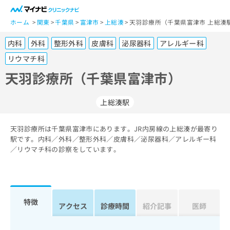
一
般
ホーム
関東
千葉県
富津市
上総湊
天羽診療所（千葉県富津市 上総湊
ユ
内科
外科
整形外科
皮膚科
泌尿器科
アレルギー科
ー
ザ
リウマチ科
ー
天羽診療所（千葉県富津市）
の
方
は
上総湊駅
こ
ち
天羽診療所は千葉県富津市にあります。JR内房線の上総湊が最寄り
ら
駅です。内科／外科／整形外科／皮膚科／泌尿器科／アレルギー科
／リウマチ科の診察をしています。
医
マ
療
イ
関
ナ
係
ビ
特徴
者
ク
アクセス
診療時間
紹介記事
医師
の
リ
方
ニ