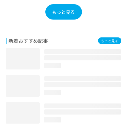
お
問
もっと見る
い
合
わ
せ
は
新着おすすめ記事
もっと見る
こ
ち
ら
loading...
loading...
loading...