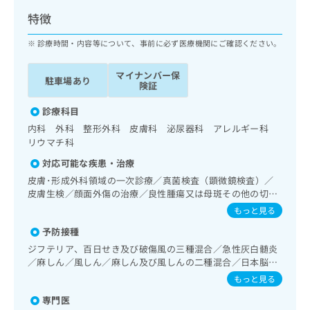
ッ
は
特徴
ク
こ
ナ
ち
診療時間・内容等について、事前に必ず医療機関にご確認ください。
ビ
ら
に
マイナンバー保
関
駐車場あり
広
険証
す
広
告
る
告
診療科目
代
お
出
内科 外科 整形外科 皮膚科 泌尿器科 アレルギー科
理
問
稿
リウマチ科
店
い
の
合
の
お
対応可能な疾患・治療
わ
方
問
皮膚･形成外科領域の一次診療／真菌検査（顕微鏡検査）／
せ
い
は
皮膚生検／顔面外傷の治療／良性腫瘍又は母斑その他の切
は
合
こ
除・縫合手術／アトピー性皮膚炎の治療／神経･脳血管領域
もっと見る
こ
わ
の一次診療／精神科・神経科領域の一次診療／認知症／眼領
ち
ち
せ
予防接種
域の一次診療／耳鼻咽喉領域の一次診療／呼吸器領域の一次
ら
ら
は
診療／在宅酸素療法／消化器系領域の一次診療／上部消化管
ジフテリア、百日せき及び破傷風の三種混合／急性灰白髄炎
こ
内視鏡検査／人工肛門の管理／肝･胆道・膵臓領域の一次診
／麻しん／風しん／麻しん及び風しんの二種混合／日本脳炎
こち
ち
療／循環器系領域の一次診療／腎･泌尿器系領域の一次診療
広
／破傷風／Hib感染症／小児の肺炎球菌感染症／ヒトパピロ
もっと見る
らは
／乳腺領域の一次診療／内分泌･代謝･栄養領域の一次診療／
広
ら
告
ーマウイルス感染症／水痘／インフルエンザ／成人の肺炎球
マイ
インスリン療法／糖尿病患者教育（食事療法、運動療法、自
告
専門医
菌感染症／おたふくかぜ／B型肝炎／ロタウイルス感染症
出
ナビ