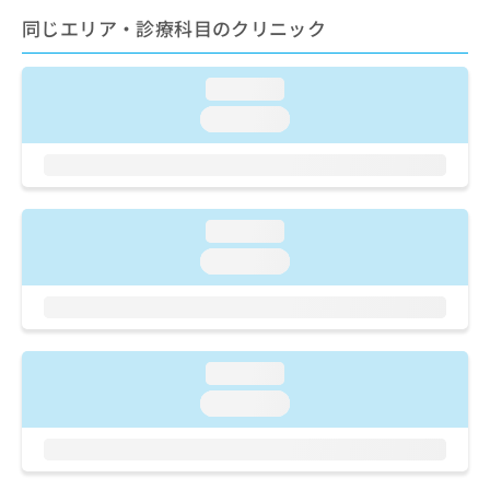
ご了
ら
み
承く
同じエリア・診療科目のクリニック
は
ださ
こ
無
い。
ち
料
loading...
ら
情
loading...
報
拡
掲
充
載
の
情
お
報
loading...
申
の
し
修
loading...
込
正
み
は
は
こ
こ
ち
ち
ら
loading...
ら
loading...
そ
の
他
の