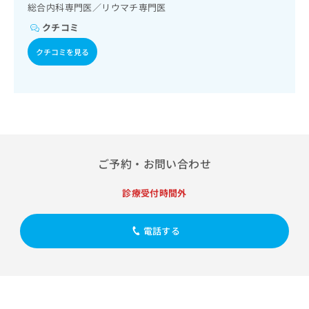
己血糖測定）／血液・免疫系領域の一次診療／筋・骨格系及
出
稿
クリ
総合内科専門医／リウマチ専門医
資
び外傷領域の一次診療／小児領域の一次診療／小児アレルギ
稿
ニッ
の
料
クチコミ
ー疾患／漢方薬の処方／在宅における看取り
クナ
の
お
の
ビサ
お
問
ご
クチコミを見る
イト
問
い
請
への
い
合
お問
求
合
合せ
わ
は
フォ
わ
せ
こ
ーム
せ
は
ち
とな
は
こ
ら
りま
こ
ち
す。
ち
ら
クリ
ご予約・お問い合わせ
無
ら
ニッ
料
クの
資
情
診療受付時間外
予
料
報
約・
の
症状
拡
のご
ご
電話する
充
相談
請
の
など
求
お
はで
は
申
きま
こ
せん
し
ので
ち
込