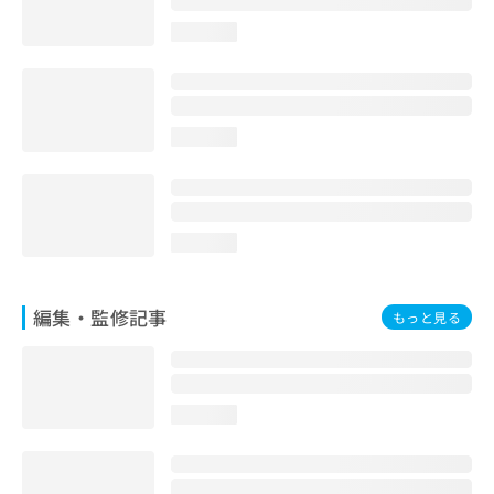
お
loading...
問
い
合
わ
せ
loading...
は
こ
ち
ら
loading...
編集・監修記事
もっと見る
loading...