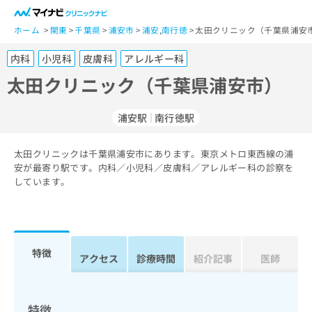
一
般
ホーム
関東
千葉県
浦安市
浦安
,
南行徳
太田クリニック（千葉県浦安市
ユ
内科
小児科
皮膚科
アレルギー科
ー
ザ
太田クリニック（千葉県浦安市）
ー
の
浦安駅
南行徳駅
方
は
こ
太田クリニックは千葉県浦安市にあります。東京メトロ東西線の浦
安が最寄り駅です。内科／小児科／皮膚科／アレルギー科の診察を
ち
しています。
ら
医
マ
療
イ
関
ナ
特徴
アクセス
診療時間
紹介記事
医師
係
ビ
者
ク
の
リ
方
ニ
特徴