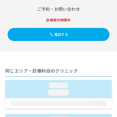
出
稿
クリ
資
稿
ニッ
の
料
ご予約・お問い合わせ
クナ
の
お
の
ビサ
お
問
ご
イト
診療受付時間外
問
い
請
への
い
合
お問
求
合
合せ
わ
は
電話する
フォ
わ
せ
こ
ーム
せ
は
ち
とな
は
こ
ら
りま
こ
ち
す。
ち
ら
クリ
無
ら
ニッ
料
クの
同じエリア・診療科目のクリニック
資
情
予
料
報
約・
の
症状
拡
loading...
のご
ご
充
相談
loading...
請
の
など
求
お
はで
は
申
きま
こ
せん
し
ので
ち
込