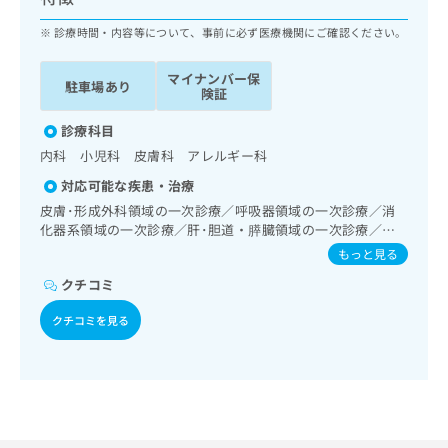
ッ
は
ク
診療時間・内容等について、事前に必ず医療機関にご確認ください。
こ
ナ
ち
ビ
ら
マイナンバー保
駐車場あり
に
険証
関
広
す
診療科目
広
告
る
告
内科 小児科 皮膚科 アレルギー科
代
お
出
対応可能な疾患・治療
理
問
稿
店
い
皮膚･形成外科領域の一次診療／呼吸器領域の一次診療／消
の
化器系領域の一次診療／肝･胆道・膵臓領域の一次診療／循
合
の
お
環器系領域の一次診療／腎･泌尿器系領域の一次診療／内分
わ
方
問
もっと見る
泌･代謝･栄養領域の一次診療／糖尿病患者教育（食事療法、
せ
い
は
クチコミ
運動療法、自己血糖測定）／血液・免疫系領域の一次診療／
は
合
こ
小児領域の一次診療／漢方薬の処方
こ
わ
ち
クチコミを見る
ち
せ
ら
ら
は
こ
こち
ち
広
らは
広
ら
告
マイ
告
出
ナビ