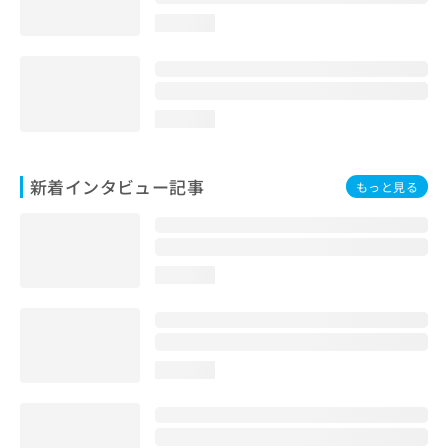
loading...
loading...
新着インタビュー記事
もっと見る
loading...
loading...