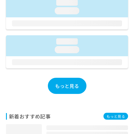
ご了
ら
loading...
み
承く
は
loading...
ださ
こ
無
い。
ち
料
ら
情
報
拡
掲
loading...
充
載
loading...
の
情
お
報
申
の
し
修
込
正
み
は
もっと見る
は
こ
こ
ち
ち
ら
ら
そ
新着おすすめ記事
もっと見る
の
他
の