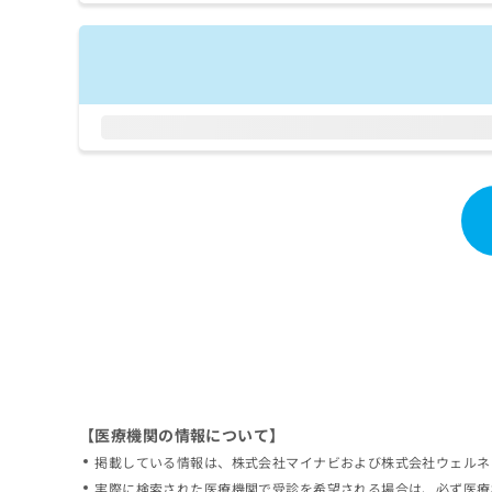
拡
資
きま
充
料
せん
の
ので
の
ご了
お
ご
承く
申
請
ださ
し
求
い。
込
は
み
こ
は
ち
こ
ら
ち
ら
無
料
掲
情
載
報
情
拡
報
充
の
の
修
お
【医療機関の情報について】
正
申
掲載している情報は、株式会社マイナビおよび株式会社ウェルネ
は
し
こ
実際に検索された医療機関で受診を希望される場合は、必ず医療
込