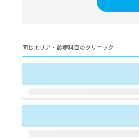
せ
こち
ち
らは
は
マイ
こ
ら
ナビ
ち
クリ
ら
ニッ
クナ
広
ビサ
広
資
イト
告
同じエリア・診療科目のクリニック
告
への
料
出
出
お問
の
稿
合せ
稿
ご
の
フォ
の
請
お
ーム
お
求
問
とな
問
りま
は
い
い
す。
こ
合
合
クリ
ち
わ
ニッ
わ
ら
せ
クの
せ
は
予
は
約・
こ
こ
無
症状
ち
ち
のご
料
ら
相談
ら
情
など
報
はで