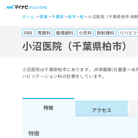
一
ホーム
関東
千葉県
柏市
柏
小沼医院（千葉県柏市 柏
般
ユ
内科
胃腸科
循環器科
小児科
放射線科
リハビリ
ー
ザ
小沼医院（千葉県柏市）
ー
の
方
小沼医院は千葉県柏市にあります。JR常磐線(日暮里～
は
ハビリテーション科の診察をしています。
こ
ち
ら
特徴
アクセス
医
マ
療
イ
ナ
関
特徴
ビ