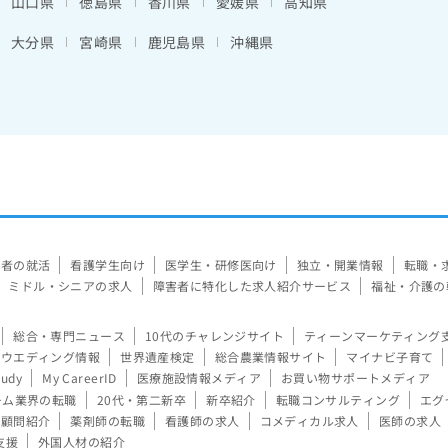
山口県
徳島県
香川県
愛媛県
高知県
大分県
宮崎県
鹿児島県
沖縄県
験者の就活
看護学生向け
医学生・研修医向け
独立・開業情報
転職・
ミドル・シニアの求人
障害者に特化した求人紹介サービス
福祉・介護の
総合・専門ニュース
10代のチャレンジサイト
ティーンマーケティング
ウエディング情報
世界遺産検定
総合農業情報サイト
マイナビ子育て
tudy
My CareerID
医療施設情報メディア
お買い物サポートメディア
ーム業界の転職
20代・第二新卒
新卒紹介
転職コンサルティング
エグ
顧問紹介
薬剤師の転職
看護師の求人
コメディカル求人
医師の求人
支援
外国人材の紹介