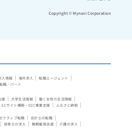
Copyright © Mynavi Corporation
求人情報
海外求人
転職エージェント
転職／パート
支援
大学生活情報
働く女性の生活情報
ECサイト構築・D2C事業支援
ふるさと納税
ゼクティブ転職
会計士の転職
保育士の求人
無期雇用派遣
介護の求人