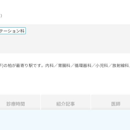
駅）
テーション科
水戸)の柏が最寄り駅です。内科／胃腸科／循環器科／小児科／放射線科
診療時間
紹介記事
医師