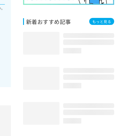
い。
新着おすすめ記事
もっと見る
loading...
loading...
loading...