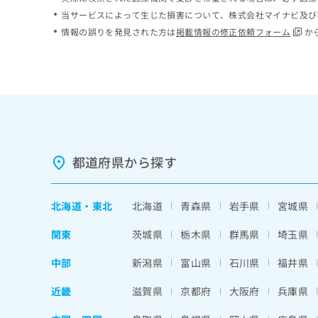
ち
み
当サービスによって生じた損害について、株式会社マイナビ及び
ら
は
情報の誤りを発見された方は
掲載情報の修正依頼フォーム
か
こ
ち
そ
ら
の
他
の
お
問
い
都道府県から探す
合
わ
せ
北海道
・
東北
北海道
青森県
岩手県
宮城県
は
こ
関東
茨城県
栃木県
群馬県
埼玉県
ち
ら
中部
新潟県
富山県
石川県
福井県
近畿
滋賀県
京都府
大阪府
兵庫県