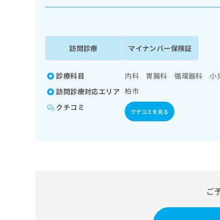
係
ク
者
リ
の
ニ
ッ
方
ク
訪問診療
マイナンバー保険証
は
ナ
こ
ビ
ち
診療科目
内科 胃腸科 循環器科 小
に
関
ら
柏市
訪問診療対応エリア
す
る
クチコミ
クチコミを見る
お
広
広
問
告
告
い
出
代
合
稿
わ
理
の
せ
店
お
は
の
問
こ
ご
い
方
ち
合
ら
は
わ
こ