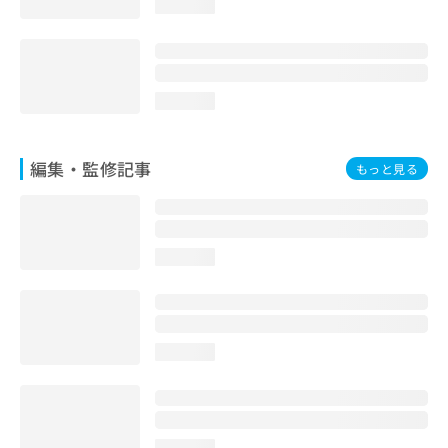
loading...
お
問
い
合
わ
loading...
せ
は
こ
編集・監修記事
もっと見る
ち
ら
loading...
loading...
loading...