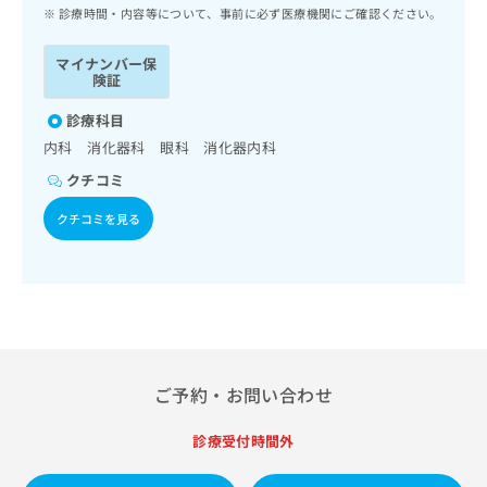
ッ
は
診療時間・内容等について、事前に必ず医療機関にご確認ください。
ク
こ
ナ
ち
マイナンバー保
ビ
険証
ら
に
関
診療科目
広
す
広
内科 消化器科 眼科 消化器内科
告
る
告
代
クチコミ
お
出
理
問
稿
クチコミを見る
店
い
の
合
の
お
わ
方
問
せ
い
は
は
合
こ
こ
わ
ち
ち
せ
ら
ら
は
ご予約・お問い合わせ
こ
こち
ち
広
らは
診療受付時間外
広
ら
告
マイ
告
出
ナビ