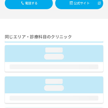
出
稿
クリ
資
電話する
公式サイト
稿
ニッ
の
料
クナ
の
お
の
ビサ
お
問
ご
イト
問
い
請
への
い
合
お問
求
合
合せ
わ
は
フォ
わ
同じエリア・診療科目のクリニック
せ
こ
ーム
せ
は
ち
とな
は
こ
ら
りま
こ
loading...
ち
す。
ち
ら
クリ
loading...
無
ら
ニッ
料
クの
資
情
予
料
報
約・
の
症状
拡
のご
ご
loading...
充
相談
請
の
loading...
など
求
お
はで
は
申
きま
こ
せん
し
ので
ち
込