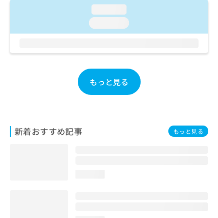
ご了
ら
み
loading...
承く
は
ださ
loading...
こ
無
い。
ち
料
ら
情
報
拡
掲
充
載
もっと見る
の
情
お
報
申
の
し
修
込
正
新着おすすめ記事
もっと見る
み
は
は
こ
こ
ち
ち
ら
ら
loading...
そ
の
他
の