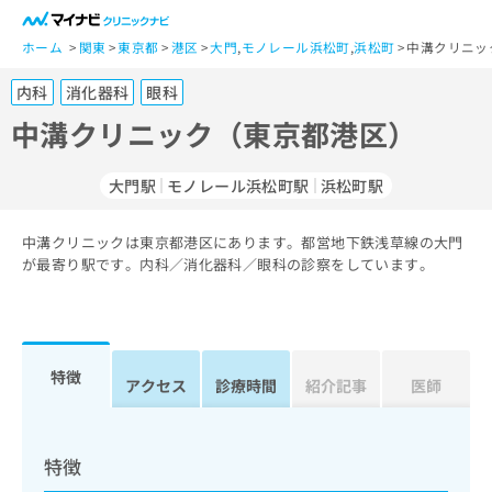
一
般
ホーム
関東
東京都
港区
大門
,
モノレール浜松町
,
浜松町
中溝クリニッ
ユ
内科
消化器科
眼科
ー
ザ
中溝クリニック（東京都港区）
ー
の
大門駅
モノレール浜松町駅
浜松町駅
方
は
こ
中溝クリニックは東京都港区にあります。都営地下鉄浅草線の大門
が最寄り駅です。内科／消化器科／眼科の診察をしています。
ち
ら
医
マ
療
イ
特徴
アクセス
診療時間
紹介記事
医師
関
ナ
係
ビ
者
ク
の
リ
特徴
方
ニ