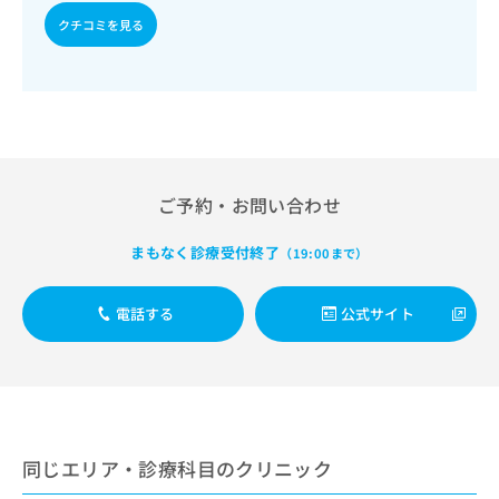
出
稿
クリ
資
クチコミを見る
稿
ニッ
の
料
クナ
の
お
の
ビサ
お
問
ご
イト
問
い
請
への
い
合
お問
求
合
合せ
わ
は
フォ
わ
せ
こ
ーム
せ
は
ち
とな
ご予約・お問い合わせ
は
こ
ら
りま
こ
ち
す。
ち
まもなく診療受付終了
ら
（19:00まで）
クリ
無
ら
ニッ
料
クの
資
情
予
電話する
公式サイト
料
報
約・
の
症状
拡
のご
ご
充
相談
請
の
など
求
お
はで
は
申
きま
こ
せん
同じエリア・診療科目のクリニック
し
ので
ち
込