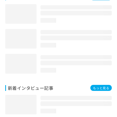
loading...
loading...
loading...
新着インタビュー記事
もっと見る
loading...