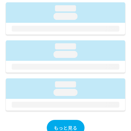
ご了
ら
み
承く
loading...
は
ださ
こ
無
い。
loading...
ち
料
ら
情
報
拡
掲
充
載
loading...
の
情
loading...
お
報
申
の
し
修
込
正
み
は
loading...
は
こ
こ
ち
loading...
ち
ら
ら
そ
の
他
もっと見る
の