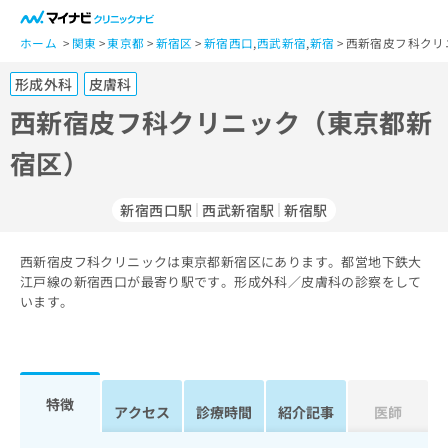
一
般
ホーム
関東
東京都
新宿区
新宿西口
,
西武新宿
,
新宿
西新宿皮フ科クリ
ユ
形成外科
皮膚科
ー
ザ
西新宿皮フ科クリニック（東京都新
ー
宿区）
の
方
は
新宿西口駅
西武新宿駅
新宿駅
こ
ち
西新宿皮フ科クリニックは東京都新宿区にあります。都営地下鉄大
ら
江戸線の新宿西口が最寄り駅です。形成外科／皮膚科の診察をして
います。
医
マ
療
イ
関
ナ
係
ビ
者
ク
特徴
アクセス
診療時間
紹介記事
医師
の
リ
方
ニ