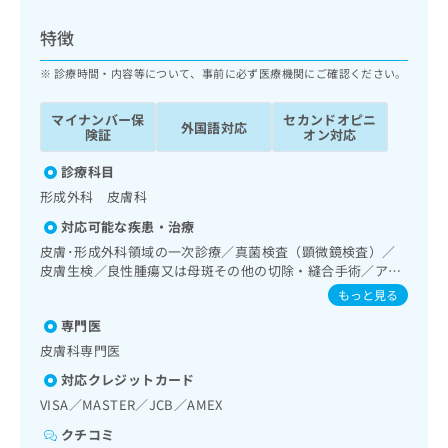
ッ
は
ク
こ
特徴
ナ
ち
ビ
診療時間・内容等について、事前に必ず医療機関にご確認ください。
ら
に
関
マイナンバー保
セカンドオピニ
広
外国語対応
す
広
険証
オン対応
告
る
告
代
お
診療科目
出
理
問
稿
形成外科 皮膚科
店
い
の
対応可能な疾患・治療
合
の
お
わ
皮膚･形成外科領域の一次診療／真菌検査（顕微鏡検査）／
方
問
せ
皮膚生検／良性腫瘍又は母斑その他の切除・縫合手術／アト
い
は
ピー性皮膚炎の治療
は
合
もっと見る
こ
こ
わ
ち
専門医
ち
せ
ら
ら
皮膚科専門医
は
こ
対応クレジットカード
こち
ち
広
VISA／MASTER／JCB／AMEX
らは
広
ら
告
マイ
告
クチコミ
出
ナビ