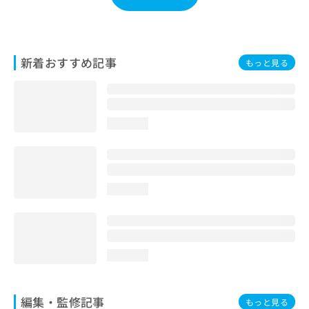
お
問
い
合
新着おすすめ記事
もっと見る
わ
せ
は
こ
ち
loading...
ら
loading...
loading...
編集・監修記事
もっと見る