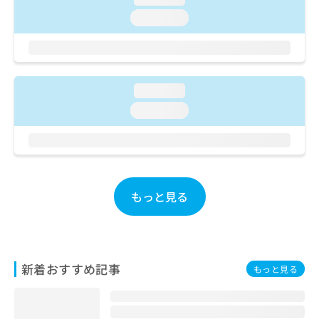
ご了
ら
み
承く
loading...
は
ださ
こ
無
い。
ち
料
ら
情
報
loading...
拡
掲
充
loading...
載
の
情
お
報
申
の
し
修
込
正
み
もっと見る
は
は
こ
こ
ち
ち
ら
ら
新着おすすめ記事
もっと見る
そ
の
他
の