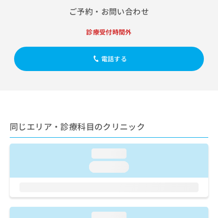
出
稿
クリ
資
ご予約・お問い合わせ
稿
ニッ
の
料
クナ
の
お
の
ビサ
お
診療受付時間外
問
ご
イト
問
い
請
への
い
合
お問
求
電話する
合
合せ
わ
は
フォ
わ
せ
こ
ーム
せ
は
ち
とな
は
こ
ら
りま
こ
ち
す。
ち
ら
クリ
無
ら
ニッ
同じエリア・診療科目のクリニック
料
クの
資
情
予
料
報
約・
の
症状
loading...
拡
のご
ご
充
loading...
相談
請
の
など
求
お
はで
は
申
きま
こ
せん
し
ので
ち
込
loading...