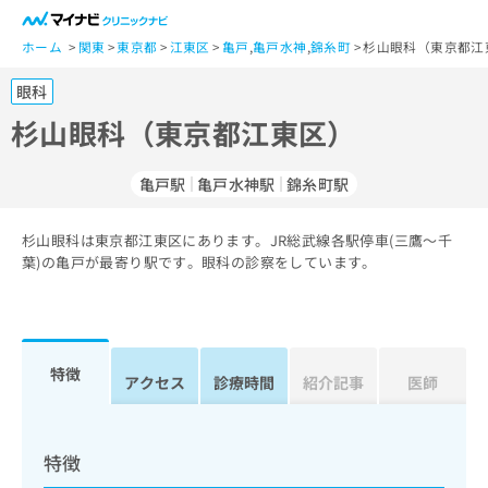
一
般
ホーム
関東
東京都
江東区
亀戸
,
亀戸水神
,
錦糸町
杉山眼科（東京都江
ユ
眼科
ー
ザ
杉山眼科（東京都江東区）
ー
の
亀戸駅
亀戸水神駅
錦糸町駅
方
は
こ
杉山眼科は東京都江東区にあります。JR総武線各駅停車(三鷹～千
葉)の亀戸が最寄り駅です。眼科の診察をしています。
ち
ら
医
マ
療
イ
特徴
アクセス
診療時間
紹介記事
医師
関
ナ
係
ビ
者
ク
の
リ
特徴
方
ニ