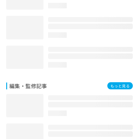
お
loading...
問
い
合
わ
せ
loading...
は
こ
ち
ら
loading...
編集・監修記事
もっと見る
loading...