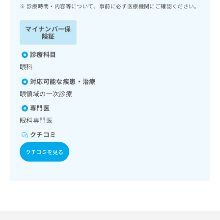
ッ
は
診療時間・内容等について、事前に必ず医療機関にご確認ください。
ク
こ
ナ
ち
マイナンバー保
ビ
険証
ら
に
関
診療科目
広
す
広
眼科
告
る
告
代
対応可能な疾患・治療
お
出
理
問
眼領域の一次診療
稿
店
い
の
専門医
合
の
お
眼科専門医
わ
方
問
せ
い
クチコミ
は
は
合
こ
クチコミを見る
こ
わ
ち
ち
せ
ら
ら
は
こ
こち
ち
広
らは
広
ら
告
マイ
告
出
ナビ