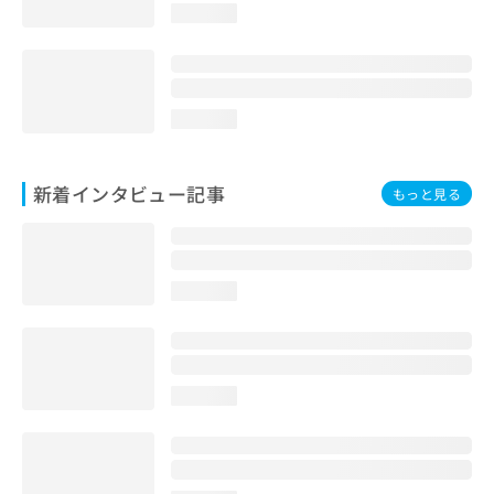
loading...
loading...
新着インタビュー記事
もっと見る
loading...
loading...