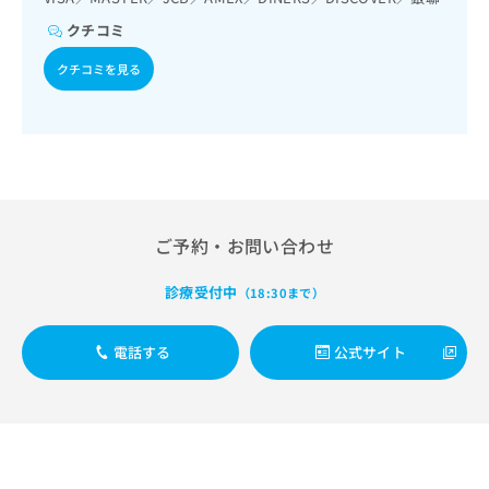
出
稿
クリ
資
稿
ニッ
クチコミ
の
料
クナ
の
お
の
ビサ
クチコミを見る
お
問
ご
イト
問
い
請
への
い
合
お問
求
合
合せ
わ
は
フォ
わ
せ
こ
ーム
せ
は
ち
とな
は
こ
ら
りま
こ
ち
す。
ご予約・お問い合わせ
ち
ら
クリ
無
ら
ニッ
料
クの
診療受付中
（18:30まで）
資
情
予
料
報
約・
の
症状
拡
電話する
公式サイト
のご
ご
充
相談
請
の
など
求
お
はで
は
申
きま
こ
せん
し
ので
ち
込