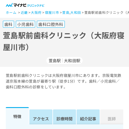
一
般
ホーム
近畿
大阪府
寝屋川市
萱島
,
大和田
萱島駅前歯科クリニック（
ユ
歯科
小児歯科
歯科口腔外科
ー
ザ
萱島駅前歯科クリニック（大阪府寝
ー
屋川市）
の
方
は
萱島駅
大和田駅
こ
ち
萱島駅前歯科クリニックは大阪府寝屋川市にあります。京阪電気鉄
ら
道京阪本線の萱島が最寄り駅（徒歩1分）です。歯科／小児歯科／
歯科口腔外科の診察をしています。
医
マ
療
イ
関
ナ
係
ビ
者
ク
特徴
アクセス
診療時間
紹介記事
医師
の
リ
方
ニ