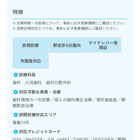
ッ
は
ク
こ
特徴
ナ
ち
ビ
診療時間・内容等について、事前に必ず医療機関にご確認ください。
ら
に
訪問診療対応エリアは、事前に必ず医療機関にご確認ください。
関
広
す
広
マイナンバー保
告
訪問診療
駅徒歩5分圏内
る
険証
告
代
お
出
理
問
稿
外国語対応
店
い
の
合
の
お
診療科目
わ
方
問
歯科 小児歯科 歯科口腔外科
せ
い
は
は
合
対応可能な疾患・治療
こ
こ
わ
歯科領域の一次診療／成人の歯科矯正治療／埋伏歯抜歯／顎
ち
ち
せ
関節症治療
ら
ら
は
訪問診療対応エリア
こ
こち
寝屋川市
ち
広
らは
広
ら
告
対応クレジットカード
マイ
告
出
ナビ
VISA／MASTER／JCB／AMEX／DINERS／DISCOVER／銀聯