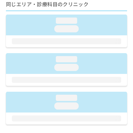
ご了
ら
み
同じエリア・診療科目のクリニック
承く
は
ださ
こ
無
い。
loading...
ち
料
ら
情
loading...
報
拡
掲
充
載
の
情
お
報
loading...
申
の
loading...
し
修
込
正
み
は
は
こ
こ
ち
loading...
ち
ら
ら
loading...
そ
の
他
の