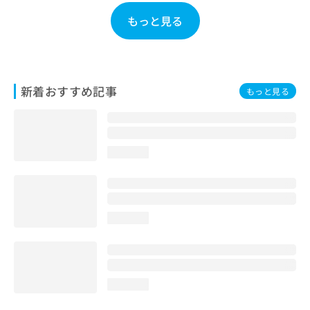
お
もっと見る
問
い
合
わ
せ
新着おすすめ記事
もっと見る
は
こ
ち
ら
loading...
loading...
loading...