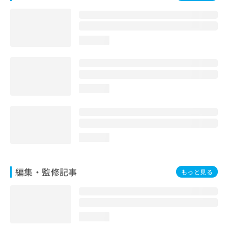
お
問
い
合
loading...
わ
せ
は
こ
ち
loading...
ら
loading...
編集・監修記事
もっと見る
loading...