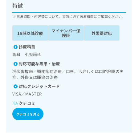
ッ
は
特徴
ク
こ
ナ
診療時間・内容等について、事前に必ず医療機関にご確認ください。
ち
ビ
ら
に
マイナンバー保
19時以降診療
外国語対応
関
険証
広
す
広
告
る
診療科目
告
代
お
出
歯科 小児歯科
理
問
稿
対応可能な疾患・治療
店
い
の
合
の
埋伏歯抜歯／顎関節症治療／口唇、舌若しくは口腔粘膜の炎
お
わ
症、外傷又は腫瘍の治療
方
問
せ
い
は
対応クレジットカード
は
合
こ
VISA／MASTER
こ
わ
ち
ち
せ
クチコミ
ら
ら
は
クチコミを見る
こ
こち
ち
広
らは
広
ら
告
マイ
告
出
ナビ