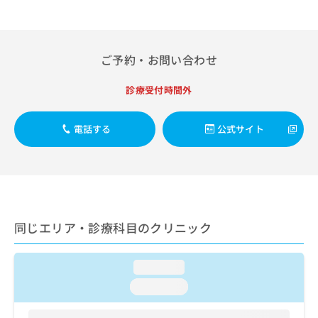
出
稿
クリ
資
稿
ニッ
の
料
クナ
の
お
の
ビサ
お
問
ご
イト
ご予約・お問い合わせ
問
い
請
への
い
合
お問
求
合
診療受付時間外
合せ
わ
は
フォ
わ
せ
こ
ーム
せ
は
ち
とな
電話する
公式サイト
は
こ
ら
りま
こ
ち
す。
ち
ら
クリ
無
ら
ニッ
料
クの
資
情
予
料
報
約・
の
症状
同じエリア・診療科目のクリニック
拡
のご
ご
充
相談
請
の
など
求
loading...
お
はで
は
申
きま
loading...
こ
せん
し
ので
ち
込