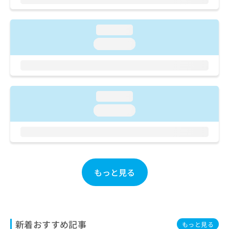
ご了
ら
み
承く
は
ださ
こ
無
い。
loading...
ち
料
loading...
ら
情
報
拡
掲
充
載
の
情
loading...
お
報
申
の
loading...
し
修
込
正
み
は
は
こ
こ
ち
ち
もっと見る
ら
ら
そ
の
他
新着おすすめ記事
もっと見る
の