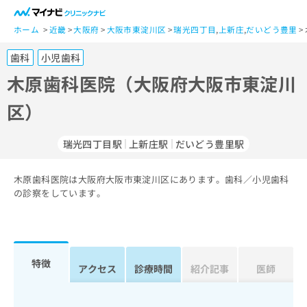
一
般
ホーム
近畿
大阪府
大阪市東淀川区
瑞光四丁目
,
上新庄
,
だいどう豊里
ユ
歯科
小児歯科
ー
ザ
木原歯科医院（大阪府大阪市東淀川
ー
区）
の
方
は
瑞光四丁目駅
上新庄駅
だいどう豊里駅
こ
ち
木原歯科医院は大阪府大阪市東淀川区にあります。歯科／小児歯科
ら
の診察をしています。
医
マ
療
イ
関
ナ
係
ビ
特徴
アクセス
診療時間
紹介記事
医師
者
ク
の
リ
方
ニ