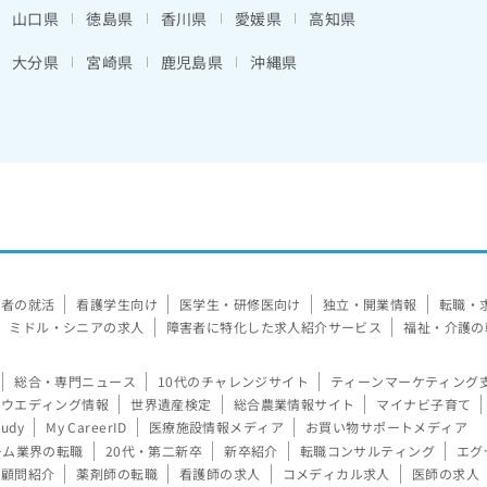
山口県
徳島県
香川県
愛媛県
高知県
大分県
宮崎県
鹿児島県
沖縄県
験者の就活
看護学生向け
医学生・研修医向け
独立・開業情報
転職・
ミドル・シニアの求人
障害者に特化した求人紹介サービス
福祉・介護の
総合・専門ニュース
10代のチャレンジサイト
ティーンマーケティング
ウエディング情報
世界遺産検定
総合農業情報サイト
マイナビ子育て
tudy
My CareerID
医療施設情報メディア
お買い物サポートメディア
ーム業界の転職
20代・第二新卒
新卒紹介
転職コンサルティング
エグ
顧問紹介
薬剤師の転職
看護師の求人
コメディカル求人
医師の求人