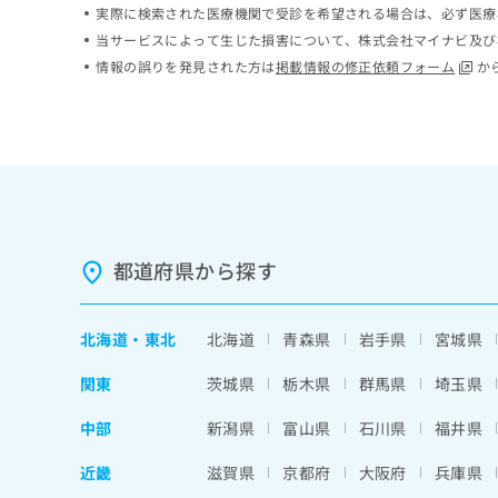
実際に検索された医療機関で受診を希望される場合は、必ず医療
ち
み
ら
当サービスによって生じた損害について、株式会社マイナビ及び
は
こ
情報の誤りを発見された方は
掲載情報の修正依頼フォーム
か
ち
そ
ら
の
他
の
お
問
い
合
都道府県から探す
わ
せ
は
北海道
・
東北
北海道
青森県
岩手県
宮城県
こ
ち
関東
茨城県
栃木県
群馬県
埼玉県
ら
中部
新潟県
富山県
石川県
福井県
近畿
滋賀県
京都府
大阪府
兵庫県