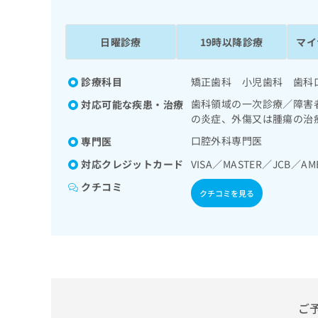
係
ク
者
リ
の
ニ
日曜診療
19時以降診療
マイ
ッ
方
ク
は
ナ
診療科目
矯正歯科 小児歯科 歯科
こ
ビ
歯科領域の一次診療／障害
対応可能な疾患・治療
ち
に
の炎症、外傷又は腫瘍の治
関
ら
す
口腔外科専門医
専門医
る
対応クレジットカード
VISA／MASTER／JCB／AM
お
広
広
問
クチコミ
告
告
クチコミを見る
い
出
代
合
稿
わ
理
の
せ
店
お
は
の
問
こ
い
方
ち
合
ら
は
ご
わ
こ