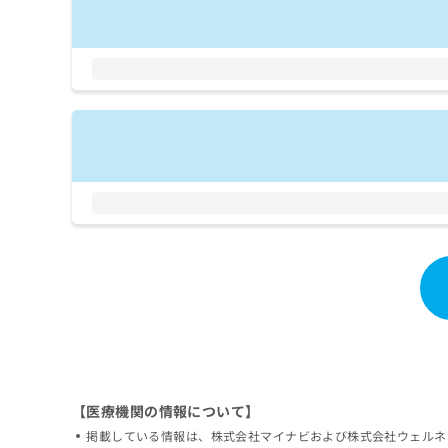
拡
資
きま
充
料
せん
の
ので
の
ご了
お
ご
承く
申
請
ださ
し
求
い。
込
は
み
こ
は
ち
こ
ら
ち
ら
無
料
掲
情
載
報
情
拡
報
充
の
の
修
お
正
申
【医療機関の情報について】
は
し
掲載している情報は、株式会社マイナビおよび株式会社ウェルネ
こ
込