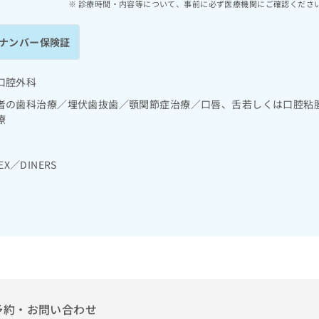
診療時間・内容等について、事前に必ず医療機関にご確認くださ
ナンバー保険証
口腔外科
者の歯科治療／埋伏歯抜歯／顎関節症治療／口唇、舌若しくは口腔粘
療
EX／DINERS
予約・お問い合わせ