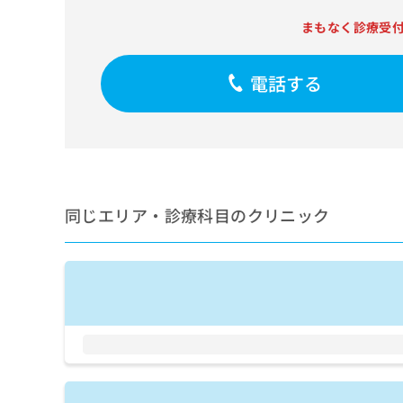
せ
こち
ち
らは
は
まもなく診療受
マイ
こ
ら
ナビ
ち
クリ
ら
電話する
ニッ
クナ
広
ビサ
広
資
イト
告
告
への
料
出
出
お問
の
稿
合せ
稿
ご
の
フォ
の
請
お
ーム
お
同じエリア・診療科目のクリニック
求
問
とな
問
りま
は
い
い
す。
こ
合
合
クリ
ち
わ
ニッ
わ
ら
せ
クの
せ
は
予
は
約・
こ
こ
無
症状
ち
ち
のご
料
ら
相談
ら
情
など
報
はで