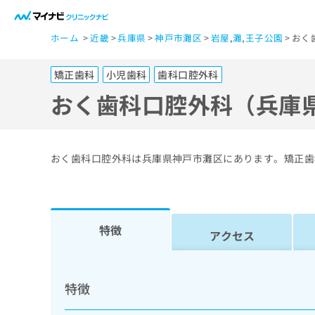
一
ホーム
近畿
兵庫県
神戸市灘区
岩屋
,
灘
,
王子公園
おく
般
ユ
矯正歯科
小児歯科
歯科口腔外科
ー
ザ
おく歯科口腔外科（兵庫
ー
の
方
おく歯科口腔外科は兵庫県神戸市灘区にあります。矯正歯
は
こ
ち
ら
特徴
アクセス
医
マ
療
イ
特徴
ナ
関
ビ