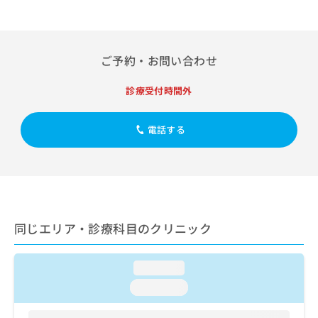
出
稿
クリ
資
稿
ニッ
の
料
クナ
の
お
の
ビサ
お
問
ご
イト
ご予約・お問い合わせ
問
い
請
への
い
合
お問
求
合
合せ
診療受付時間外
わ
は
フォ
わ
せ
こ
ーム
せ
は
ち
とな
電話する
は
こ
ら
りま
こ
ち
す。
ち
ら
クリ
無
ら
ニッ
料
クの
資
情
予
料
報
約・
の
症状
拡
同じエリア・診療科目のクリニック
のご
ご
充
相談
請
の
など
求
loading...
お
はで
は
申
きま
loading...
こ
せん
し
ので
ち
込