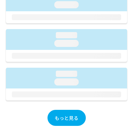
ご了
ら
み
loading...
承く
は
ださ
こ
無
い。
ち
料
ら
情
報
loading...
拡
掲
loading...
充
載
の
情
お
報
申
の
し
修
loading...
込
正
み
は
loading...
は
こ
こ
ち
ち
ら
ら
そ
もっと見る
の
他
の