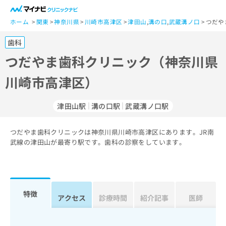
一
般
ホーム
関東
神奈川県
川崎市高津区
津田山
,
溝の口
,
武蔵溝ノ口
つだや
ユ
歯科
ー
ザ
つだやま歯科クリニック（神奈川県
ー
川崎市高津区）
の
方
は
津田山駅
溝の口駅
武蔵溝ノ口駅
こ
ち
つだやま歯科クリニックは神奈川県川崎市高津区にあります。JR南
ら
武線の津田山が最寄り駅です。歯科の診察をしています。
医
マ
療
イ
関
ナ
係
ビ
特徴
アクセス
診療時間
紹介記事
医師
者
ク
の
リ
方
ニ