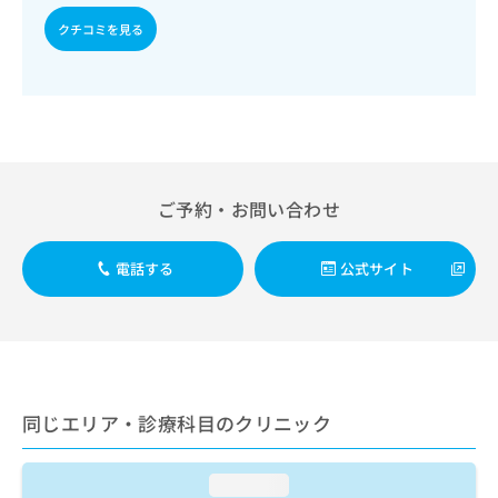
出
稿
クリ
資
稿
ニッ
クチコミを見る
の
料
クナ
の
お
の
ビサ
お
問
ご
イト
問
い
請
への
い
合
お問
求
合
合せ
わ
は
フォ
わ
せ
こ
ーム
せ
は
ち
とな
は
ご予約・お問い合わせ
こ
ら
りま
こ
ち
す。
ち
ら
クリ
無
電話する
公式サイト
ら
ニッ
料
クの
資
情
予
料
報
約・
の
症状
拡
のご
ご
充
相談
請
の
など
求
同じエリア・診療科目のクリニック
お
はで
は
申
きま
こ
せん
し
ので
ち
loading...
込