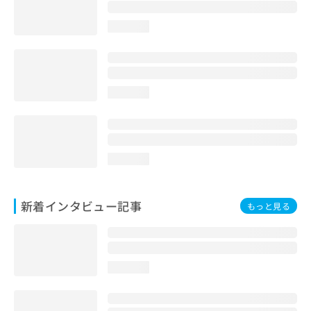
loading...
loading...
loading...
新着インタビュー記事
もっと見る
loading...