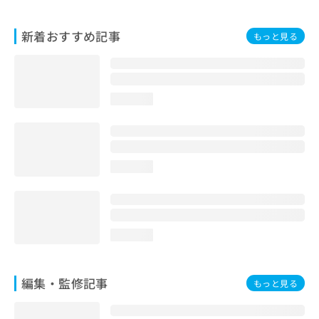
お
問
新着おすすめ記事
もっと見る
い
合
わ
せ
は
loading...
こ
ち
ら
loading...
loading...
編集・監修記事
もっと見る