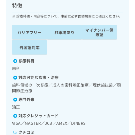
ッ
は
特徴
ク
こ
ナ
診療時間・内容等について、事前に必ず医療機関にご確認ください。
ち
ビ
ら
に
マイナンバー保
バリアフリー
駐車場あり
関
険証
広
す
広
告
る
告
外国語対応
代
お
出
理
問
稿
診療科目
店
い
の
歯科
合
の
お
わ
方
問
対応可能な疾患・治療
せ
い
は
歯科領域の一次診療／成人の歯科矯正治療／埋伏歯抜歯／顎
は
合
こ
関節症治療
こ
わ
ち
専門外来
ち
せ
ら
ら
は
矯正
こ
対応クレジットカード
こち
ち
広
らは
VISA／MASTER／JCB／AMEX／DINERS
広
ら
告
マイ
告
出
クチコミ
ナビ