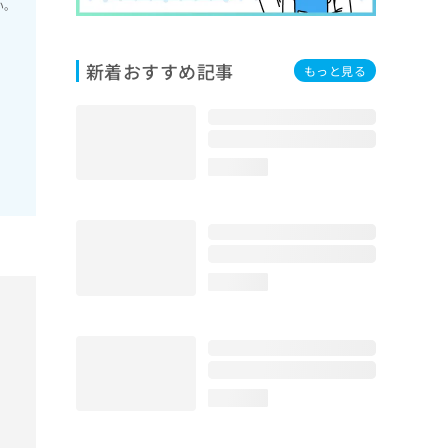
い。
新着おすすめ記事
もっと見る
loading...
loading...
loading...