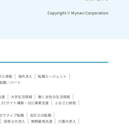
Copyright © Mynavi Corporation
求人情報
海外求人
転職エージェント
転職／パート
支援
大学生活情報
働く女性の生活情報
ECサイト構築・D2C事業支援
ふるさと納税
ゼクティブ転職
会計士の転職
保育士の求人
無期雇用派遣
介護の求人