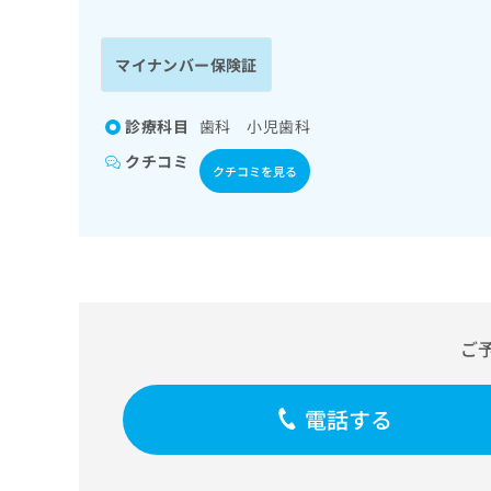
係
ク
者
リ
の
ニ
マイナンバー保険証
ッ
方
ク
は
ナ
診療科目
歯科 小児歯科
こ
ビ
クチコミ
ち
に
クチコミを見る
関
ら
す
る
お
広
広
問
告
告
い
出
代
合
稿
わ
ご
理
の
せ
店
お
は
の
問
こ
電話する
い
方
ち
合
ら
は
わ
こ