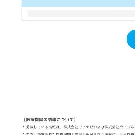
拡
資
きま
充
料
せん
の
ので
の
ご了
お
ご
承く
申
請
ださ
し
求
い。
込
は
み
こ
は
ち
こ
ら
ち
ら
無
料
掲
情
載
報
情
拡
報
充
の
の
修
お
【医療機関の情報について】
正
申
掲載している情報は、株式会社マイナビおよび株式会社ウェルネ
は
し
こ
実際に検索された医療機関で受診を希望される場合は、必ず医療
込