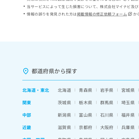
ち
み
当サービスによって生じた損害について、株式会社マイナビ及び
ら
は
情報の誤りを発見された方は
掲載情報の修正依頼フォーム
か
こ
ち
そ
ら
の
他
の
お
問
い
都道府県から探す
合
わ
せ
北海道
・
東北
北海道
青森県
岩手県
宮城県
は
こ
関東
茨城県
栃木県
群馬県
埼玉県
ち
ら
中部
新潟県
富山県
石川県
福井県
近畿
滋賀県
京都府
大阪府
兵庫県