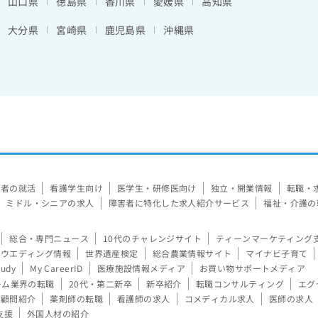
山口県
徳島県
香川県
愛媛県
高知県
大分県
宮崎県
鹿児島県
沖縄県
験者の就活
看護学生向け
医学生・研修医向け
独立・開業情報
転職・
ミドル・シニアの求人
障害者に特化した求人紹介サービス
福祉・介護の
総合・専門ニュース
10代のチャレンジサイト
ティーンマーケティング
ウエディング情報
世界遺産検定
総合農業情報サイト
マイナビ子育て
tudy
My CareerID
医療施設情報メディア
お買い物サポートメディア
ーム業界の転職
20代・第二新卒
新卒紹介
転職コンサルティング
エグ
顧問紹介
薬剤師の転職
看護師の求人
コメディカル求人
医師の求人
支援
外国人材の紹介