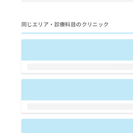
せ
こち
ち
らは
は
マイ
こ
ら
ナビ
ち
クリ
同じエリア・診療科目のクリニック
ら
ニッ
クナ
広
ビサ
広
資
イト
告
告
への
料
出
出
お問
の
稿
合せ
稿
ご
の
フォ
の
請
お
ーム
お
求
問
とな
問
りま
は
い
い
す。
こ
合
合
クリ
ち
わ
ニッ
わ
ら
せ
クの
せ
は
予
は
約・
こ
こ
無
症状
ち
ち
のご
料
ら
相談
ら
情
など
報
はで