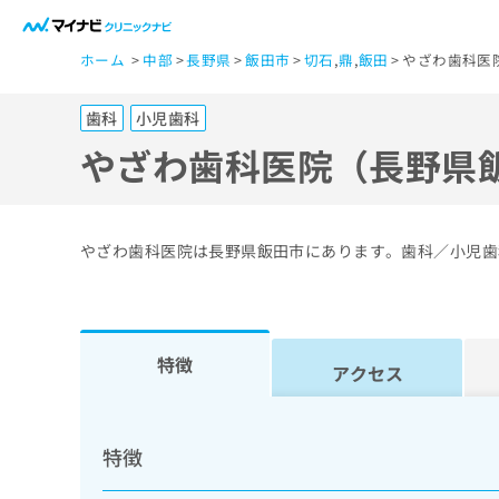
一
ホーム
中部
長野県
飯田市
切石
,
鼎
,
飯田
やざわ歯科医
般
ユ
歯科
小児歯科
ー
ザ
やざわ歯科医院（長野県
ー
の
方
やざわ歯科医院は長野県飯田市にあります。歯科／小児歯
は
こ
ち
ら
特徴
アクセス
医
マ
療
イ
特徴
ナ
関
ビ