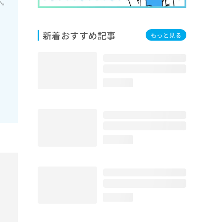
い。
新着おすすめ記事
もっと見る
loading...
loading...
loading...