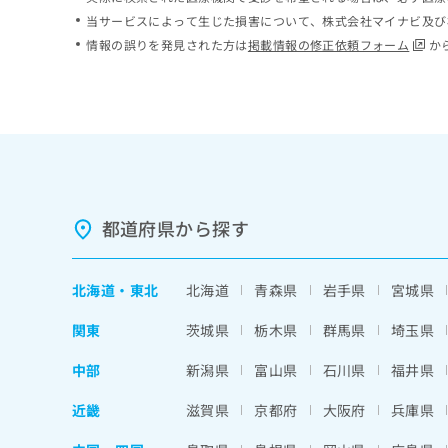
ち
み
当サービスによって生じた損害について、株式会社マイナビ及び
ら
は
情報の誤りを発見された方は
掲載情報の修正依頼フォーム
か
こ
ち
そ
ら
の
他
の
お
問
い
都道府県から探す
合
わ
せ
北海道
・
東北
北海道
青森県
岩手県
宮城県
は
こ
関東
茨城県
栃木県
群馬県
埼玉県
ち
ら
中部
新潟県
富山県
石川県
福井県
近畿
滋賀県
京都府
大阪府
兵庫県