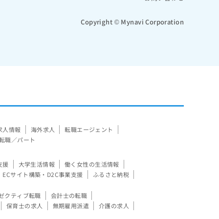
Copyright © Mynavi Corporation
求人情報
海外求人
転職エージェント
転職／パート
支援
大学生活情報
働く女性の生活情報
ECサイト構築・D2C事業支援
ふるさと納税
ゼクティブ転職
会計士の転職
保育士の求人
無期雇用派遣
介護の求人