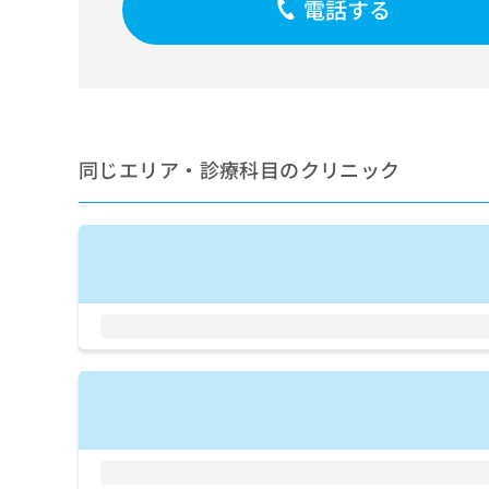
電話する
せ
こち
ち
らは
は
マイ
こ
ら
ナビ
ち
クリ
ら
ニッ
クナ
広
ビサ
広
資
イト
告
同じエリア・診療科目のクリニック
告
への
料
出
出
お問
の
稿
合せ
稿
ご
の
フォ
の
請
お
ーム
お
求
問
とな
問
りま
は
い
い
す。
こ
合
合
クリ
ち
わ
ニッ
わ
ら
せ
クの
せ
は
予
は
約・
こ
こ
無
症状
ち
ち
のご
料
ら
相談
ら
情
など
報
はで