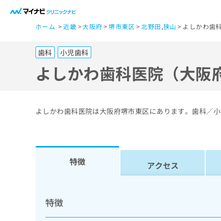
一
ホーム
近畿
大阪府
堺市東区
北野田
,
狭山
よしかわ歯
般
ユ
歯科
小児歯科
ー
ザ
よしかわ歯科医院（大阪
ー
の
方
よしかわ歯科医院は大阪府堺市東区にあります。歯科／小
は
こ
ち
ら
特徴
アクセス
医
マ
療
イ
特徴
ナ
関
ビ