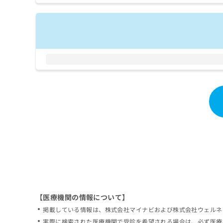
拡
資
きま
充
料
せん
の
ので
の
ご了
お
ご
承く
申
請
ださ
し
求
い。
込
は
み
こ
は
ち
こ
ら
ち
ら
無
料
掲
情
載
報
情
拡
報
充
の
の
修
お
【医療機関の情報について】
正
申
掲載している情報は、株式会社マイナビおよび株式会社ウェルネ
は
し
こ
実際に検索された医療機関で受診を希望される場合は、必ず医療
込