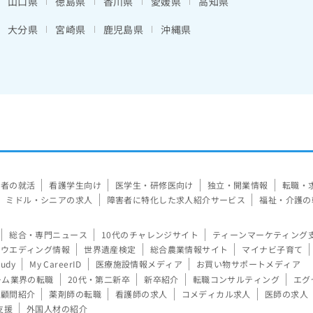
山口県
徳島県
香川県
愛媛県
高知県
大分県
宮崎県
鹿児島県
沖縄県
験者の就活
看護学生向け
医学生・研修医向け
独立・開業情報
転職・
ミドル・シニアの求人
障害者に特化した求人紹介サービス
福祉・介護の
総合・専門ニュース
10代のチャレンジサイト
ティーンマーケティング
ウエディング情報
世界遺産検定
総合農業情報サイト
マイナビ子育て
tudy
My CareerID
医療施設情報メディア
お買い物サポートメディア
ーム業界の転職
20代・第二新卒
新卒紹介
転職コンサルティング
エグ
顧問紹介
薬剤師の転職
看護師の求人
コメディカル求人
医師の求人
支援
外国人材の紹介