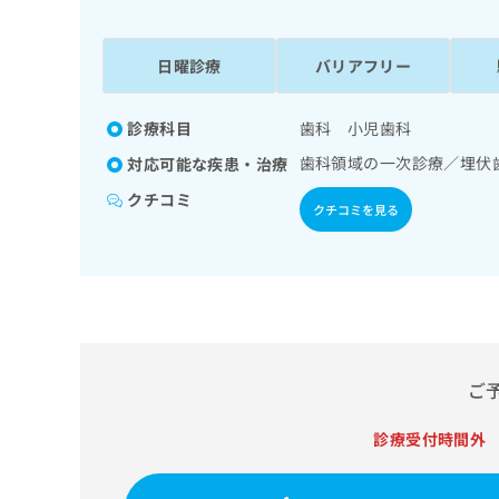
係
ク
者
リ
の
ニ
日曜診療
バリアフリー
ッ
方
ク
は
ナ
診療科目
歯科 小児歯科
こ
ビ
歯科領域の一次診療／埋伏
対応可能な疾患・治療
ち
に
関
ら
クチコミ
クチコミを見る
す
る
お
広
広
問
告
告
い
出
代
合
稿
わ
理
の
せ
店
ご
お
は
の
問
こ
い
診療受付時間外
方
ち
合
ら
は
わ
こ