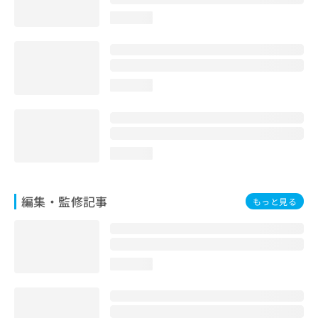
お
loading...
問
い
合
わ
せ
loading...
は
こ
ち
ら
loading...
編集・監修記事
もっと見る
loading...