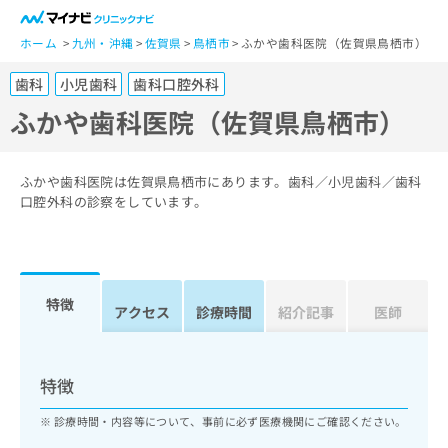
一
般
ホーム
九州・沖縄
佐賀県
鳥栖市
ふかや歯科医院（佐賀県鳥栖市）
ユ
歯科
小児歯科
歯科口腔外科
ー
ザ
ふかや歯科医院（佐賀県鳥栖市）
ー
の
方
ふかや歯科医院は佐賀県鳥栖市にあります。歯科／小児歯科／歯科
は
口腔外科の診察をしています。
こ
ち
ら
特徴
医
アクセス
診療時間
紹介記事
医師
マ
療
イ
関
ナ
係
ビ
特徴
者
ク
の
リ
診療時間・内容等について、事前に必ず医療機関にご確認ください。
方
ニ