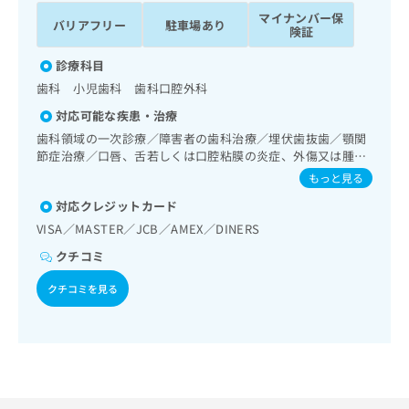
ッ
は
マイナンバー保
バリアフリー
駐車場あり
ク
こ
険証
ナ
ち
ビ
診療科目
ら
に
歯科 小児歯科 歯科口腔外科
関
広
対応可能な疾患・治療
す
広
告
る
歯科領域の一次診療／障害者の歯科治療／埋伏歯抜歯／顎関
告
代
お
節症治療／口唇、舌若しくは口腔粘膜の炎症、外傷又は腫瘍
出
理
の治療
問
稿
もっと見る
店
い
の
対応クレジットカード
合
の
お
わ
VISA／MASTER／JCB／AMEX／DINERS
方
問
せ
い
は
クチコミ
は
合
こ
こ
わ
クチコミを見る
ち
ち
せ
ら
ら
は
こ
こち
ち
広
らは
広
ら
告
マイ
告
出
ナビ