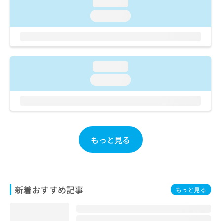
ご了
loading...
ら
み
承く
は
loading...
ださ
こ
無
い。
ち
料
ら
情
報
拡
loading...
掲
充
載
loading...
の
情
お
報
申
の
し
修
込
正
み
は
もっと見る
は
こ
こ
ち
ち
ら
ら
そ
新着おすすめ記事
もっと見る
の
他
の