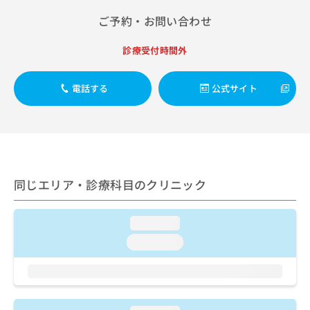
出
稿
クリ
資
稿
ニッ
ご予約・お問い合わせ
の
料
クナ
の
お
の
ビサ
お
問
ご
診療受付時間外
イト
問
い
請
への
い
合
お問
求
合
合せ
電話する
公式サイト
わ
は
フォ
わ
せ
こ
ーム
せ
は
ち
とな
は
こ
ら
りま
こ
ち
す。
ち
ら
クリ
無
ら
ニッ
料
同じエリア・診療科目のクリニック
クの
資
情
予
料
報
約・
の
症状
拡
loading...
のご
ご
充
相談
loading...
請
の
など
求
お
はで
は
申
きま
こ
せん
し
ので
ち
込