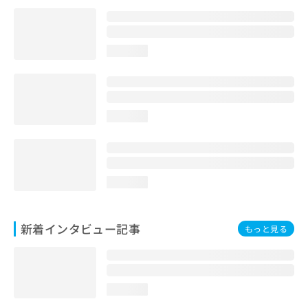
loading...
loading...
loading...
新着インタビュー記事
もっと見る
loading...