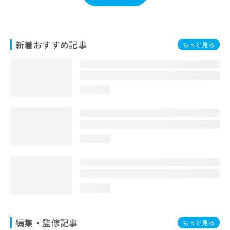
お
問
い
合
新着おすすめ記事
もっと見る
わ
せ
は
こ
ち
loading...
ら
loading...
loading...
編集・監修記事
もっと見る