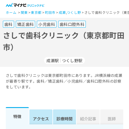
一
般
ホーム
関東
東京都
町田市
成瀬
,
つくし野
さしで歯科クリニック（東
ユ
歯科
矯正歯科
小児歯科
歯科口腔外科
ー
ザ
さしで歯科クリニック（東京都町田
ー
市）
の
方
は
成瀬駅
つくし野駅
こ
ち
さしで歯科クリニックは東京都町田市にあります。JR横浜線の成瀬
ら
が最寄り駅です。歯科／矯正歯科／小児歯科／歯科口腔外科の診察
をしています。
医
マ
療
イ
関
ナ
係
ビ
者
ク
特徴
アクセス
診療時間
紹介記事
医師
の
リ
方
ニ