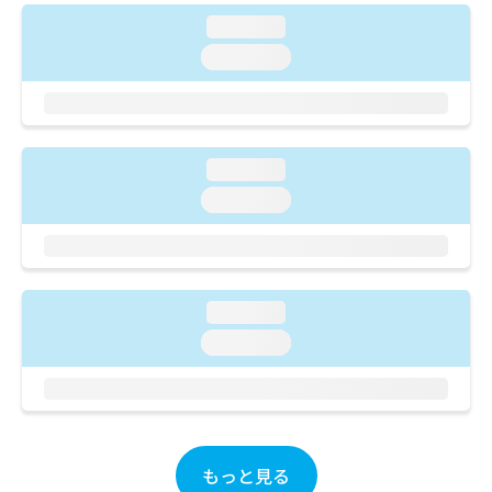
ご了
ら
み
承く
loading...
は
ださ
こ
loading...
無
い。
ち
料
ら
情
報
拡
掲
充
loading...
載
の
情
loading...
お
報
申
の
し
修
込
正
み
は
loading...
は
こ
loading...
こ
ち
ち
ら
ら
そ
の
他
もっと見る
の