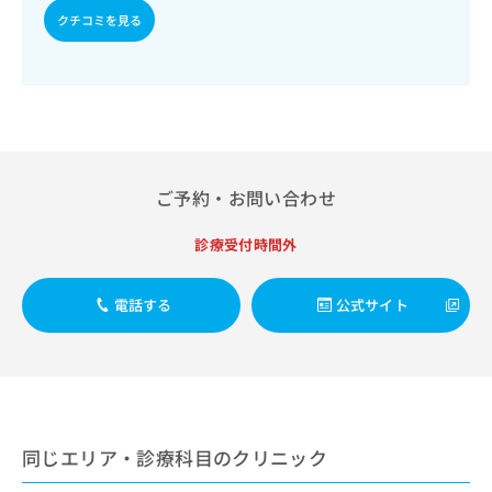
出
稿
クリ
資
クチコミを見る
稿
ニッ
の
料
クナ
の
お
の
ビサ
お
問
ご
イト
問
い
請
への
い
合
お問
求
合
合せ
わ
は
フォ
わ
せ
こ
ーム
せ
は
ち
ご予約・お問い合わせ
とな
は
こ
ら
りま
こ
ち
す。
診療受付時間外
ち
ら
クリ
無
ら
ニッ
料
クの
資
情
電話する
公式サイト
予
料
報
約・
の
症状
拡
のご
ご
充
相談
請
の
など
求
お
はで
は
申
きま
同じエリア・診療科目のクリニック
こ
せん
し
ので
ち
込