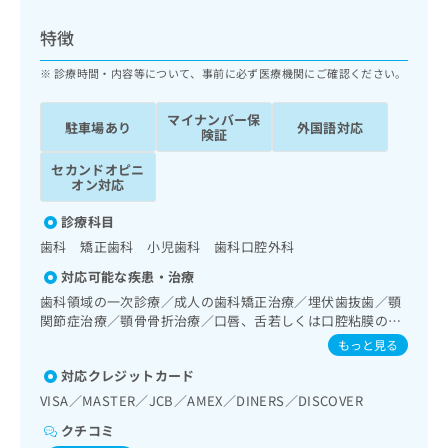
ッ
は
ク
こ
特徴
ナ
ち
ビ
診療時間・内容等について、事前に必ず医療機関にご確認ください。
ら
に
関
マイナンバー保
広
駐車場あり
外国語対応
す
広
険証
告
る
告
代
セカンドオピニ
お
出
オン対応
理
問
稿
店
い
の
診療科目
合
の
お
歯科 矯正歯科 小児歯科 歯科口腔外科
わ
方
問
せ
い
は
対応可能な疾患・治療
は
合
こ
歯科領域の一次診療／成人の歯科矯正治療／埋伏歯抜歯／顎
こ
わ
ち
関節症治療／顎骨骨折治療／口唇、舌若しくは口腔粘膜の炎
ち
せ
症、外傷又は腫瘍の治療／口腔領域の腫瘍の治療／漢方薬の
ら
もっと見る
ら
は
処方
こ
対応クレジットカード
こち
ち
広
VISA／MASTER／JCB／AMEX／DINERS／DISCOVER
らは
広
ら
告
マイ
クチコミ
告
出
ナビ