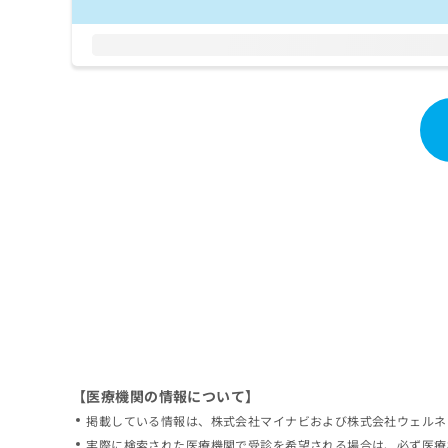
拡
資
きま
充
料
せん
の
ので
の
ご了
お
ご
承く
申
請
ださ
し
求
い。
込
は
み
こ
は
ち
こ
ら
ち
ら
無
料
掲
情
載
報
情
拡
報
充
の
の
修
お
【医療機関の情報について】
正
申
掲載している情報は、株式会社マイナビおよび株式会社ウェルネ
は
し
こ
実際に検索された医療機関で受診を希望される場合は、必ず医療
込