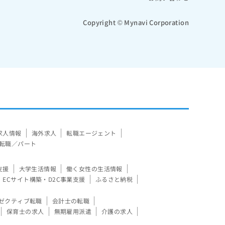
Copyright © Mynavi Corporation
求人情報
海外求人
転職エージェント
転職／パート
支援
大学生活情報
働く女性の生活情報
ECサイト構築・D2C事業支援
ふるさと納税
ゼクティブ転職
会計士の転職
保育士の求人
無期雇用派遣
介護の求人