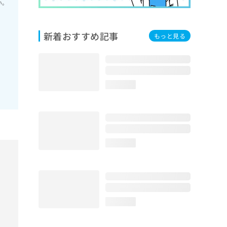
い。
新着おすすめ記事
もっと見る
loading...
loading...
loading...