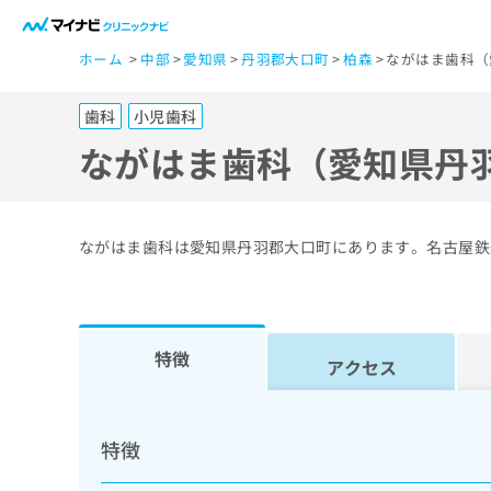
一
ホーム
中部
愛知県
丹羽郡大口町
柏森
ながはま歯科（
般
ユ
歯科
小児歯科
ー
ザ
ながはま歯科（愛知県丹
ー
の
方
ながはま歯科は愛知県丹羽郡大口町にあります。名古屋鉄
は
こ
ち
ら
特徴
アクセス
医
マ
療
イ
特徴
ナ
関
ビ