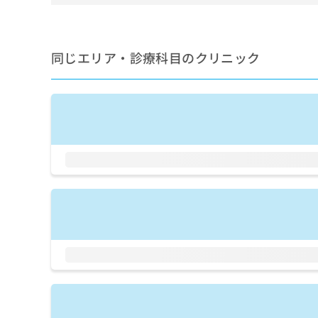
せ
こち
ち
らは
は
マイ
こ
ら
ナビ
ち
クリ
同じエリア・診療科目のクリニック
ら
ニッ
クナ
広
ビサ
広
資
イト
告
告
への
料
出
出
お問
の
稿
合せ
稿
ご
の
フォ
の
請
お
ーム
お
求
問
とな
問
りま
は
い
い
す。
こ
合
合
クリ
ち
わ
ニッ
わ
ら
せ
クの
せ
は
予
は
約・
こ
こ
無
症状
ち
ち
のご
料
ら
相談
ら
情
など
報
はで