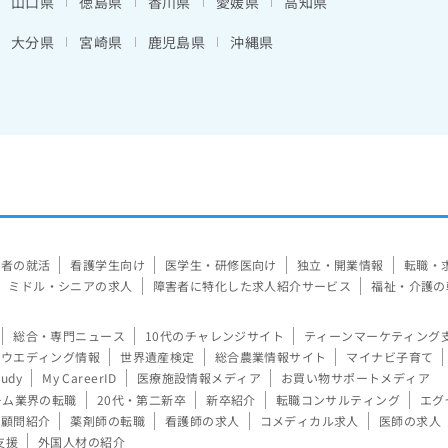
山口県
徳島県
香川県
愛媛県
高知県
大分県
宮崎県
鹿児島県
沖縄県
験者の就活
看護学生向け
医学生・研修医向け
独立・開業情報
転職・
ミドル・シニアの求人
障害者に特化した求人紹介サービス
福祉・介護の
総合・専門ニュース
10代のチャレンジサイト
ティーンマーケティング
ウエディング情報
世界遺産検定
総合農業情報サイト
マイナビ子育て
tudy
My CareerID
医療施設情報メディア
お買い物サポートメディア
ーム業界の転職
20代・第二新卒
新卒紹介
転職コンサルティング
エグ
顧問紹介
薬剤師の転職
看護師の求人
コメディカル求人
医師の求人
支援
外国人材の紹介