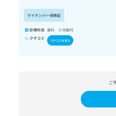
係
ク
者
リ
の
ニ
マイナンバー保険証
ッ
方
ク
は
ナ
診療科目
歯科 小児歯科
こ
ビ
クチコミ
ち
に
クチコミを見る
関
ら
す
る
お
広
広
問
告
告
い
出
代
合
稿
わ
ご
理
の
せ
店
お
は
の
問
こ
い
方
ち
合
ら
は
わ
こ