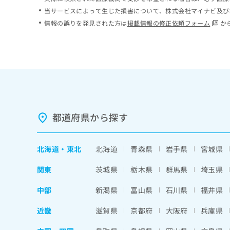
ち
み
当サービスによって生じた損害について、株式会社マイナビ及び
ら
は
情報の誤りを発見された方は
掲載情報の修正依頼フォーム
か
こ
ち
そ
ら
の
他
の
お
問
い
都道府県から探す
合
わ
せ
北海道
・
東北
北海道
青森県
岩手県
宮城県
は
こ
関東
茨城県
栃木県
群馬県
埼玉県
ち
ら
中部
新潟県
富山県
石川県
福井県
近畿
滋賀県
京都府
大阪府
兵庫県