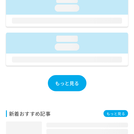
ご了
ら
み
承く
loading...
は
ださ
こ
無
い。
ち
料
ら
情
報
loading...
拡
掲
充
載
loading...
の
情
お
報
申
の
し
修
込
正
み
もっと見る
は
は
こ
こ
ち
ち
ら
ら
新着おすすめ記事
もっと見る
そ
の
他
の