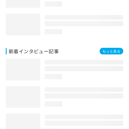
loading...
loading...
新着インタビュー記事
もっと見る
loading...
loading...