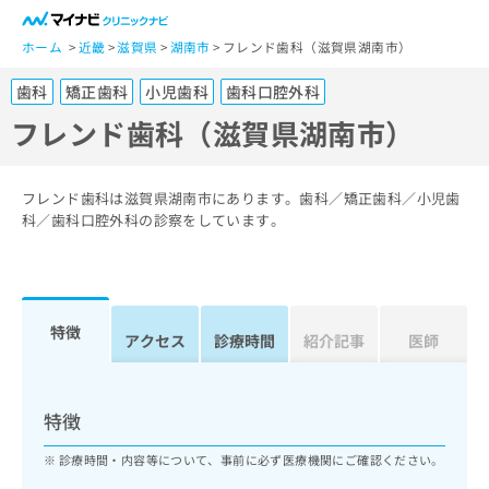
一
般
ホーム
近畿
滋賀県
湖南市
フレンド歯科（滋賀県湖南市）
ユ
歯科
矯正歯科
小児歯科
歯科口腔外科
ー
ザ
フレンド歯科（滋賀県湖南市）
ー
の
方
フレンド歯科は滋賀県湖南市にあります。歯科／矯正歯科／小児歯
は
科／歯科口腔外科の診察をしています。
こ
ち
ら
特徴
医
アクセス
診療時間
紹介記事
医師
マ
療
イ
関
ナ
係
ビ
特徴
者
ク
の
リ
診療時間・内容等について、事前に必ず医療機関にご確認ください。
方
ニ