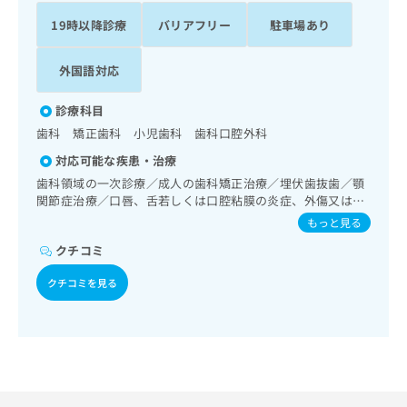
ッ
は
19時以降診療
バリアフリー
駐車場あり
ク
こ
ナ
ち
ビ
外国語対応
ら
に
関
広
診療科目
す
広
告
歯科 矯正歯科 小児歯科 歯科口腔外科
る
告
代
お
出
対応可能な疾患・治療
理
問
稿
歯科領域の一次診療／成人の歯科矯正治療／埋伏歯抜歯／顎
店
い
の
関節症治療／口唇、舌若しくは口腔粘膜の炎症、外傷又は腫
合
の
お
瘍の治療
もっと見る
わ
方
問
せ
い
は
クチコミ
は
合
こ
こ
クチコミを見る
わ
ち
ち
せ
ら
ら
は
こ
こち
ち
広
らは
広
ら
告
マイ
告
出
ナビ