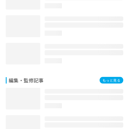
お
loading...
問
い
合
わ
せ
loading...
は
こ
ち
ら
loading...
編集・監修記事
もっと見る
loading...