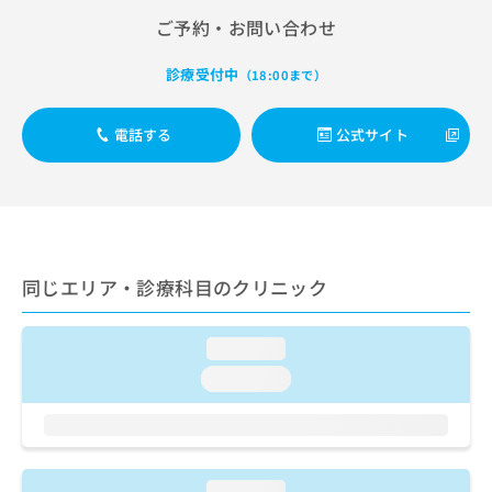
出
稿
クリ
資
ご予約・お問い合わせ
稿
ニッ
の
料
クナ
の
お
の
ビサ
お
診療受付中
問
（18:00まで）
ご
イト
問
い
請
への
い
合
お問
求
電話する
公式サイト
合
合せ
わ
は
フォ
わ
せ
こ
ーム
せ
は
ち
とな
は
こ
ら
りま
こ
ち
す。
ち
ら
クリ
無
ら
ニッ
料
同じエリア・診療科目のクリニック
クの
資
情
予
料
報
約・
の
症状
loading...
拡
のご
ご
充
loading...
相談
請
の
など
求
お
はで
は
申
きま
こ
せん
し
ので
ち
込
loading...