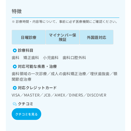
ッ
は
ク
こ
特徴
ナ
ち
ビ
診療時間・内容等について、事前に必ず医療機関にご確認ください。
ら
に
関
マイナンバー保
広
日曜診療
外国語対応
す
広
険証
告
る
告
代
お
診療科目
出
理
問
稿
歯科 矯正歯科 小児歯科 歯科口腔外科
店
い
の
対応可能な疾患・治療
合
の
お
わ
歯科領域の一次診療／成人の歯科矯正治療／埋伏歯抜歯／顎
方
問
せ
関節症治療
い
は
は
合
こ
対応クレジットカード
こ
わ
ち
VISA／MASTER／JCB／AMEX／DINERS／DISCOVER
ち
せ
ら
ら
は
クチコミ
こ
こち
クチコミを見る
ち
広
らは
広
ら
告
マイ
告
出
ナビ