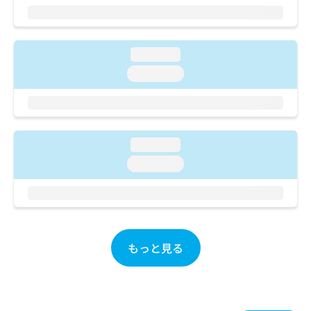
ご了
ら
み
承く
は
ださ
こ
無
い。
ち
料
loading...
ら
情
loading...
報
拡
掲
充
載
の
情
お
報
loading...
申
の
し
修
loading...
込
正
み
は
は
こ
こ
ち
ち
ら
ら
もっと見る
そ
の
他
の