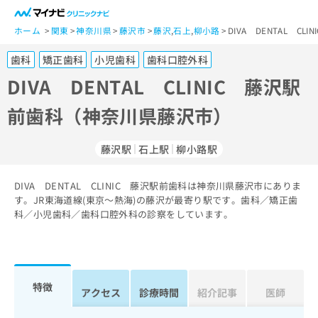
一
般
ホーム
関東
神奈川県
藤沢市
藤沢
,
石上
,
柳小路
DIVA DENTAL 
ユ
歯科
矯正歯科
小児歯科
歯科口腔外科
ー
ザ
DIVA DENTAL CLINIC 藤沢駅
ー
前歯科（神奈川県藤沢市）
の
方
は
藤沢駅
石上駅
柳小路駅
こ
ち
DIVA DENTAL CLINIC 藤沢駅前歯科は神奈川県藤沢市にありま
ら
す。JR東海道線(東京～熱海)の藤沢が最寄り駅です。歯科／矯正歯
科／小児歯科／歯科口腔外科の診察をしています。
医
マ
療
イ
関
ナ
係
ビ
者
ク
特徴
アクセス
診療時間
紹介記事
医師
の
リ
方
ニ