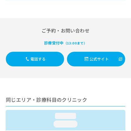
出
稿
クリ
資
稿
ニッ
の
料
クナ
の
お
の
ビサ
お
問
ご
イト
問
い
請
への
ご予約・お問い合わせ
い
合
お問
求
合
合せ
わ
は
フォ
わ
診療受付中
せ
（13:00まで）
こ
ーム
せ
は
ち
とな
は
こ
ら
りま
電話する
公式サイト
こ
ち
す。
ち
ら
クリ
無
ら
ニッ
料
クの
資
情
予
料
報
約・
の
症状
拡
のご
ご
同じエリア・診療科目のクリニック
充
相談
請
の
など
求
お
はで
は
loading...
申
きま
こ
せん
し
loading...
ので
ち
込