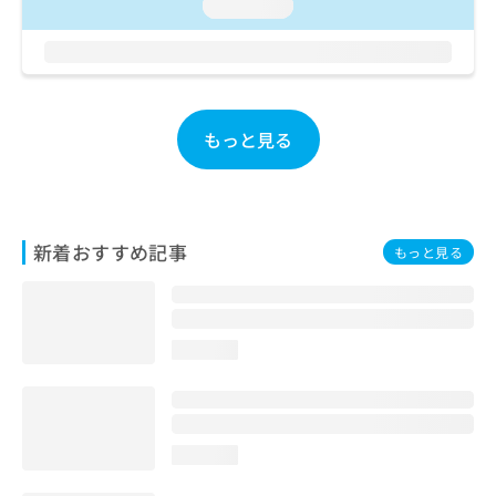
ご了
loading...
ら
み
承く
は
ださ
こ
無
い。
ち
料
ら
情
報
もっと見る
拡
掲
充
載
の
情
お
報
申
の
新着おすすめ記事
もっと見る
し
修
込
正
み
は
は
こ
こ
ち
loading...
ち
ら
ら
そ
の
loading...
他
の