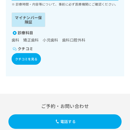
ッ
は
診療時間・内容等について、事前に必ず医療機関にご確認ください。
ク
こ
ナ
ち
マイナンバー保
ビ
険証
ら
に
関
診療科目
広
す
広
歯科 矯正歯科 小児歯科 歯科口腔外科
告
る
告
代
クチコミ
お
出
理
問
稿
クチコミを見る
店
い
の
合
の
お
わ
方
問
せ
い
は
は
合
こ
こ
わ
ち
ち
せ
ら
ら
は
ご予約・お問い合わせ
こ
こち
ち
広
らは
広
ら
告
電話する
マイ
告
出
ナビ