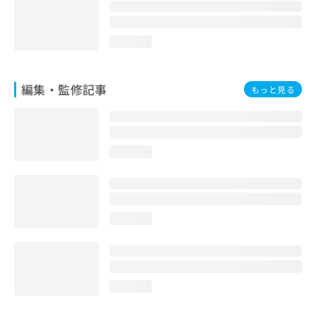
お
問
い
loading...
合
わ
せ
編集・監修記事
もっと見る
は
こ
ち
ら
loading...
loading...
loading...