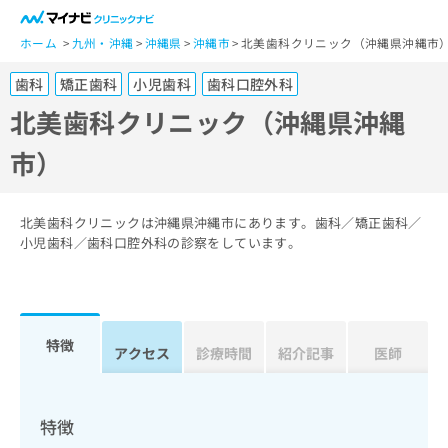
一
般
ホーム
九州・沖縄
沖縄県
沖縄市
北美歯科クリニック（沖縄県沖縄市
ユ
歯科
矯正歯科
小児歯科
歯科口腔外科
ー
ザ
北美歯科クリニック（沖縄県沖縄
ー
市）
の
方
は
こ
北美歯科クリニックは沖縄県沖縄市にあります。歯科／矯正歯科／
ち
小児歯科／歯科口腔外科の診察をしています。
ら
医
マ
療
イ
特徴
関
アクセス
診療時間
紹介記事
医師
ナ
係
ビ
者
ク
の
リ
特徴
方
ニ