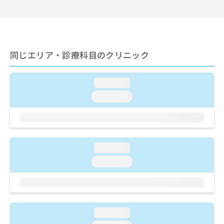
出
稿
クリ
資
稿
ニッ
の
料
クナ
の
お
の
ビサ
お
問
ご
イト
問
い
請
への
い
同じエリア・診療科目のクリニック
合
お問
求
合
合せ
わ
は
フォ
わ
せ
こ
ーム
loading...
せ
は
ち
とな
は
こ
ら
loading...
りま
こ
ち
す。
ち
ら
クリ
無
ら
ニッ
料
クの
資
情
予
料
loading...
報
約・
の
症状
拡
loading...
のご
ご
充
相談
請
の
など
求
お
はで
は
申
きま
こ
せん
し
loading...
ので
ち
込