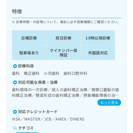
ッ
は
ク
こ
特徴
ナ
ち
ビ
診療時間・内容等について、事前に必ず医療機関にご確認ください。
ら
に
関
広
日曜診療
祝日診療
19時以降診療
す
広
告
る
告
代
マイナンバー保
お
出
駐車場あり
外国語対応
険証
理
問
稿
店
い
の
診療科目
合
の
お
歯科 矯正歯科 小児歯科 歯科口腔外科
わ
方
問
せ
い
は
対応可能な疾患・治療
は
合
こ
歯科領域の一次診療／成人の歯科矯正治療／唇顎口蓋裂の歯
こ
わ
ち
科矯正治療／顎変形症の歯科矯正治療／摂食機能障害の治療
ち
せ
／埋伏歯抜歯／顎関節症治療／顎骨骨折治療／口唇、舌若し
ら
もっと見る
ら
は
くは口腔粘膜の炎症、外傷又は腫瘍の治療
こ
対応クレジットカード
こち
ち
広
VISA／MASTER／JCB／AMEX／DINERS
らは
広
ら
告
マイ
クチコミ
告
出
ナビ