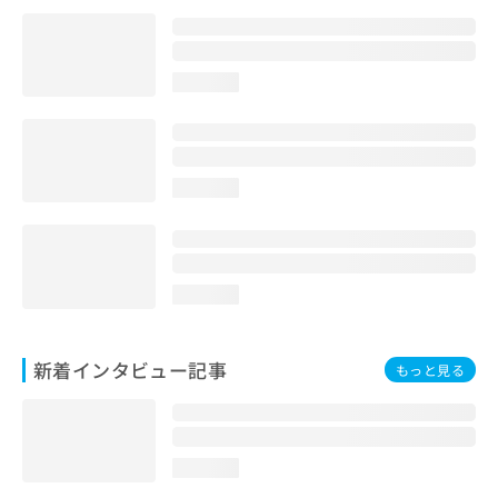
loading...
loading...
loading...
新着インタビュー記事
もっと見る
loading...