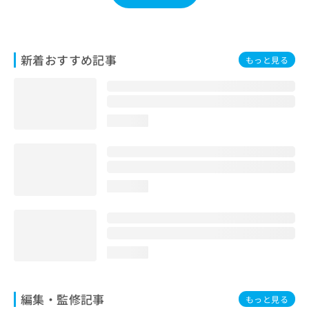
お
問
い
合
新着おすすめ記事
もっと見る
わ
せ
は
こ
ち
loading...
ら
loading...
loading...
編集・監修記事
もっと見る