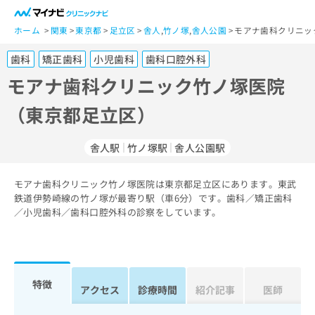
一
般
ホーム
関東
東京都
足立区
舎人
,
竹ノ塚
,
舎人公園
モアナ歯科クリニッ
ユ
歯科
矯正歯科
小児歯科
歯科口腔外科
ー
ザ
モアナ歯科クリニック竹ノ塚医院
ー
（東京都足立区）
の
方
は
舎人駅
竹ノ塚駅
舎人公園駅
こ
ち
モアナ歯科クリニック竹ノ塚医院は東京都足立区にあります。東武
ら
鉄道伊勢崎線の竹ノ塚が最寄り駅（車6分）です。歯科／矯正歯科
／小児歯科／歯科口腔外科の診察をしています。
医
マ
療
イ
関
ナ
係
ビ
者
ク
特徴
アクセス
診療時間
紹介記事
医師
の
リ
方
ニ