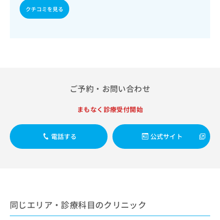
出
稿
クリ
資
クチコミを見る
稿
ニッ
の
料
クナ
の
お
の
ビサ
お
問
ご
イト
問
い
請
への
い
合
お問
求
合
合せ
わ
は
フォ
わ
せ
こ
ーム
せ
は
ち
ご予約・お問い合わせ
とな
は
こ
ら
りま
こ
ち
す。
まもなく診療受付開始
ち
ら
クリ
無
ら
ニッ
料
クの
資
情
電話する
公式サイト
予
料
報
約・
の
症状
拡
のご
ご
充
相談
請
の
など
求
お
はで
は
申
きま
同じエリア・診療科目のクリニック
こ
せん
し
ので
ち
込