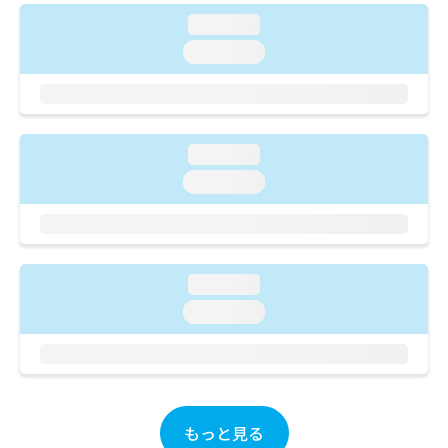
ご了
ら
み
承く
loading...
は
ださ
こ
loading...
無
い。
ち
料
ら
情
報
拡
掲
充
loading...
載
の
情
loading...
お
報
申
の
し
修
込
正
み
は
loading...
は
こ
loading...
こ
ち
ち
ら
ら
そ
の
他
もっと見る
の