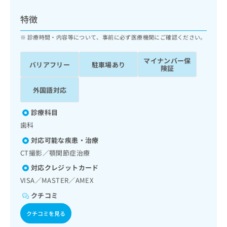
ッ
は
ク
こ
特徴
ナ
ち
ビ
診療時間・内容等について、事前に必ず医療機関にご確認ください。
ら
に
関
マイナンバー保
広
バリアフリー
駐車場あり
す
広
険証
告
る
告
代
お
出
外国語対応
理
問
稿
店
い
の
診療科目
合
の
お
歯科
わ
方
問
せ
い
は
対応可能な疾患・治療
は
合
こ
CT撮影／顎関節症治療
こ
わ
ち
ち
対応クレジットカード
せ
ら
ら
は
VISA／MASTER／AMEX
こ
クチコミ
こち
ち
広
らは
広
ら
告
クチコミを見る
マイ
告
出
ナビ