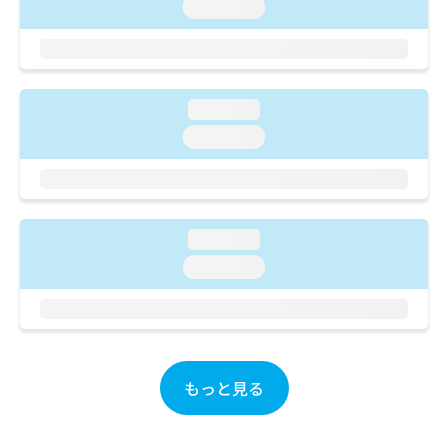
ご了
ら
loading...
み
承く
は
ださ
こ
無
い。
ち
料
ら
情
loading...
報
拡
掲
loading...
充
載
の
情
お
報
申
の
し
修
loading...
込
正
loading...
み
は
は
こ
こ
ち
ち
ら
ら
そ
もっと見る
の
他
の