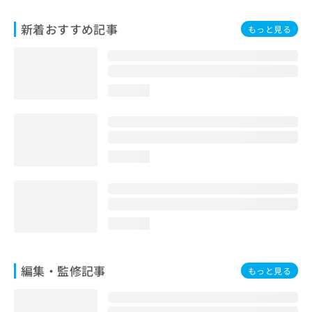
お
問
新着おすすめ記事
もっと見る
い
合
わ
せ
loading...
は
こ
ち
ら
loading...
loading...
編集・監修記事
もっと見る