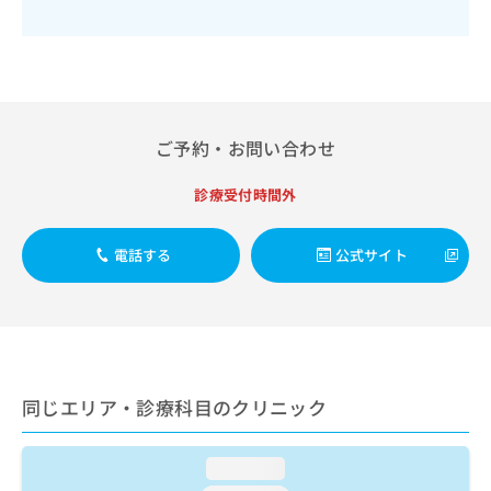
出
稿
クリ
資
稿
ニッ
の
料
クナ
の
お
の
ビサ
お
問
ご
イト
問
い
請
への
い
合
お問
求
合
合せ
わ
は
ご予約・お問い合わせ
フォ
わ
せ
こ
ーム
せ
は
ち
診療受付時間外
とな
は
こ
ら
りま
こ
ち
す。
ち
ら
クリ
電話する
公式サイト
無
ら
ニッ
料
クの
資
情
予
料
報
約・
の
症状
拡
のご
ご
充
相談
請
の
など
同じエリア・診療科目のクリニック
求
お
はで
は
申
きま
こ
せん
し
loading...
ので
ち
込