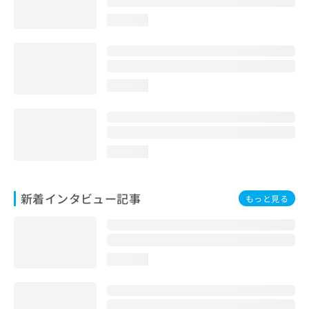
loading...
loading...
loading...
新着インタビュー記事
もっと見る
loading...