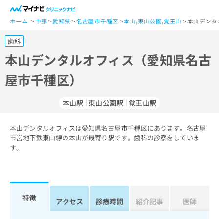
一
般
ホーム
中部
愛知県
名古屋市千種区
本山
,
東山公園
,
覚王山
本山デンタ
ユ
歯科
ー
ザ
本山デンタルオフィス（愛知県名古
ー
屋市千種区）
の
方
は
本山駅
東山公園駅
覚王山駅
こ
ち
本山デンタルオフィスは愛知県名古屋市千種区にあります。名古屋
ら
市営地下鉄東山線の本山が最寄り駅です。歯科の診察をしていま
す。
医
マ
療
イ
関
ナ
係
ビ
者
ク
特徴
アクセス
診療時間
紹介記事
医師
の
リ
方
ニ