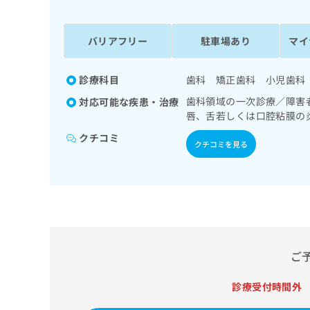
係
ク
者
リ
の
ニ
バリアフリー
駐車場あり
マイ
ッ
方
ク
は
ナ
診療科目
歯科 矯正歯科 小児歯科
こ
ビ
歯科領域の一次診療／障害
対応可能な疾患・治療
ち
に
唇、舌若しくは口腔粘膜の
関
ら
す
クチコミ
クチコミを見る
る
お
広
広
問
告
告
い
出
代
合
稿
わ
理
の
せ
店
お
は
ご
の
問
こ
い
方
ち
合
診療受付時間外
ら
は
わ
こ