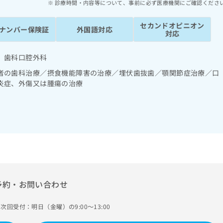
診療時間・内容等について、事前に必ず医療機関にご確認くださ
セカンドオピニオン
ナンバー保険証
外国語対応
対応
 歯科口腔外科
者の歯科治療／摂食機能障害の治療／埋伏歯抜歯／顎関節症治療／口
炎症、外傷又は腫瘍の治療
予約・お問い合わせ
次回受付：明日（金曜）の9:00～13:00