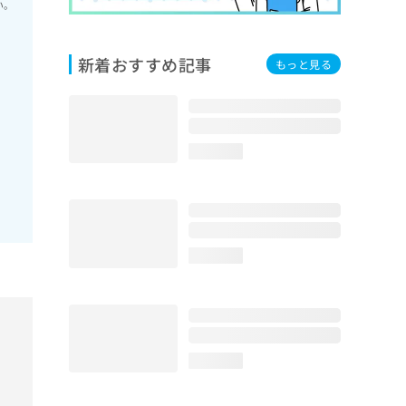
い。
新着おすすめ記事
もっと見る
loading...
loading...
loading...