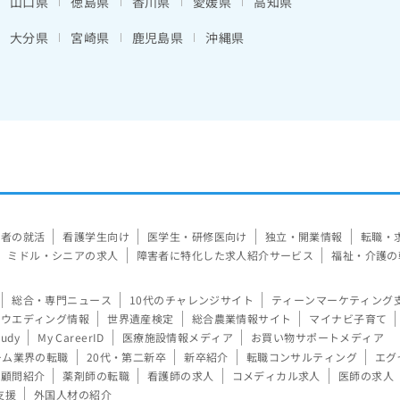
山口県
徳島県
香川県
愛媛県
高知県
大分県
宮崎県
鹿児島県
沖縄県
験者の就活
看護学生向け
医学生・研修医向け
独立・開業情報
転職・
ミドル・シニアの求人
障害者に特化した求人紹介サービス
福祉・介護の
総合・専門ニュース
10代のチャレンジサイト
ティーンマーケティング
ウエディング情報
世界遺産検定
総合農業情報サイト
マイナビ子育て
tudy
My CareerID
医療施設情報メディア
お買い物サポートメディア
ーム業界の転職
20代・第二新卒
新卒紹介
転職コンサルティング
エグ
顧問紹介
薬剤師の転職
看護師の求人
コメディカル求人
医師の求人
支援
外国人材の紹介