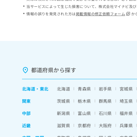
ち
み
当サービスによって生じた損害について、株式会社マイナビ及び
ら
は
情報の誤りを発見された方は
掲載情報の修正依頼フォーム
か
こ
ち
そ
ら
の
他
の
お
問
い
都道府県から探す
合
わ
せ
北海道
・
東北
北海道
青森県
岩手県
宮城県
は
こ
関東
茨城県
栃木県
群馬県
埼玉県
ち
ら
中部
新潟県
富山県
石川県
福井県
近畿
滋賀県
京都府
大阪府
兵庫県