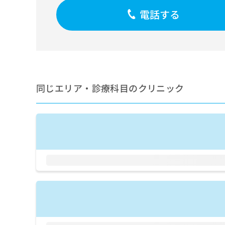
せ
こち
ち
らは
電話する
は
マイ
こ
ら
ナビ
ち
クリ
ら
ニッ
クナ
広
ビサ
広
資
イト
告
告
への
料
出
同じエリア・診療科目のクリニック
出
お問
の
稿
合せ
稿
ご
の
フォ
の
請
お
ーム
お
求
問
とな
問
りま
は
い
い
す。
こ
合
合
クリ
ち
わ
ニッ
わ
ら
せ
クの
せ
は
予
は
約・
こ
こ
無
症状
ち
ち
のご
料
ら
相談
ら
情
など
報
はで