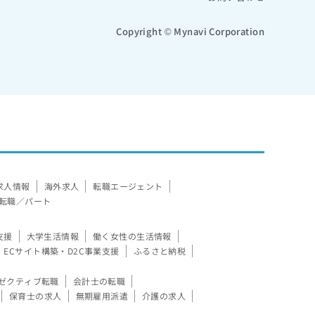
Copyright © Mynavi Corporation
求人情報
海外求人
転職エージェント
転職／パート
支援
大学生活情報
働く女性の生活情報
ECサイト構築・D2C事業支援
ふるさと納税
ゼクティブ転職
会計士の転職
保育士の求人
無期雇用派遣
介護の求人