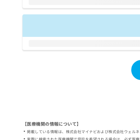
拡
資
きま
充
料
せん
の
ので
の
ご了
お
ご
承く
申
請
ださ
し
求
い。
込
は
み
こ
は
ち
こ
ら
ち
ら
無
料
掲
情
載
報
情
拡
報
充
の
の
修
お
【医療機関の情報について】
正
申
掲載している情報は、株式会社マイナビおよび株式会社ウェルネ
は
し
こ
実際に検索された医療機関で受診を希望される場合は、必ず医療
込