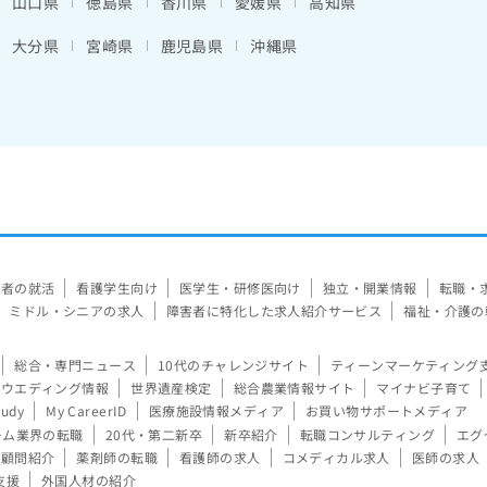
山口県
徳島県
香川県
愛媛県
高知県
大分県
宮崎県
鹿児島県
沖縄県
験者の就活
看護学生向け
医学生・研修医向け
独立・開業情報
転職・
ミドル・シニアの求人
障害者に特化した求人紹介サービス
福祉・介護の
総合・専門ニュース
10代のチャレンジサイト
ティーンマーケティング
ウエディング情報
世界遺産検定
総合農業情報サイト
マイナビ子育て
tudy
My CareerID
医療施設情報メディア
お買い物サポートメディア
ーム業界の転職
20代・第二新卒
新卒紹介
転職コンサルティング
エグ
顧問紹介
薬剤師の転職
看護師の求人
コメディカル求人
医師の求人
支援
外国人材の紹介