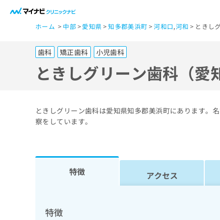
一
ホーム
中部
愛知県
知多郡美浜町
河和口
,
河和
ときし
般
ユ
歯科
矯正歯科
小児歯科
ー
ザ
ときしグリーン歯科（愛
ー
の
方
ときしグリーン歯科は愛知県知多郡美浜町にあります。名
は
察をしています。
こ
ち
ら
特徴
アクセス
医
マ
療
イ
ナ
関
特徴
ビ