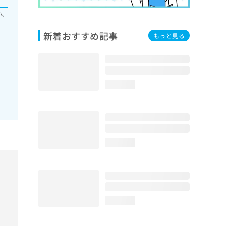
い。
新着おすすめ記事
もっと見る
loading...
loading...
loading...