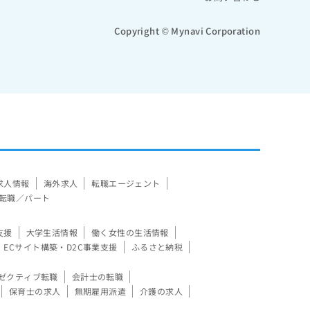
Copyright © Mynavi Corporation
求人情報
海外求人
転職エージェント
転職／パート
支援
大学生活情報
働く女性の生活情報
ECサイト構築・D2C事業支援
ふるさと納税
ゼクティブ転職
会計士の転職
保育士の求人
無期雇用派遣
介護の求人