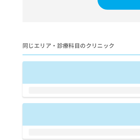
せ
こち
ち
らは
は
マイ
こ
ら
ナビ
ち
クリ
ら
ニッ
クナ
広
ビサ
広
資
イト
同じエリア・診療科目のクリニック
告
告
への
料
出
出
お問
の
稿
合せ
稿
ご
の
フォ
の
請
お
ーム
お
求
問
とな
問
りま
は
い
い
す。
こ
合
合
クリ
ち
わ
ニッ
わ
ら
せ
クの
せ
は
予
は
約・
こ
こ
無
症状
ち
ち
のご
料
ら
相談
ら
情
など
報
はで