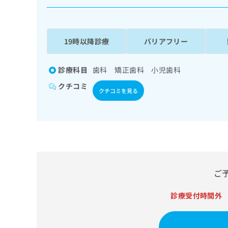
係
ク
者
リ
の
ニ
ッ
方
19時以降診療
バリアフリー
ク
は
ナ
こ
ビ
診療科目
歯科 矯正歯科 小児歯科
ち
に
クチコミ
関
ら
クチコミを見る
す
る
お
広
広
問
告
告
い
出
代
合
稿
わ
理
の
せ
ご
店
お
は
の
問
こ
診療受付時間外
い
方
ち
合
ら
は
わ
こ