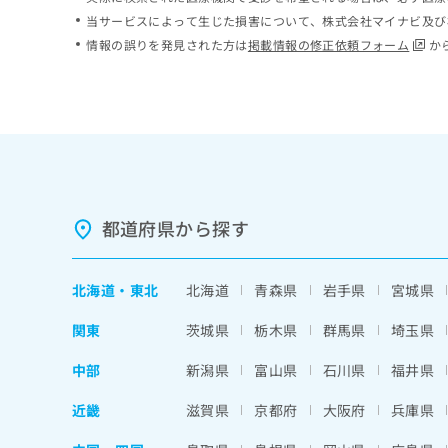
ち
み
当サービスによって生じた損害について、株式会社マイナビ及び
ら
は
情報の誤りを発見された方は
掲載情報の修正依頼フォーム
か
こ
ち
そ
ら
の
他
の
お
問
い
都道府県から探す
合
わ
せ
北海道
・
東北
北海道
青森県
岩手県
宮城県
は
こ
関東
茨城県
栃木県
群馬県
埼玉県
ち
ら
中部
新潟県
富山県
石川県
福井県
近畿
滋賀県
京都府
大阪府
兵庫県