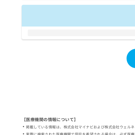
拡
資
きま
充
料
せん
の
ので
の
ご了
お
ご
承く
申
請
ださ
し
求
い。
込
は
み
こ
は
ち
こ
ら
ち
ら
無
料
掲
情
載
報
情
拡
報
充
の
の
修
お
【医療機関の情報について】
正
申
掲載している情報は、株式会社マイナビおよび株式会社ウェルネ
は
し
こ
実際に検索された医療機関で受診を希望される場合は、必ず医療
込