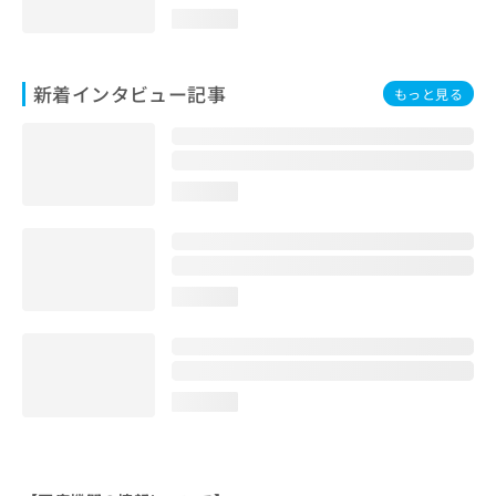
loading...
新着インタビュー記事
もっと見る
loading...
loading...
loading...