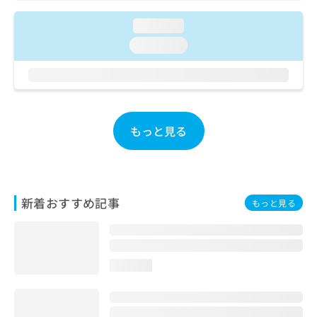
ご了
ら
み
承く
は
loading...
ださ
こ
無
い。
loading...
ち
料
ら
情
報
拡
掲
充
載
の
情
もっと見る
お
報
申
の
し
修
込
正
み
は
新着おすすめ記事
もっと見る
は
こ
こ
ち
ち
ら
ら
loading...
そ
の
他
の