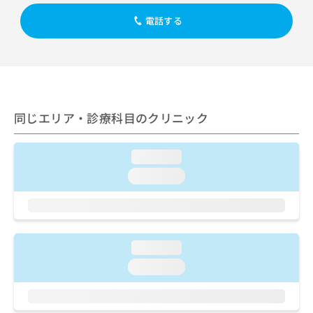
出
稿
クリ
資
稿
ニッ
の
電話する
料
クナ
の
お
の
ビサ
お
問
ご
イト
問
い
請
への
い
合
お問
求
合
合せ
わ
は
フォ
わ
せ
こ
ーム
せ
同じエリア・診療科目のクリニック
は
ち
とな
は
こ
ら
りま
こ
ち
す。
loading...
ち
ら
クリ
無
ら
ニッ
loading...
料
クの
資
情
予
料
報
約・
の
症状
拡
のご
ご
充
相談
loading...
請
の
など
求
お
loading...
はで
は
申
きま
こ
せん
し
ので
ち
込