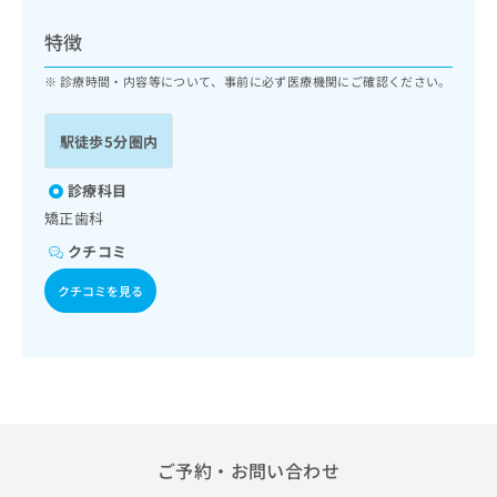
ッ
は
ク
こ
特徴
ナ
ち
ビ
診療時間・内容等について、事前に必ず医療機関にご確認ください。
ら
に
関
広
駅徒歩5分圏内
す
広
告
る
告
代
お
診療科目
出
理
問
稿
矯正歯科
店
い
の
クチコミ
合
の
お
わ
方
問
クチコミを見る
せ
い
は
は
合
こ
こ
わ
ち
ち
せ
ら
ら
は
こ
こち
ち
広
らは
広
ら
告
ご予約・お問い合わせ
マイ
告
出
ナビ