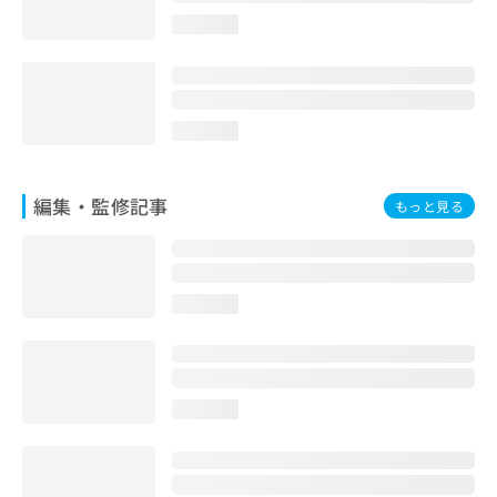
お
loading...
問
い
合
わ
せ
loading...
は
こ
ち
編集・監修記事
もっと見る
ら
loading...
loading...