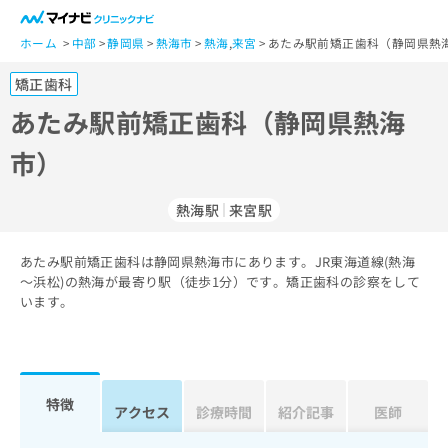
一
般
ホーム
中部
静岡県
熱海市
熱海
,
来宮
あたみ駅前矯正歯科（静岡県熱海
ユ
矯正歯科
ー
ザ
あたみ駅前矯正歯科（静岡県熱海
ー
市）
の
方
は
熱海駅
来宮駅
こ
ち
あたみ駅前矯正歯科は静岡県熱海市にあります。JR東海道線(熱海
ら
～浜松)の熱海が最寄り駅（徒歩1分）です。矯正歯科の診察をして
います。
医
マ
療
イ
関
ナ
係
ビ
者
ク
特徴
アクセス
診療時間
紹介記事
医師
の
リ
方
ニ